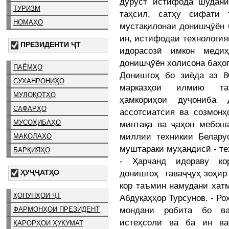
дуруст истифода шудани
ТУРИЗМ
таҳсил, сатҳу сифати
НОМАҲО
мустақилонаи донишҷӯён 
ин, истифодаи технология
ПРЕЗИДЕНТИ ҶТ
идорасозӣ имкон меди
донишҷӯён холисона баҳог
ПАЁМҲО
Донишгоҳ бо зиёда аз 8
СУХАНРОНИҲО
марказҳои илмию та
МУЛОҚОТҲО
ҳамкориҳои дуҷониба
САФАРҲО
ассотсиатсия ва созмон
МУСОҲИБАҲО
минтақа ва ҷаҳон мебош
миллии техникии Белару
МАҚОЛАҲО
муштараки муҳандисӣ - те
БАРҚИЯҲО
- Ҳарчанд идораву ко
донишгоҳ таваҷҷуҳ зоҳир
ҲУҶҶАТҲО
кор таъмин намудани хатм
ҚОНУНҲОИ ҶТ
Абдуқаҳҳор Турсунов. - Ро
мондани робита бо ва
ФАРМОНҲОИ ПРЕЗИДЕНТ
истеҳсолӣ ва ба ин в
ҚАРОРҲОИ ҲУКУМАТ