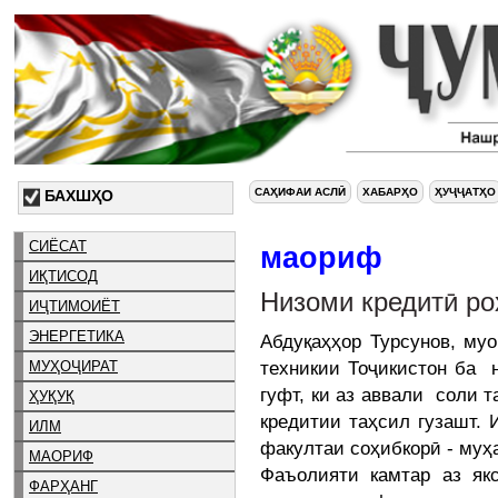
САҲИФАИ АСЛӢ
ХАБАРҲО
ҲУҶҶАТҲО
БАХШҲО
СИЁСАТ
маориф
ИҚТИСОД
Низоми кредитӣ ро
ИҶТИМОИЁТ
ЭНЕРГЕТИКА
Абдуқаҳҳор Турсунов, му
техникии Тоҷикистон ба 
МУҲОҶИРАТ
гуфт, ки аз аввали соли 
ҲУҚУҚ
кредитии таҳсил гузашт. 
ИЛМ
факултаи соҳибкорӣ - муҳ
МАОРИФ
Фаъолияти камтар аз як
ФАРҲАНГ