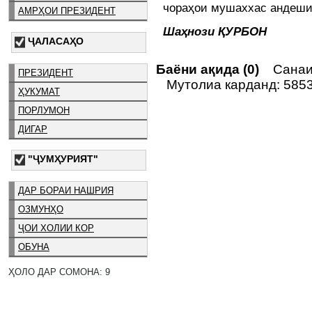
чораҳои мушаххас андеши
АМРҲОИ ПРЕЗИДЕНТ
Шаҳнози ҚУРБОН
ҶАЛАСАҲО
Баёни ақида (0)
Санаи 
ПРЕЗИДЕНТ
Мутолиа карданд: 585
ҲУКУМАТ
ПОРЛУМОН
ДИГАР
"ҶУМҲУРИЯТ"
ДАР БОРАИ НАШРИЯ
ОЗМУНҲО
ҶОИ ХОЛИИ КОР
ОБУНА
ҲОЛО ДАР СОМОНА: 9