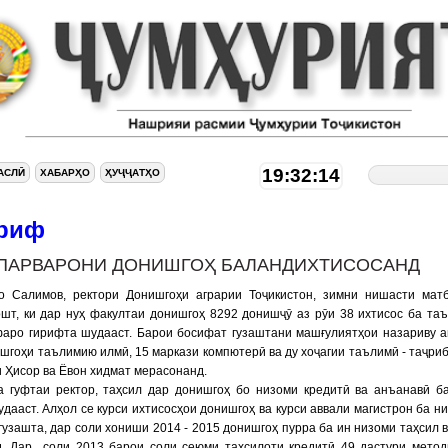
19:32:15
АСЛӢ
ХАБАРҲО
ҲУҶҶАТҲО
риф
ПАРВАРОНИ ДОНИШГОҲ БАЛАНДИХТИСОСАНД
о Салимов, ректори Донишгоҳи аграрии Тоҷикистон, зимни нишасти мат
шт, ки дар нуҳ факултаи донишгоҳ 8292 донишҷӯ аз рӯи 38 ихтисос ба та
фаро гирифта шудааст. Барои босифат гузаштани машғулиятҳои назариву 
шгоҳи таълимию илмӣ, 15 маркази компютерӣ ва ду хоҷагии таълимӣ - таҷри
 Ҳисор ва Ёвон хидмат мерасонанд.
а гуфтаи ректор, таҳсил дар донишгоҳ бо низоми кредитӣ ва анъанавӣ б
дааст. Алҳол се курси ихтисосҳои донишгоҳ ва курси аввали магистрон ба н
гузашта, дар соли хониши 2014 - 2015 донишгоҳ пурра ба ин низоми таҳсил 
д. Дар соли 2013 барои соли сеюми таҳсилоти кредитӣ 49 дастури метод