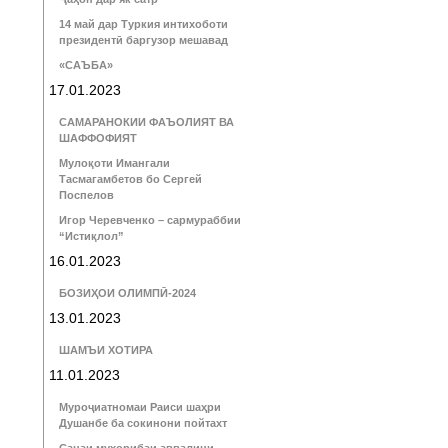
14 май дар Туркия интихоботи
президентӣ баргузор мешавад
«САЪБА»
17.01.2023
САМАРАНОКИИ ФАЪОЛИЯТ ВА
ШАФФОФИЯТ
Мулоқоти Имангали
Тасмагамбетов бо Сергей
Поспелов
Игор Черевченко – сармураббии
“Истиқлол”
16.01.2023
БОЗИҲОИ ОЛИМПӢ-2024
13.01.2023
ШАМЪИ ХОТИРА
11.01.2023
Муроҷиатномаи Раиси шаҳри
Душанбе ба сокинони пойтахт