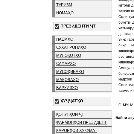
ТУРИЗМ
китоби д
тавсия г
НОМАҲО
Соли гу
буҷети 
ПРЕЗИДЕНТИ ҶТ
хатмкар
дастпар
ПАЁМҲО
Зикр га
онҳо ме
СУХАНРОНИҲО
кишовар
МУЛОҚОТҲО
рустани
кишоварз
САФАРҲО
Амонулл
МУСОҲИБАҲО
бонуфуз
кадрҳои
МАҚОЛАҲО
Соли си
БАРҚИЯҲО
такмили 
ҲУҶҶАТҲО
С. МУН
ҚОНУНҲОИ ҶТ
Баёни ақи
ФАРМОНҲОИ ПРЕЗИДЕНТ
ҚАРОРҲОИ ҲУКУМАТ