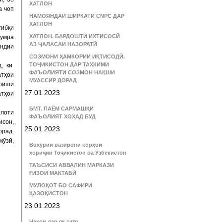
ХАТЛОН
а чоп
НАМОЯНДАИ ШИРКАТИ CNPC ДАР
ХАТЛОН
тибқи
ХАТЛОН. БАРДОШТИ ИХТИСОСӢ
зумра
АЗ ҶАЛАСАИ НАЗОРАТӢ
андии
СОЗМОНИ ҲАМКОРИИ ИҚТИСОДӢ.
ТОҶИКИСТОН ДАР ТАҲКИМИ
д, ки
ФАЪОЛИЯТИ СОЗМОН НАҚШИ
тҳои
МУАССИР ДОРАД
ариши
27.01.2023
атҳои
БМТ. ПАЁМ САРМАШҚИ
илоти
ФАЪОЛИЯТ ХОҲАД БУД
исон,
25.01.2023
орад.
мӯзӣ,
Вохӯрии вазирони корҳои
хориҷии Тоҷикистон ва Ӯзбекистон
ТАЪСИСИ АВВАЛИН МАРКАЗИ
ҒИЗОИ МАКТАБӢ
МУЛОҚОТ БО САФИРИ
ҚАЗОҚИСТОН
23.01.2023
Ҷаҳон дар як сатр