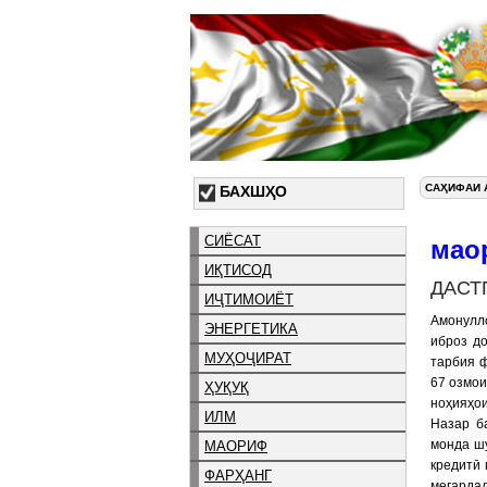
САҲИФАИ 
БАХШҲО
СИЁСАТ
мао
ИҚТИСОД
ДАСТ
ИҶТИМОИЁТ
Амонулл
ЭНЕРГЕТИКА
иброз до
МУҲОҶИРАТ
тарбия 
67 озмои
ҲУҚУҚ
ноҳияҳои
ИЛМ
Назар б
монда шу
МАОРИФ
кредитӣ 
ФАРҲАНГ
мегарда