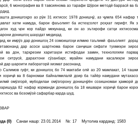
арсӣ, 6 монография ва 8 тавсиянома аз тарафи Шӯрои методӣ баррасӣ ва б
ардид.
зашта донишгоҳро аз рӯи 31 ихтисос 1978 донишҷӯ, аз ҷумла 654 нафар 
давлат хатм намуда, барои фаъолият ба истеҳсолот роҳхат гирифт. Як 
дагон худ ҷои кор пайдо мекунанд, ки он аз эътирофи сатҳи ихтисосм
варони донишгоҳ шаҳодат медиҳад.
рдид, ки имрӯз дар донишгоҳ 24 озмоишгоҳи илмию таълимӣ фаъолият дора
тавонанд дар асоси шартнома барои санҷиши сифати тухмиҳои зироа
зӣ ва дон, тарҳрезии харитаҳои истифодаи замин, технологияи парв
ҳои ситрусӣ, дарахтони сӯзанбарг, муайян намудани касалиҳои зиро
ӣ дар шароити лабораторӣ хизмат расонанд.
о Салимов гуфт, ки донишгоҳ бо 74 мактаби олӣ аз 20 мамлакат, 14 ташк
и хориҷӣ ва 8 барномаи байналмилалӣ доир ба тайёр намудани мутахасс
 илмӣ омӯзгорӣ, мубодилаи омӯзгорону донишҷӯён созишномаи ҳамкорӣ д
паришуда 82 нафар корманди донишгоҳ ба 18 кишвари хориҷӣ барои коро
ихтисос ва бозомӯзӣ сафарбар карда шуд.
АВВАР
да (0)
Санаи нашр: 23.01.2014 №: 17 Мутолиа карданд: 1583