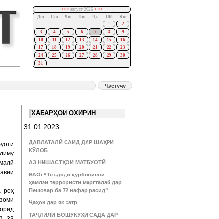
<<
<
август 2026
>
>>
Дш
Сш
Чш
Пш
Ҷъ
Шб
Яш
1
2
3
4
5
6
7
8
9
10
11
12
13
14
15
16
17
18
19
20
21
22
23
24
25
26
27
28
29
30
31
ХАБАРҲОИ ОХИРИН
31.01.2023
ДАВЛАТАЛӢ САИД ДАР ШАҲРИ
буотӣ
КӮЛОБ
ълиму
амалӣ
АЗ НИШАСТҲОИ МАТБУОТӢ
бавии
ВАО: “Теъдоди қурбониёни
ҳамлаи террористи маргталаб дар
а роҳ
Пешовар ба 72 нафар расид”
изоми
Ҷаҳон дар як сатр
ворид
ТАҶЛИЛИ БОШУКӮҲИ САДА ДАР
ӣ, 33