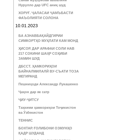
Санаи муҳорибаи аввалини
Нурулло дар UFC аниқ шуд
ХОРУҒ. ҶАЛАСАИ ҶАМЪБАСТИ
ФАЪОЛИЯТИ СОЛОНА
10.01.2023
БА АЗНАВБАҚАЙДГИРИИ
СИМКОРТҲО МУҲЛАТИ КАМ МОНД
ҲИСОР. ДАР АРАФАИ СОЛИ НАВ
217 СОКИНИ ШАҲР СОҲИБИ
ЗАМИН ШУД
ДБССТ. ҲАМКОРИҲОИ
БАЙНАЛМИЛАЛӢ ВУ-СЪАТИ ТОЗА
МЕГИРАНД
Пешниҳоди Александр Лукашенко
Ҷаҳон дар як сатр
ҶИУ-ҶИТСУ
Таҳкими ҳамкориҳои Тоҷикистон
ва Ӯзбекистон
ТЕННИС
БОХТАР. ҒОЛИБОНИ ОЗМУНҲО
ҚАДР ШУДАНД