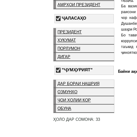
гардид.
АМРҲОИ ПРЕЗИДЕНТ
Ба вази
раисони
ҶАЛАСАҲО
чор наф
Душанбе
шаҳри Ро
ПРЕЗИДЕНТ
Бо тава
ҲУКУМАТ
коррупс
таъкид 
ПОРЛУМОН
ҷиноятко
ДИГАР
"ҶУМҲУРИЯТ"
Баёни ақи
ДАР БОРАИ НАШРИЯ
ОЗМУНҲО
ҶОИ ХОЛИИ КОР
ОБУНА
ҲОЛО ДАР СОМОНА: 33