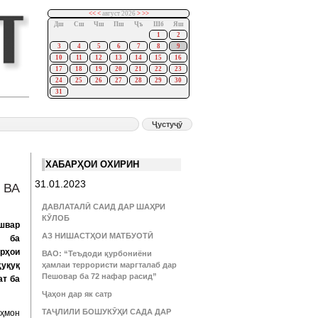
<<
<
август 2026
>
>>
Дш
Сш
Чш
Пш
Ҷъ
Шб
Яш
1
2
3
4
5
6
7
8
9
10
11
12
13
14
15
16
17
18
19
20
21
22
23
24
25
26
27
28
29
30
31
ХАБАРҲОИ ОХИРИН
31.01.2023
 ВА
ДАВЛАТАЛӢ САИД ДАР ШАҲРИ
КӮЛОБ
швар
АЗ НИШАСТҲОИ МАТБУОТӢ
и ба
рҳои
ВАО: “Теъдоди қурбониёни
ҳуқуқ
ҳамлаи террористи маргталаб дар
Пешовар ба 72 нафар расид”
ат ба
Ҷаҳон дар як сатр
ТАҶЛИЛИ БОШУКӮҲИ САДА ДАР
ҳмон