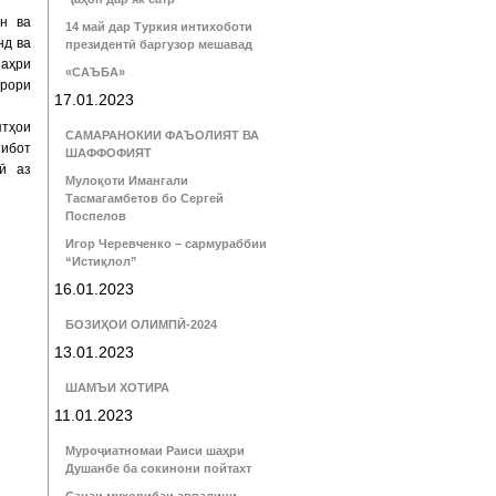
н ва
14 май дар Туркия интихоботи
нд ва
президентӣ баргузор мешавад
шаҳри
«САЪБА»
урори
17.01.2023
ятҳои
САМАРАНОКИИ ФАЪОЛИЯТ ВА
тибот
ШАФФОФИЯТ
рӣ аз
Мулоқоти Имангали
Тасмагамбетов бо Сергей
Поспелов
Игор Черевченко – сармураббии
“Истиқлол”
16.01.2023
БОЗИҲОИ ОЛИМПӢ-2024
13.01.2023
ШАМЪИ ХОТИРА
11.01.2023
Муроҷиатномаи Раиси шаҳри
Душанбе ба сокинони пойтахт