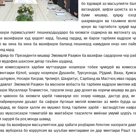
бо ёдоварӣ аз масъулияти ба
ватандорӣ, ҳифзи шоиста аз 
буми кишвар, ҳуқуқу озод
шаҳрвандон ва таъмини вол
қонун ва тартиботи ҳуқуқӣ ка
фаҳои пурмасъулият пешниҳодшударо ба хизмати содиқона ва матонату ш
и вазифаҳои худ ҳидоят кард. Таъкид гардид, ки барои тарбияи кадрҳои ҷ
р ва зина ба зина ба вазифаҳои баланд пешниҳод намудани онҳо низ пай
яд кард.
офиқа бо Президенти кишвар Эмомалӣ Раҳмон ба вазифаи сардорони чор ра
и мудофиа шахсони дигар таъйин шуданд.
ри комиссариати ҳарбии муттаҳидаи ноҳияҳои тобеи ҷумҳурӣ ва комисс
интақаи Кӯлоб, шаҳру ноҳияҳои Душанбе, Турсунзода, Рӯдакӣ, Вахш, Қумса
Балҷувон, Носири Хисрав, Ҷиликӯл, Шаҳритус, Сарбанд ва Мастчоҳ иваз гарди
 давлат Эмомалӣ Раҳмон ба масоили вобаста ба тарбияи кадрҳои миллии а
аҳои Мусаллаҳи Тоҷикистон, таҳсили онҳо дар дохил ва хориҷи кишвар ва да
и ҷавонон ба хизмати ҳарбӣ таваҷҷуҳи хос зоҳир намуда, дастур дод, ки
 ғайриқонунии даъват ба сафҳои Артиши миллӣ комилан аз миён бурда ш
ардид, ки барои ҳалли ин мушкил бояд тарбияи ҳарбӣ - ватандӯстии навр
 аз муассисаҳои томактабӣ ва мактабҳои таҳсилоти миёнаи умумӣ шурӯъ г
и зарурӣ ба роҳ монда шавад.
ар ба вазифаҳои масъулиятнок дар ҳайати роҳбарии Агентии назорати дав
 ва мубориза бо коррупсия ва шуъбаи минтақавии он дар минтақаи Рашт т