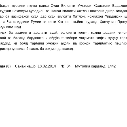
фаҳои муовини якуми раиси Суди Вилояти Мухтори Кӯҳистони Бадахшо
 судҳои ноҳияҳои Қубодиён ва Панҷи вилояти Хатлон шахсони дигар омада
ар ба вазифаҳои судя дар суди вилояти Хатлон, ноҳияҳои Фирдавсии 
 ва Ҷалолиддини Румии вилояти Хатлон таъйин шуданд. Ҳамчунин Прок
ғун иваз шуд.
ҷҷуҳ ба аҳамияти адолати судӣ, волоияти қонун, коҳиш додани ҷино
ионӣ ва баланд бардоштани обрӯю эътибори мақомоти ҳифзи ҳуқуқу тар
гардид, ки бояд тарбияи ҳуқуқии аҳолӣ ва корҳои тарғиботию пешги
рию қонуншиканӣ васеъ ба роҳ монда шавад.
да (0)
Санаи нашр: 18.02.2014 №: 34 Мутолиа карданд: 1442