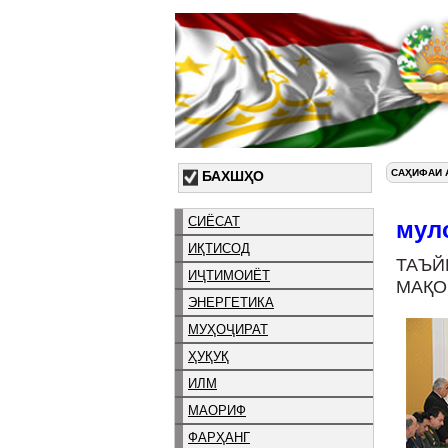
САҲИФАИ 
БАХШҲО
СИЁСАТ
мул
ИҚТИСОД
ТАЪ
ИҶТИМОИЁТ
МАҚО
ЭНЕРГЕТИКА
МУҲОҶИРАТ
ҲУҚУҚ
ИЛМ
МАОРИФ
ФАРҲАНГ