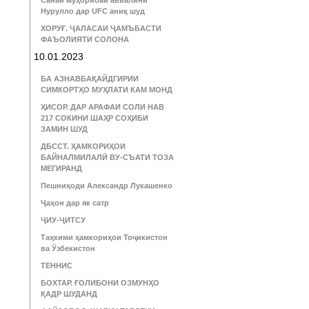
Санаи муҳорибаи аввалини
Нурулло дар UFC аниқ шуд
ХОРУҒ. ҶАЛАСАИ ҶАМЪБАСТИ
ФАЪОЛИЯТИ СОЛОНА
10.01.2023
БА АЗНАВБАҚАЙДГИРИИ
СИМКОРТҲО МУҲЛАТИ КАМ МОНД
ҲИСОР. ДАР АРАФАИ СОЛИ НАВ
217 СОКИНИ ШАҲР СОҲИБИ
ЗАМИН ШУД
ДБССТ. ҲАМКОРИҲОИ
БАЙНАЛМИЛАЛӢ ВУ-СЪАТИ ТОЗА
МЕГИРАНД
Пешниҳоди Александр Лукашенко
Ҷаҳон дар як сатр
ҶИУ-ҶИТСУ
Таҳкими ҳамкориҳои Тоҷикистон
ва Ӯзбекистон
ТЕННИС
БОХТАР. ҒОЛИБОНИ ОЗМУНҲО
ҚАДР ШУДАНД