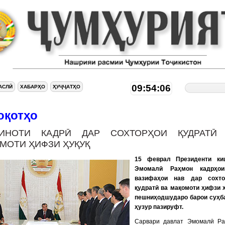
09:54:07
АСЛӢ
ХАБАРҲО
ҲУҶҶАТҲО
оқотҳо
ЙИНОТИ КАДРӢ ДАР СОХТОРҲОИ ҚУДРАТӢ
МОТИ ҲИФЗИ ҲУҚУҚ
15 феврал Президенти ки
Эмомалӣ Раҳмон кадрҳо
вазифаҳои нав дар сохто
қудратӣ ва мақомоти ҳифзи 
пешниҳодшударо барои суҳб
ҳузур пазируфт.
Сарвари давлат Эмомалӣ Ра