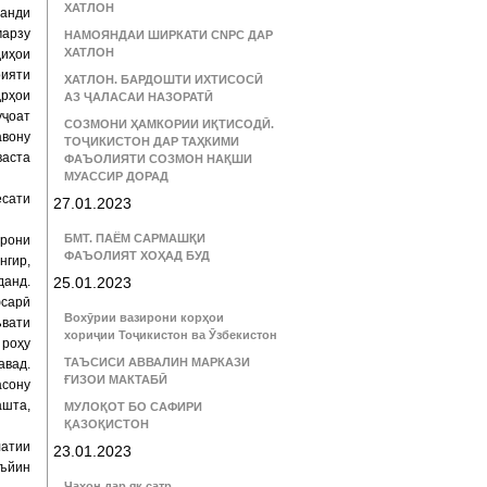
ХАТЛОН
ланди
марзу
НАМОЯНДАИ ШИРКАТИ CNPC ДАР
ХАТЛОН
иҳои
оияти
ХАТЛОН. БАРДОШТИ ИХТИСОСӢ
дрҳои
АЗ ҶАЛАСАИ НАЗОРАТӢ
уҷоат
СОЗМОНИ ҲАМКОРИИ ИҚТИСОДӢ.
авону
ТОҶИКИСТОН ДАР ТАҲКИМИ
васта
ФАЪОЛИЯТИ СОЗМОН НАҚШИ
МУАССИР ДОРАД
ёсати
27.01.2023
БМТ. ПАЁМ САРМАШҚИ
арони
ФАЪОЛИЯТ ХОҲАД БУД
нгир,
данд.
25.01.2023
фсарӣ
Вохӯрии вазирони корҳои
ъвати
хориҷии Тоҷикистон ва Ӯзбекистон
 роҳу
ТАЪСИСИ АВВАЛИН МАРКАЗИ
авад.
ҒИЗОИ МАКТАБӢ
асону
ашта,
МУЛОҚОТ БО САФИРИ
ҚАЗОҚИСТОН
латии
23.01.2023
аъйин
Ҷаҳон дар як сатр