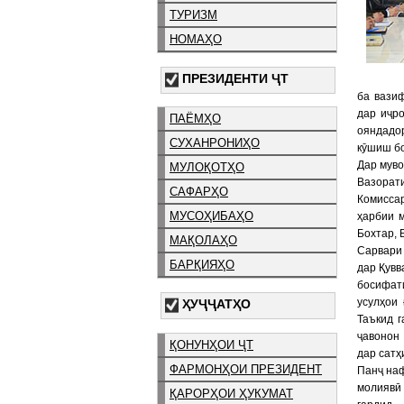
ТУРИЗМ
НОМАҲО
ПРЕЗИДЕНТИ ҶТ
ба вази
дар иҷро
ПАЁМҲО
ояндадо
СУХАНРОНИҲО
кӯшиш бо
Дар мув
МУЛОҚОТҲО
Вазорат
САФАРҲО
Комисса
МУСОҲИБАҲО
ҳарбии м
Бохтар, 
МАҚОЛАҲО
Сарвари
БАРҚИЯҲО
дар Қувв
босифат
усулҳои
ҲУҶҶАТҲО
Таъкид г
ҷавонон
ҚОНУНҲОИ ҶТ
дар сатҳ
ФАРМОНҲОИ ПРЕЗИДЕНТ
Панҷ наф
молиявӣ
ҚАРОРҲОИ ҲУКУМАТ