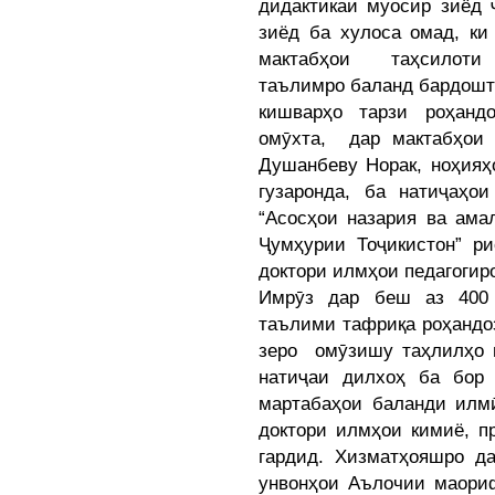
дидактикаи муосир зиёд 
зиёд ба хулоса омад, ки
мактабҳои таҳсилоти
таълимро баланд бардошта
кишварҳо тарзи роҳанд
омӯхта, дар мактабҳои
Душанбеву Норак, ноҳияҳ
гузаронда, ба натиҷаҳо
“Асосҳои назария ва ама
Ҷумҳурии Тоҷикистон” ри
доктори илмҳои педагоги
Имрӯз дар беш аз 400 
таълими тафриқа роҳандо
зеро омӯзишу таҳлилҳо 
натиҷаи дилхоҳ ба бор
мартабаҳои баланди илмӣ
доктори илмҳои кимиё, п
гардид. Хизматҳояшро 
унвонҳои Аълочии маори