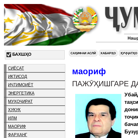
САҲИФАИ АСЛӢ
ХАБАРҲО
ҲУҶҶАТҲО
БАХШҲО
СИЁСАТ
маориф
ИҚТИСОД
ПАЖӮҲИШГАРЕ Д
ИҶТИМОИЁТ
ЭНЕРГЕТИКА
Убай
таҳ
МУҲОҶИРАТ
дони
ҲУҚУҚ
тоҷи
ИЛМ
бача
МАОРИФ
Бузу
ФАРҲАНГ