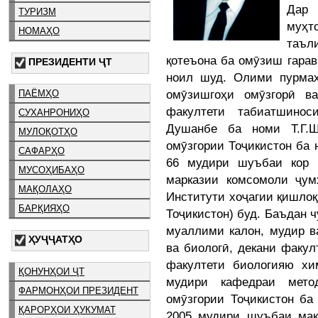
Дар
ТУРИЗМ
муҳт
НОМАҲО
таъл
қотеъона ба омӯзиш гарав
ПРЕЗИДЕНТИ ҶТ
ноил шуд. Олими пурмаҳ
омӯзишгоҳи омӯзгорӣ в
ПАЁМҲО
факултети табиатшинос
СУХАНРОНИҲО
Душанбе ба номи Т.Г.Ш
МУЛОҚОТҲО
омӯзгории Тоҷикистон ба
САФАРҲО
66 мудири шуъбаи кор 
МУСОҲИБАҲО
марказии комсомоли ҷу
МАҚОЛАҲО
Институти хоҷагии қишлоқ
БАРҚИЯҲО
Тоҷикистон) буд. Баъдан 
муаллими калон, мудир в
ҲУҶҶАТҲО
ва биологӣ, декани факу
факултети биологияю х
ҚОНУНҲОИ ҶТ
мудири кафедраи мето
ФАРМОНҲОИ ПРЕЗИДЕНТ
омӯзгории Тоҷикистон ба
ҚАРОРҲОИ ҲУКУМАТ
2005 мудири шуъбаи мак