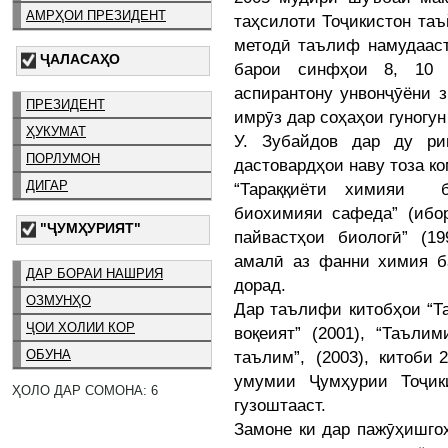
АМРҲОИ ПРЕЗИДЕНТ
таҳсилоти Тоҷикистон та
методӣ таълиф намудааст
ҶАЛАСАҲО
барои синфҳои 8, 10 
аспирантону унвонҷӯёни 
ПРЕЗИДЕНТ
имрӯз дар соҳаҳои гуногу
ҲУКУМАТ
У. Зубайдов дар ду ри
ПОРЛУМОН
дастовардҳои наву тоза к
ДИГАР
“Тараққиёти химияи б
биохимияи сафеда” (ибор
"ҶУМҲУРИЯТ"
пайвастҳои биологӣ” (1
амалӣ аз фанни химия ба
ДАР БОРАИ НАШРИЯ
дорад.
ОЗМУНҲО
Дар таълифи китобҳои “Т
ҶОИ ХОЛИИ КОР
воқеият” (2001), “Таъли
таълим”, (2003), китоби 
ОБУНА
умумии Ҷумҳурии Тоҷик
ҲОЛО ДАР СОМОНА: 6
гузоштааст.
Замоне ки дар пажӯҳишго