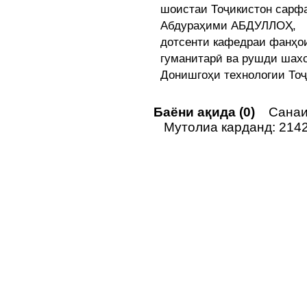
шоистаи Тоҷикистон сарфа
Абдураҳими АБДУЛЛОҲ,
дотсенти кафедраи фанҳо
гуманитарӣ ва рушди шах
Донишгоҳи технологии Тоҷ
Баёни ақида (0)
Санаи 
Мутолиа карданд: 214