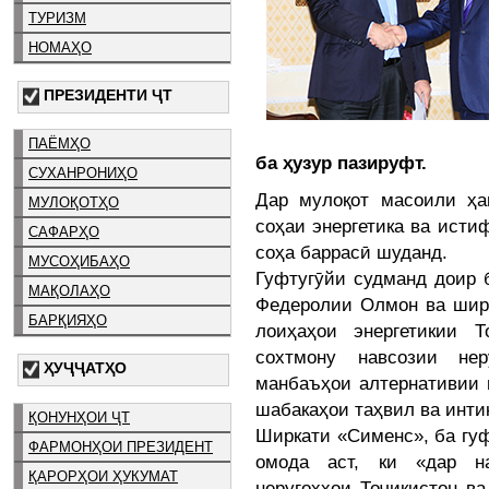
ТУРИЗМ
НОМАҲО
ПРЕЗИДЕНТИ ҶТ
ПАЁМҲО
ба ҳузур пазируфт.
СУХАНРОНИҲО
Дар мулоқот масоили ҳа
МУЛОҚОТҲО
соҳаи энергетика ва исти
САФАРҲО
соҳа баррасӣ шуданд.
МУСОҲИБАҲО
Гуфтугӯйи судманд доир 
МАҚОЛАҲО
Федеролии Олмон ва ширк
БАРҚИЯҲО
лоиҳаҳои энергетикии 
сохтмону навсозии не
ҲУҶҶАТҲО
манбаъҳои алтернативии 
шабакаҳои таҳвил ва интиқ
ҚОНУНҲОИ ҶТ
Ширкати «Сименс», ба гуф
ФАРМОНҲОИ ПРЕЗИДЕНТ
омода аст, ки «дар на
ҚАРОРҲОИ ҲУКУМАТ
неругоҳҳои Тоҷикистон в