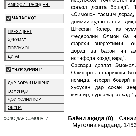
АМРҲОИ ПРЕЗИДЕНТ
фаъол дошта бошад”. Т
«Сименс» тасмим дорад, 
ҶАЛАСАҲО
доимии худро таъсис диҳа
Штефан Колер, аз ҷум
ПРЕЗИДЕНТ
Федеролии Олмон ба и
ҲУКУМАТ
фарохи энергетикии То
ПОРЛУМОН
дорад ва барои ин аз
ДИГАР
истифода хоҳад кард”.
Сарвари давлат Эмомал
"ҶУМҲУРИЯТ"
Олмонро аз шарикони боэ
номида, изҳори боварӣ н
ДАР БОРАИ НАШРИЯ
хусусан дар соҳаи эне
ОЗМУНҲО
муосир, пурсамар хоҳад б
ҶОИ ХОЛИИ КОР
ОБУНА
Баёни ақида (0)
Санаи 
ҲОЛО ДАР СОМОНА: 7
Мутолиа карданд: 145