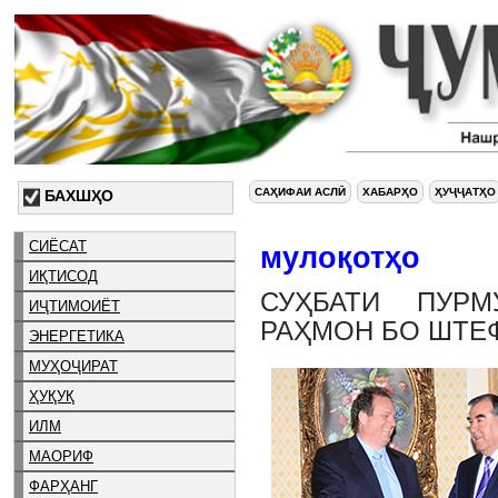
САҲИФАИ АСЛӢ
ХАБАРҲО
ҲУҶҶАТҲО
БАХШҲО
СИЁСАТ
мулоқотҳо
ИҚТИСОД
СУҲБАТИ ПУРМ
ИҶТИМОИЁТ
РАҲМОН БО ШТЕ
ЭНЕРГЕТИКА
МУҲОҶИРАТ
ҲУҚУҚ
ИЛМ
МАОРИФ
ФАРҲАНГ