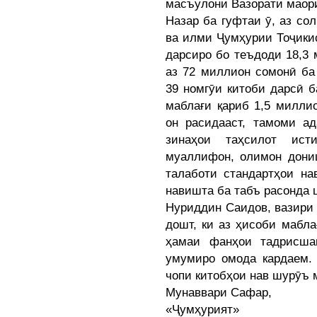
масъулони Вазорати маор
Назар ба гуфтаи ӯ, аз со
ва илми Ҷумҳурии Тоҷикис
дарсиро бо теъдоди 18,3 
аз 72 миллион сомонӣ ба
39 номгӯи китоби дарсӣ б
маблағи қариб 1,5 милли
он расидааст, тамоми а
зинаҳои таҳсилот ист
муаллифон, олимон дони
талаботи стандартҳои н
навишта ба табъ расонда 
Нуриддин Саидов, вазири
дошт, ки аз ҳисоби мабла
ҳамаи фанҳои тадрисша
умумиро омода кардаем. 
чопи китобҳои нав шурӯъ 
Мунаввари Сафар,
«Ҷумҳурият»