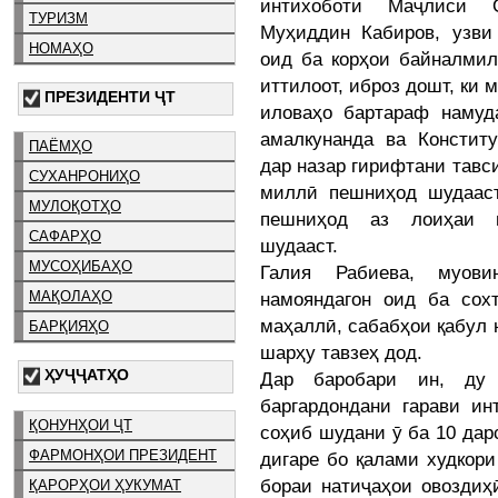
интихоботи Маҷлиси О
ТУРИЗМ
Муҳиддин Кабиров, узви
НОМАҲО
оид ба корҳои байналмил
иттилоот, иброз дошт, ки 
ПРЕЗИДЕНТИ ҶТ
иловаҳо бартараф намуд
амалкунанда ва Констит
ПАЁМҲО
дар назар гирифтани тавс
СУХАНРОНИҲО
миллӣ пешниҳод шудааст
МУЛОҚОТҲО
пешниҳод аз лоиҳаи п
САФАРҲО
шудааст.
МУСОҲИБАҲО
Галия Рабиева, муов
намояндагон оид ба сох
МАҚОЛАҲО
маҳаллӣ, сабабҳои қабул 
БАРҚИЯҲО
шарҳу тавзеҳ дод.
ҲУҶҶАТҲО
Дар баробари ин, ду
баргардондани гарави ин
ҚОНУНҲОИ ҶТ
соҳиб шудани ӯ ба 10 дар
ФАРМОНҲОИ ПРЕЗИДЕНТ
дигаре бо қалами худкори
бораи натиҷаҳои овоздиҳ
ҚАРОРҲОИ ҲУКУМАТ