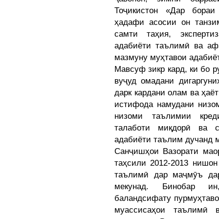
Тоҷикистон «Дар бораи
ҳадафи асосии он танзи
самти таҳия, эксперти
адабиёти таълимӣ ва аф
мазмуну муҳтавои адабиё
Мавсуф зикр кард, ки бо 
вуҷуд омадани дигаргуни
дарк кардани олам ва ҳаёт
истифода намудани низом
низоми таълимии кред
талаботи миқдорӣ ва 
адабиёти таълим дучанд 
Санҷишҳои Вазорати мао
таҳсили 2012-2013 нишон
таълимӣ дар маҷмӯъ да
мекунад. Бинобар и
баландсифату пурмуҳтаво 
муассисаҳои таълимӣ 