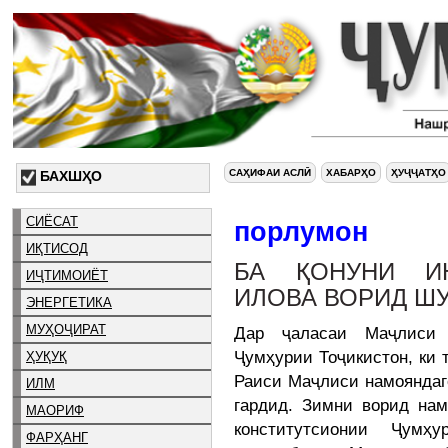
САҲИФАИ АСЛӢ
ХАБАРҲО
ҲУҶҶАТҲО
БАХШҲО
СИЁСАТ
порлумон
ИҚТИСОД
БА ҚОНУНИ ИН
ИҶТИМОИЁТ
ИЛОВА ВОРИД Ш
ЭНЕРГЕТИКА
МУҲОҶИРАТ
Дар ҷаласаи Маҷлиси 
Ҷумҳурии Тоҷикистон, ки 
ҲУҚУҚ
Раиси Маҷлиси намояндаго
ИЛМ
гардид. Зимни ворид нам
МАОРИФ
конститутсионии Ҷумҳ
ФАРҲАНГ