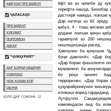
ёфт ва аз ҷониби ду ку
АМРҲОИ ПРЕЗИДЕНТ
гирифта нашуд. Бинобар 
ҶАЛАСАҲО
дастгирӣ намуда, лоиҳаи қ
Дар натиҷа аз 62 эроду
ПРЕЗИДЕНТ
қабул, 4 - тоаш қисман қа
додани лоиҳаи қонун қабу
ҲУКУМАТ
гаравпулӣ аз 200 нишон
ПОРЛУМОН
нишондиҳанда расид.
ДИГАР
Ҳамчунин ба қонунҳои Ҷ
боҷи давлатӣ», «Дар бо
"ҶУМҲУРИЯТ"
«Дар бораи фаъолияти опе
ДАР БОРАИ НАШРИЯ
муқовимат ба қонунигард
бо роҳи ҷиноят бада
ОЗМУНҲО
терроризм», «Дар бораи 
ҶОИ ХОЛИИ КОР
ҳуқуқвайронкунии маъмур
ОБУНА
иловаҳо ворид гардиданд.
ҲОЛО ДАР СОМОНА: 12
Лутфулло Саидмуродо
намояндагон оид ба илм
ҷавонон, зимни барра