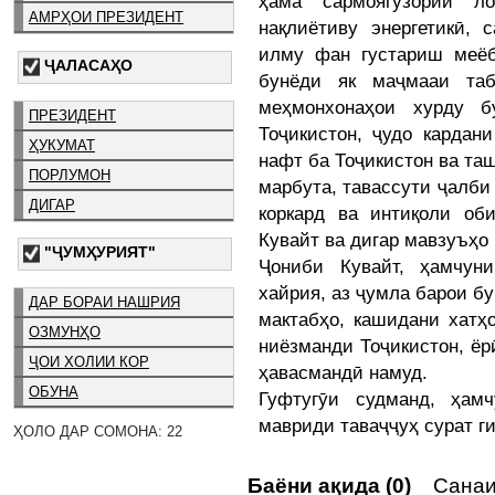
ҳама сармоягузории л
АМРҲОИ ПРЕЗИДЕНТ
нақлиётиву энергетикӣ, 
илму фан густариш меёб
ҶАЛАСАҲО
бунёди як маҷмааи таб
меҳмонхонаҳои хурду б
ПРЕЗИДЕНТ
Тоҷикистон, ҷудо кардани
ҲУКУМАТ
нафт ба Тоҷикистон ва таш
ПОРЛУМОН
марбута, тавассути ҷалби
ДИГАР
коркард ва интиқоли об
Кувайт ва дигар мавзуъҳо
"ҶУМҲУРИЯТ"
Ҷониби Кувайт, ҳамчун
хайрия, аз ҷумла барои б
ДАР БОРАИ НАШРИЯ
мактабҳо, кашидани хатҳ
ОЗМУНҲО
ниёзманди Тоҷикистон, ёр
ҶОИ ХОЛИИ КОР
ҳавасмандӣ намуд.
ОБУНА
Гуфтугӯи судманд, ҳам
мавриди таваҷҷуҳ сурат г
ҲОЛО ДАР СОМОНА: 22
Баёни ақида (0)
Санаи 