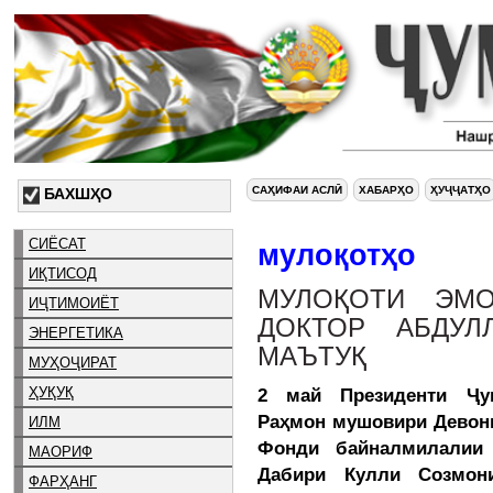
САҲИФАИ АСЛӢ
ХАБАРҲО
ҲУҶҶАТҲО
БАХШҲО
СИЁСАТ
мулоқотҳо
ИҚТИСОД
МУЛОҚОТИ ЭМ
ИҶТИМОИЁТ
ДОКТОР АБДУЛ
ЭНЕРГЕТИКА
МАЪТУҚ
МУҲОҶИРАТ
ҲУҚУҚ
2 май Президенти Ҷу
Раҳмон мушовири Девони
ИЛМ
Фонди байналмилалии 
МАОРИФ
Дабири Кулли Созмон
ФАРҲАНГ