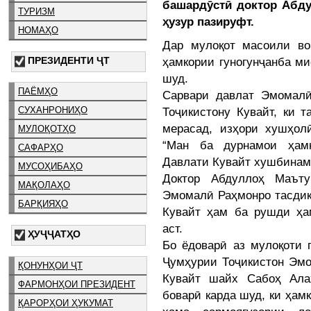
башардӯстӣ доктор Абду
ТУРИЗМ
ҳузур пазируфт.
НОМАҲО
Дар мулоқот масоили во
ПРЕЗИДЕНТИ ҶТ
ҳамкории гуногунҷанба ми
шуд.
ПАЁМҲО
Сарвари давлат Эмомал
Тоҷикистону Кувайт, ки т
СУХАНРОНИҲО
мерасад, изҳори хушҳол
МУЛОҚОТҲО
“Ман ба дурнамои ҳам
САФАРҲО
Давлати Кувайт хушбинам
МУСОҲИБАҲО
Доктор Абдуллоҳ Маът
МАҚОЛАҲО
Эмомалӣ Раҳмонро тасдиқ 
БАРҚИЯҲО
Кувайт ҳам ба рушди ҳа
аст.
ҲУҶҶАТҲО
Бо ёдоварӣ аз мулоқоти 
Ҷумҳурии Тоҷикистон Эм
ҚОНУНҲОИ ҶТ
Кувайт шайх Сабоҳ Ала
ФАРМОНҲОИ ПРЕЗИДЕНТ
боварӣ карда шуд, ки ҳамк
ҚАРОРҲОИ ҲУКУМАТ