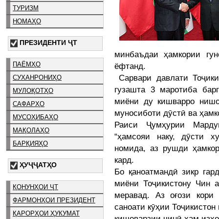
ТУРИЗМ
НОМАҲО
ПРЕЗИДЕНТИ ҶТ
минбаъдаи ҳамкории гун
ПАЁМҲО
ёфтанд.
Сарвари давлати Тоҷики
СУХАНРОНИҲО
гузашта 3 маротиба бар
МУЛОҚОТҲО
миёни ду кишварро нишо
САФАРҲО
муносиботи дӯстӣ ва ҳамк
МУСОҲИБАҲО
Раиси Ҷумҳурии Марду
МАҚОЛАҲО
“ҳамсояи наку, дӯсти х
БАРҚИЯҲО
номида, аз рушди ҳамкор
кард.
ҲУҶҶАТҲО
Бо қаноатмандӣ зикр гар
миёни Тоҷикистону Чин 
ҚОНУНҲОИ ҶТ
меравад. Аз оғози кори
ФАРМОНҲОИ ПРЕЗИДЕНТ
саноати кӯҳии Тоҷикисто
ҚАРОРҲОИ ҲУКУМАТ
кишоварзии чинӣ ҳам изҳ