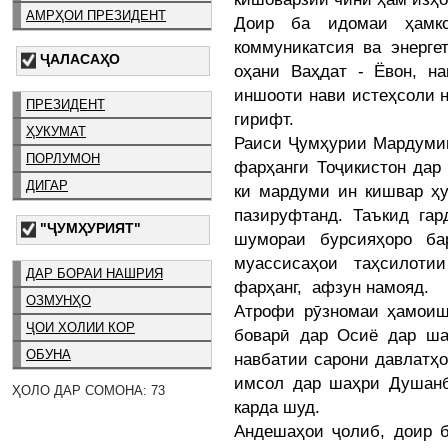
АМРҲОИ ПРЕЗИДЕНТ
Доир ба идомаи ҳамко
коммуникатсия ва энерге
ҶАЛАСАҲО
оҳани Ваҳдат - Ёвон, н
иншооти нави истеҳсоли н
ПРЕЗИДЕНТ
гирифт.
ҲУКУМАТ
Раиси Ҷумҳурии Мардумии
ПОРЛУМОН
фарҳанги Тоҷикистон дар
ДИГАР
ки мардуми ин кишвар ҳу
пазируфтанд. Таъкид гар
"ҶУМҲУРИЯТ"
шумораи бурсияҳоро ба
муассисаҳои таҳсилоти
ДАР БОРАИ НАШРИЯ
фарҳанг, афзун намояд.
ОЗМУНҲО
Атрофи рӯзномаи ҳамоиш
ҶОИ ХОЛИИ КОР
боварӣ дар Осиё дар ш
ОБУНА
навбатии сарони давлатҳ
имсол дар шаҳри Душанбе
ҲОЛО ДАР СОМОНА: 73
карда шуд.
Андешаҳои ҷолиб, доир б