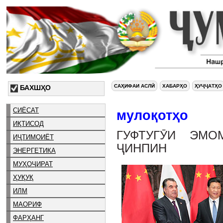
САҲИФАИ АСЛӢ
ХАБАРҲО
ҲУҶҶАТҲО
БАХШҲО
СИЁСАТ
мулоқотҳо
ИҚТИСОД
ГУФТУГӮИ ЭМ
ИҶТИМОИЁТ
ҶИНПИН
ЭНЕРГЕТИКА
МУҲОҶИРАТ
ҲУҚУҚ
ИЛМ
МАОРИФ
ФАРҲАНГ