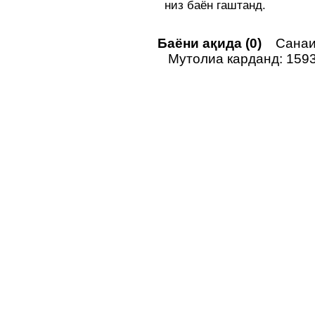
низ баён гаштанд.
Баёни ақида (0)
Санаи 
Мутолиа карданд: 159