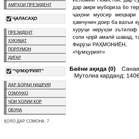
АМРҲОИ ПРЕЗИДЕНТ
дар амри мубориза бо тер
ҷаҳони муосир меҳвари 
ҶАЛАСАҲО
ҳамчунин доир ба вазъи к
хуруҷи неруҳои эътилоф 
ПРЕЗИДЕНТ
соли ҷорӣ амалӣ шавад, т
ҲУКУМАТ
Фирӯзи РАҲМОНИЁН,
ПОРЛУМОН
«Ҷумҳурият»
ДИГАР
Баёни ақида (0)
Санаи 
"ҶУМҲУРИЯТ"
Мутолиа карданд: 140
ДАР БОРАИ НАШРИЯ
ОЗМУНҲО
ҶОИ ХОЛИИ КОР
ОБУНА
ҲОЛО ДАР СОМОНА: 7