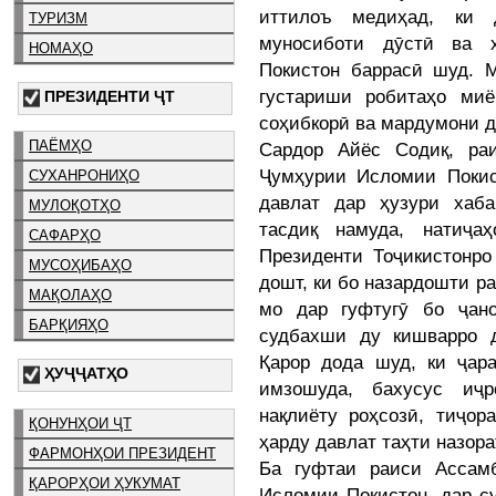
иттилоъ медиҳад, ки 
ТУРИЗМ
муносиботи дӯстӣ ва ҳ
НОМАҲО
Покистон баррасӣ шуд. М
густариши робитаҳо миё
ПРЕЗИДЕНТИ ҶТ
соҳибкорӣ ва мардумони д
ПАЁМҲО
Сардор Айёс Содиқ, ра
Ҷумҳурии Исломии Покис
СУХАНРОНИҲО
давлат дар ҳузури хаба
МУЛОҚОТҲО
тасдиқ намуда, натиҷа
САФАРҲО
Президенти Тоҷикистонро
МУСОҲИБАҲО
дошт, ки бо назардошти р
МАҚОЛАҲО
мо дар гуфтугӯ бо ҷан
БАРҚИЯҲО
судбахши ду кишварро д
Қарор дода шуд, ки ҷар
ҲУҶҶАТҲО
имзошуда, бахусус иҷр
нақлиёту роҳсозӣ, тиҷор
ҚОНУНҲОИ ҶТ
ҳарду давлат таҳти назор
ФАРМОНҲОИ ПРЕЗИДЕНТ
Ба гуфтаи раиси Ассам
ҚАРОРҲОИ ҲУКУМАТ
Исломии Покистон, дар с