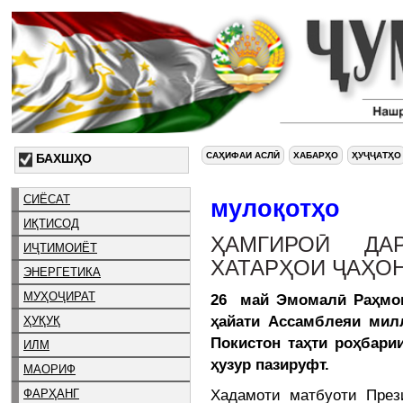
САҲИФАИ АСЛӢ
ХАБАРҲО
ҲУҶҶАТҲО
БАХШҲО
СИЁСАТ
мулоқотҳо
ИҚТИСОД
ҲАМГИРОӢ ДА
ИҶТИМОИЁТ
ХАТАРҲОИ ҶАҲО
ЭНЕРГЕТИКА
МУҲОҶИРАТ
26 май Эмомалӣ Раҳмон
ҳайати Ассамблеяи мил
ҲУҚУҚ
Покистон таҳти роҳбари
ИЛМ
ҳузур пазируфт.
МАОРИФ
Хадамоти матбуоти През
ФАРҲАНГ