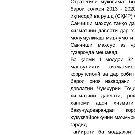
Стратегияи муқовимат бо
барои солҳои 2013 - 202
иқтисодӣ ва рушд (СҲИР) 
Санҷиши махсус танҳо дар
хизматчии давлатӣ дар э
молумулкиаш маълумоти б
Санҷиши махсус аз ҷо
гузаронда мешавад.
Ба қисми 1 моддаи 32 
масъулияти хизматчи
коррупсионӣ ва дар роби
барои риоя накардани 
давлатии Ҷумҳурии Тоҷи
хизматчии давлатӣ, ро
ҳангоми адои хизмат
бавуҷудоварандаи к
ҳуқуқвайронкунии маъмур
гардид.
Тағйироти ба моддаҳои