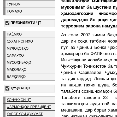
ташкилотҳои минтақави
ТУРИЗМ
муқовимат ба шустани п
НОМАҲО
ҳамоҳангсозии низомҳ
даромадҳои бо роҳи ҷин
ПРЕЗИДЕНТИ ҶТ
терроризм равона намуда
Аз соли 2007 зимни баҳо
ПАЁМҲО
дар ин соҳа татбиқи чор
СУХАНРОНИҲО
пул аз ҷониби Бонки ҷаҳ
МУЛОҚОТҲО
ҳамкориро бо ФАТФ оғоз н
САФАРҲО
Ин «Нақшаи чорабиниҳо о
МУСОҲИБАҲО
Ҷумҳурии Тоҷикистон ба т
МАҚОЛАҲО
ҷониби Сарвазири Ҷумҳ
БАРҚИЯҲО
тасдиқ гардид. Лоиҳаи қо
ин нақша таҳия шуда, б
ҲУҶҶАТҲО
талаботи созишномаҳои б
Талаботи тавсияи 23 - 
ҚОНУНҲОИ ҶТ
ташкилотҳои аудиторӣ ва
ФАРМОНҲОИ ПРЕЗИДЕНТ
мешаванд, дар бораи ҳама
ҚАРОРҲОИ ҲУКУМАТ
дар натиҷаи фаъолияти а