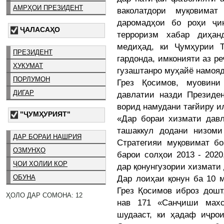
АМРҲОИ ПРЕЗИДЕНТ
ваколатдори муқовимат
даромадҳои бо роҳи ҷин
ҶАЛАСАҲО
терроризм хабар диҳан
медиҳад, ки Ҷумҳурии Т
ПРЕЗИДЕНТ
гардонда, имконияти аз р
ҲУКУМАТ
гузаштанро муҳайё намояд
ПОРЛУМОН
Грез Қосимов, муовини
ДИГАР
давлатии назди Президен
ворид намудани тағйиру и
"ҶУМҲУРИЯТ"
«Дар бораи хизмати давл
ташаккул додани низоми
ДАР БОРАИ НАШРИЯ
Стратегияи муқовимат бо
ОЗМУНҲО
барои солҳои 2013 - 202
ҶОИ ХОЛИИ КОР
дар қонунгузории хизмати
Дар лоиҳаи қонун ба 10 
ОБУНА
Грез Қосимов иброз дошт
ҲОЛО ДАР СОМОНА: 12
нав 171 «Санҷиши махс
шудааст, ки ҳадаф иҷро