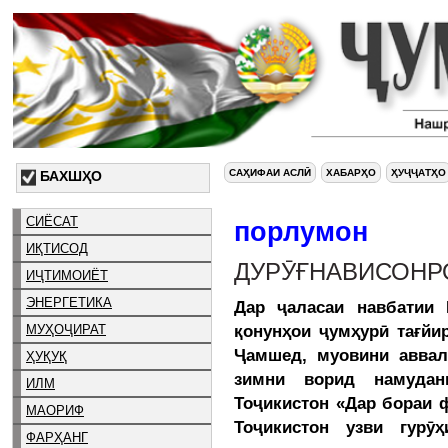
САҲИФАИ АСЛӢ
ХАБАРҲО
ҲУҶҶАТҲО
БАХШҲО
СИЁСАТ
порлумон
ИҚТИСОД
ДУРӮҒНАВИСОНР
ИҶТИМОИЁТ
ЭНЕРГЕТИКА
Дар ҷаласаи навбатии 
қонунҳои ҷумҳурӣ тағй
МУҲОҶИРАТ
Ҷамшед, муовини аввал
ҲУҚУҚ
зимни ворид намудан
ИЛМ
Тоҷикистон «Дар бораи 
МАОРИФ
Тоҷикистон узви гур
ФАРҲАНГ