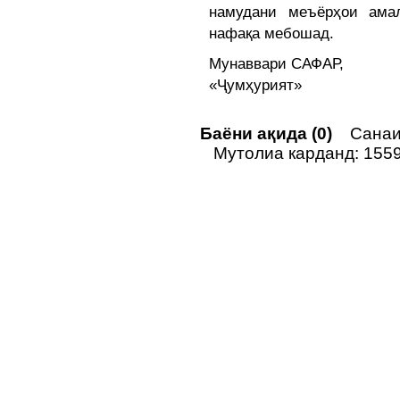
намудани меъёрҳои амал
нафақа мебошад.
Мунаввари САФАР,
«Ҷумҳурият»
Баёни ақида (0)
Санаи 
Мутолиа карданд: 155