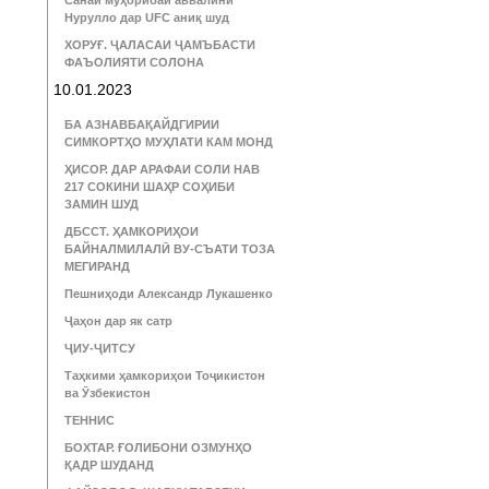
Санаи муҳорибаи аввалини
Нурулло дар UFC аниқ шуд
ХОРУҒ. ҶАЛАСАИ ҶАМЪБАСТИ
ФАЪОЛИЯТИ СОЛОНА
10.01.2023
БА АЗНАВБАҚАЙДГИРИИ
СИМКОРТҲО МУҲЛАТИ КАМ МОНД
ҲИСОР. ДАР АРАФАИ СОЛИ НАВ
217 СОКИНИ ШАҲР СОҲИБИ
ЗАМИН ШУД
ДБССТ. ҲАМКОРИҲОИ
БАЙНАЛМИЛАЛӢ ВУ-СЪАТИ ТОЗА
МЕГИРАНД
Пешниҳоди Александр Лукашенко
Ҷаҳон дар як сатр
ҶИУ-ҶИТСУ
Таҳкими ҳамкориҳои Тоҷикистон
ва Ӯзбекистон
ТЕННИС
БОХТАР. ҒОЛИБОНИ ОЗМУНҲО
ҚАДР ШУДАНД