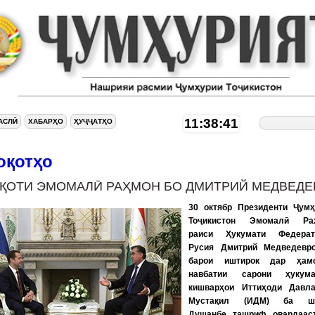
11:38:42
АСЛӢ
ХАБАРҲО
ҲУҶҶАТҲО
оқотҳо
ҚОТИ ЭМОМАЛӢ РАҲМОН БО ДМИТРИЙ МЕДВЕДЕ
30 октябр Президенти Ҷумҳ
Тоҷикистон Эмомалӣ Ра
раиси Ҳукумати Федерат
Русия Дмитрий Медведевро
барои иштирок дар ҳам
навбатии сарони ҳукума
кишварҳои Иттиҳоди Давла
Мустақил (ИДМ) ба ш
Душанбе ташриф овардааст