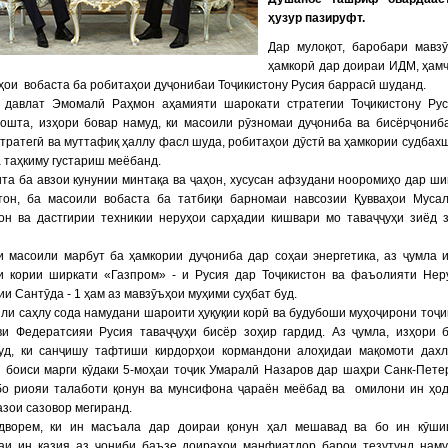
ҳузур пазируфт.
Дар мулоқот, баробари мавз
ҳамкорӣ дар доираи ИДМ, ҳам
ои вобаста ба робитаҳои дуҷонибаи Тоҷикистону Русия баррасӣ шуданд.
 давлат Эмомалӣ Раҳмон аҳамияти шарокати стратегии Тоҷикистону Ру
дошта, изҳори бовар намуд, ки масоили рӯзномаи дуҷониба ва бисёрҷониб
тратегӣ ва муттафиқ ҳаллу фасл шуда, робитаҳои дӯстӣ ва ҳамкории судбах
 таҳкиму густариш меёбанд.
та ба авзои кунунии минтақа ва ҷаҳон, хусусан афзудани нооромиҳо дар ш
тон, ба масоили вобаста ба татбиқи барномаи навсозии Қувваҳои Муса
тон ва дастгирии техникии неруҳои сарҳадии кишвари мо таваҷҷуҳи зиёд 
и масоили марбут ба ҳамкории дуҷониба дар соҳаи энергетика, аз ҷумла 
и кории ширкати «Газпром» - и Русия дар Тоҷикистон ва фаъолияти Нер
ии Сантӯда - 1 ҳам аз мавзӯъҳои муҳими суҳбат буд.
ли саҳлу сода намудани шароити ҳуқуқии корӣ ва будубоши муҳоҷирони тоҷи
ви Федератсияи Русия таваҷҷуҳи бисёр зоҳир гардид. Аз ҷумла, изҳори 
уд, ки санҷишу тафтиши кирдорҳои кормандони алоҳидаи мақомоти дах
и боиси марги кӯдаки 5-моҳаи тоҷик Умаралӣ Назаров дар шаҳри Санк-Пете
 бо риояи талаботи қонун ва мунсифона ҷараён меёбад ва омилони ин ҳо
азои сазовор мегиранд.
дворем, ки ин масъала дар доираи қонун ҳал мешавад ва бо ин кӯши
аи ин қазия аз ҷониби баъзе доираҳои манфиатдор барои тезутунд нам