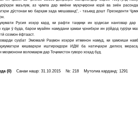
гурӯҳҳои маълум, аз ҷумла дар миёни муҳоҷирони корӣ ва зиён расонд
атҳои дӯстонаи мо барҳам зада мешаванд”, - таъкид дошт Президенти Ҷум
он.
укумати Русия изҳор кард, ки рафти таҳқиқи ин ҳодисаи нанговар дар
 худи ӯ буда, барои муайян намудани ҳамаи ҷонибҳои ин рӯйдод гурӯҳи ма
тӣ созмон ёфтааст.
оварди суҳбат Эмомалӣ Раҳмон изҳори итминон намуд, ки ҳамоиши нав
ҳукуматҳои кишварҳои иштирокдори ИДМ ба натиҷаҳои дилхоҳ мераса
 меҳмонони воломақом дар Тоҷикистон гуворо хоҳад буд.
да (0)
Санаи нашр: 31.10.2015 №: 218 Мутолиа карданд: 1291