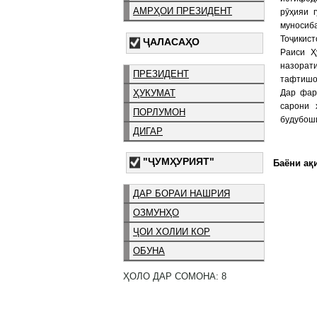
АМРҲОИ ПРЕЗИДЕНТ
рӯҳияи 
муносиб
Тоҷикист
ҶАЛАСАҲО
Раиси Ҳ
назорати
ПРЕЗИДЕНТ
тафтишо
ҲУКУМАТ
Дар фар
сарони 
ПОРЛУМОН
будубоши
ДИГАР
"ҶУМҲУРИЯТ"
Баёни ақи
ДАР БОРАИ НАШРИЯ
ОЗМУНҲО
ҶОИ ХОЛИИ КОР
ОБУНА
ҲОЛО ДАР СОМОНА: 8