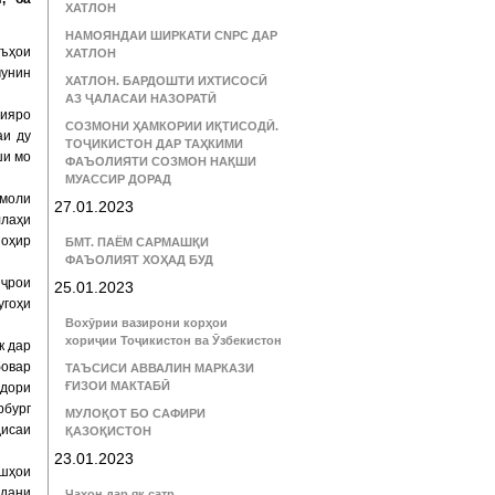
ХАТЛОН
НАМОЯНДАИ ШИРКАТИ CNPC ДАР
ӯъҳои
ХАТЛОН
чунин
ХАТЛОН. БАРДОШТИ ИХТИСОСӢ
АЗ ҶАЛАСАИ НАЗОРАТӢ
сияро
СОЗМОНИ ҲАМКОРИИ ИҚТИСОДӢ.
аи ду
ТОҶИКИСТОН ДАР ТАҲКИМИ
ши мо
ФАЪОЛИЯТИ СОЗМОН НАҚШИ
МУАССИР ДОРАД
имоли
27.01.2023
ллаҳи
зоҳир
БМТ. ПАЁМ САРМАШҚИ
ФАЪОЛИЯТ ХОҲАД БУД
иҷрои
25.01.2023
угоҳи
Вохӯрии вазирони корҳои
хориҷии Тоҷикистон ва Ӯзбекистон
к дар
бовар
ТАЪСИСИ АВВАЛИН МАРКАЗИ
ҒИЗОИ МАКТАБӢ
лдори
рбург
МУЛОҚОТ БО САФИРИ
дисаи
ҚАЗОҚИСТОН
23.01.2023
шҳои
удани
Ҷаҳон дар як сатр