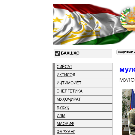
САҲИФАИ 
БАХШҲО
СИЁСАТ
мул
ИҚТИСОД
МУЛО
ИҶТИМОИЁТ
ЭНЕРГЕТИКА
МУҲОҶИРАТ
ҲУҚУҚ
ИЛМ
МАОРИФ
ФАРҲАНГ