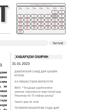
<<
<
август 2026
>
>>
Дш
Сш
Чш
Пш
Ҷъ
Шб
Яш
1
2
3
4
5
6
7
8
9
10
11
12
13
14
15
16
17
18
19
20
21
22
23
24
25
26
27
28
29
30
31
ХАБАРҲОИ ОХИРИН
31.01.2023
В
ДАВЛАТАЛӢ САИД ДАР ШАҲРИ
урии
КӮЛОБ
ҳмон
сияи
АЗ НИШАСТҲОИ МАТБУОТӢ
, ки
ВАО: “Теъдоди қурбониёни
оиши
ҳамлаи террористи маргталаб дар
тҳои
Пешовар ба 72 нафар расид”
тҳои
Ҷаҳон дар як сатр
аҳри
ТАҶЛИЛИ БОШУКӮҲИ САДА ДАР
, ба