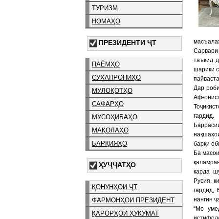
ТУРИЗМ
НОМАҲО
масъалаҳ
ПРЕЗИДЕНТИ ҶТ
Сарвари
таъкид 
ПАЁМҲО
шарики с
СУХАНРОНИҲО
пайваста
Дар роби
МУЛОҚОТҲО
Афғонис
САФАРҲО
Тоҷикис
гардид.
МУСОҲИБАҲО
Барраси
МАҚОЛАҲО
нақшаҳо
БАРҚИЯҲО
барқи об
Ба масои
қаламра
ҲУҶҶАТҲО
карда ш
Русия, к
ҚОНУНҲОИ ҶТ
гардид,
нангин ҷ
ФАРМОНҲОИ ПРЕЗИДЕНТ
“Мо уме
ҚАРОРҲОИ ҲУКУМАТ
истифод