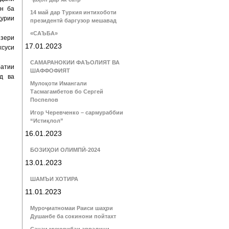
ан ба
14 май дар Туркия интихоботи
ҳурии
президентӣ баргузор мешавад
«САЪБА»
 зери
17.01.2023
хсуси
САМАРАНОКИИ ФАЪОЛИЯТ ВА
батии
ШАФФОФИЯТ
д ва
Мулоқоти Имангали
Тасмагамбетов бо Сергей
Поспелов
Игор Черевченко – сармураббии
“Истиқлол”
16.01.2023
БОЗИҲОИ ОЛИМПӢ-2024
13.01.2023
ШАМЪИ ХОТИРА
11.01.2023
Муроҷиатномаи Раиси шаҳри
Душанбе ба сокинони пойтахт