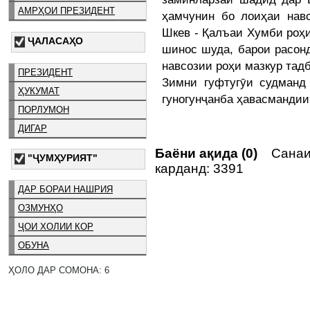
АМРҲОИ ПРЕЗИДЕНТ
ҳамчунин бо лоиҳаи нав
Шкев - Қалъаи Хумби роҳи
ҶАЛАСАҲО
шинос шуда, барои расон
навсозии роҳи мазкур тад
ПРЕЗИДЕНТ
Зимни гуфтугӯи судманд
ҲУКУМАТ
гуногунҷанба ҳавасмандии
ПОРЛУМОН
ДИГАР
Баёни ақида (0)
Санаи 
"ҶУМҲУРИЯТ"
карданд: 3391
ДАР БОРАИ НАШРИЯ
ОЗМУНҲО
ҶОИ ХОЛИИ КОР
ОБУНА
ҲОЛО ДАР СОМОНА: 6