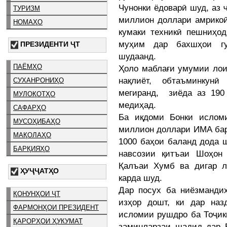
Чунонки ёдоварӣ шуд, аз 
ТУРИЗМ
миллион доллари амрикоӣ
НОМАҲО
кумаки техникӣ пешниҳод
муҳим дар бахшҳои гу
ПРЕЗИДЕНТИ ҶТ
шудаанд.
ПАЁМҲО
Ҳоло маблағи умумии лои
нақлиёт, обтаъминкун
СУХАНРОНИҲО
мегиранд, зиёда аз 190
МУЛОҚОТҲО
медиҳад.
САФАРҲО
Ба иқдоми Бонки ислом
МУСОҲИБАҲО
миллион доллари ИМА бар
МАҚОЛАҲО
1000 баҳои баланд дода 
БАРҚИЯҲО
навсозии қитъаи Шоҳон
Қалъаи Хумб ва дигар л
ҲУҶҶАТҲО
карда шуд.
Дар посух ба ниёзманди
ҚОНУНҲОИ ҶТ
изҳор дошт, ки дар наз
ФАРМОНҲОИ ПРЕЗИДЕНТ
исломии рушдро ба Тоҷик
ҚАРОРҲОИ ҲУКУМАТ
заминларзаи шадид дар 