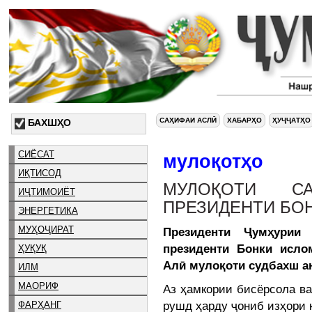
САҲИФАИ АСЛӢ
ХАБАРҲО
ҲУҶҶАТҲО
БАХШҲО
СИЁСАТ
мулоқотҳо
ИҚТИСОД
МУЛОҚОТИ С
ИҶТИМОИЁТ
ПРЕЗИДЕНТИ БО
ЭНЕРГЕТИКА
МУҲОҶИРАТ
Президенти Ҷумҳурии
президенти Бонки исл
ҲУҚУҚ
Алӣ мулоқоти судбахш а
ИЛМ
МАОРИФ
Аз ҳамкории бисёрсола в
рушд ҳарду ҷониб изҳори 
ФАРҲАНГ