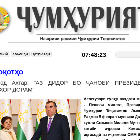
07:48:24
АСЛӢ
ХАБАРҲО
ҲУҶҶАТҲО
оқотҳо
од Ахтар: "АЗ ДИДОР БО ҶАНОБИ ПРЕЗИД
ХОР ДОРАМ"
Асосгузори сулҳу ваҳдати 
- Пешвои миллат, Презид
Ҷумҳурии Тоҷикистон Эмо
Раҳмон 5 феврал муовини Д
кулли Созмони Милали Мутт
котиби иҷроияи Комис
иқтисодӣ ва иҷтимоии СММ 