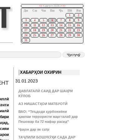
<<
<
август 2026
>
>>
Дш
Сш
Чш
Пш
Ҷъ
Шб
Яш
1
2
3
4
5
6
7
8
9
10
11
12
13
14
15
16
17
18
19
20
21
22
23
24
25
26
27
28
29
30
31
ХАБАРҲОИ ОХИРИН
31.01.2023
ЕНТ
ДАВЛАТАЛӢ САИД ДАР ШАҲРИ
КӮЛОБ
миллӣ
АЗ НИШАСТҲОИ МАТБУОТӢ
енти
малӣ
ВАО: “Теъдоди қурбониёни
абири
ҳамлаи террористи маргталаб дар
Пешовар ба 72 нафар расид”
аҳид,
сияи
Ҷаҳон дар як сатр
барои
ТАҶЛИЛИ БОШУКӮҲИ САДА ДАР