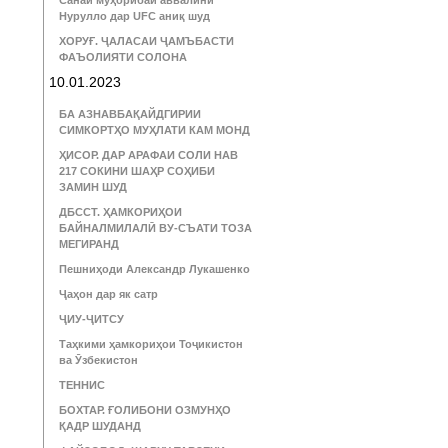
Санаи муҳорибаи аввалини
Нурулло дар UFC аниқ шуд
ХОРУҒ. ҶАЛАСАИ ҶАМЪБАСТИ
ФАЪОЛИЯТИ СОЛОНА
10.01.2023
БА АЗНАВБАҚАЙДГИРИИ
СИМКОРТҲО МУҲЛАТИ КАМ МОНД
ҲИСОР. ДАР АРАФАИ СОЛИ НАВ
217 СОКИНИ ШАҲР СОҲИБИ
ЗАМИН ШУД
ДБССТ. ҲАМКОРИҲОИ
БАЙНАЛМИЛАЛӢ ВУ-СЪАТИ ТОЗА
МЕГИРАНД
Пешниҳоди Александр Лукашенко
Ҷаҳон дар як сатр
ҶИУ-ҶИТСУ
Таҳкими ҳамкориҳои Тоҷикистон
ва Ӯзбекистон
ТЕННИС
БОХТАР. ҒОЛИБОНИ ОЗМУНҲО
ҚАДР ШУДАНД