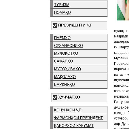
ТУРИЗМ
НОМАҲО
ПРЕЗИДЕНТИ ҶТ
мулоқот
мавриди
ПАЁМҲО
дахлдор
СУХАНРОНИҲО
кишварҳ
кардааст
МУЛОҚОТҲО
Муовини
САФАРҲО
Президен
МУСОҲИБАҲО
ибрози н
ва аз ч
МАҚОЛАҲО
иқтисод
БАРҚИЯҲО
намоянда
василаҳ
меҳварии
ҲУҶҶАТҲО
Ба гуфт
душанбе
ҚОНУНҲОИ ҶТ
солҳои 
ФАРМОНҲОИ ПРЕЗИДЕНТ
устувор
дар Душ
ҚАРОРҲОИ ҲУКУМАТ