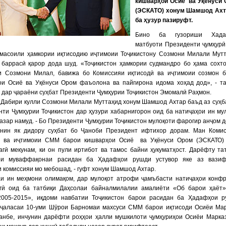
кишварҳои Осиё ва Уқёнуси
(ЭСКАТО) хонум Шамшод Ахт
ба ҳузур пазируфт.
Бино ба гузориши Хада
матбуоти Президенти ҷумҳурӣ
 масоили ҳамкории иқтисодию иҷтимоии Тоҷикистону Созмони Милали Мут
 баррасӣ қарор дода шуд. «Тоҷикистон ҳамкории судмандро бо ҳама сохт
и Созмони Милал, бавижа бо Комиссияи иқтисодӣ ва иҷтимоии созмон 
ои Осиё ва Уқёнуси Ором фаъолона ва пайгирона идома хоҳад дод», - т
 дар ҷараёни суҳбат Президенти Ҷумҳурии Тоҷикистон Эмомалӣ Раҳмон.
 Дабири кулли Созмони Милали Муттаҳид хонум Шамшод Ахтар баъд аз суҳб
ти Ҷумҳурии Тоҷикистон дар ҳузури хабарнигорон оид ба натиҷаҳои ин му
азар намуд. - Бо Президенти Ҷумҳурии Тоҷикистон мулоқоти фарогир анҷом 
унин як дидору суҳбат бо Ҷаноби Президент ифтихор дорам. Ман Коми
ӣ ва иҷтимоии СММ барои кишварҳои Осиё ва Уқёнуси Ором (ЭСКАТО) 
гӣ мекунам, ки он пули иртибот ва тамос байни ҳукуматҳост. Дарёфту та
ои муваффақонаи расидан ба Ҳадафҳои рушди устувор яке аз вазиф
 комиссияи мо мебошад, - гуфт хонум Шамшод Ахтар.
аи ин меҳмони олимақом, дар мулоқот атрофи ҷамъбасти натиҷаҳои конф
гӣ оид ба татбиқи Даҳсолаи байналмилалии амалиёти «Об барои ҳаёт
2005-2015», иқдоми навбатии Тоҷикистон барои расидан ба Ҳадафҳои 
, ҷаласаи 10-уми Шӯрои Барномаи махсуси СММ барои иқтисоди Осиёи Ма
анбе, инчунин дарёфти роҳҳои ҳалли мушкилоти ҷумҳуриҳои Осиёи Марка