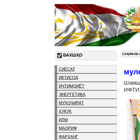
САҲИФАИ 
БАХШҲО
СИЁСАТ
мул
ИҚТИСОД
Шамш
ИҶТИМОИЁТ
ИФТИ
ЭНЕРГЕТИКА
МУҲОҶИРАТ
ҲУҚУҚ
ИЛМ
МАОРИФ
ФАРҲАНГ