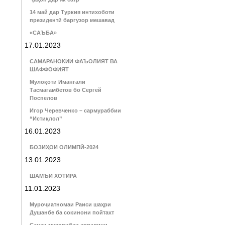
14 май дар Туркия интихоботи
президентӣ баргузор мешавад
«САЪБА»
17.01.2023
САМАРАНОКИИ ФАЪОЛИЯТ ВА
ШАФФОФИЯТ
Мулоқоти Имангали
Тасмагамбетов бо Сергей
Поспелов
Игор Черевченко – сармураббии
“Истиқлол”
16.01.2023
БОЗИҲОИ ОЛИМПӢ-2024
13.01.2023
ШАМЪИ ХОТИРА
11.01.2023
Муроҷиатномаи Раиси шаҳри
Душанбе ба сокинони пойтахт