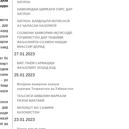
 Ором
ХАТЛОН
арро
НАМОЯНДАИ ШИРКАТИ CNPC ДАР
ХАТЛОН
моти
ХАТЛОН. БАРДОШТИ ИХТИСОСӢ
, дар
АЗ ҶАЛАСАИ НАЗОРАТӢ
таҳид
СОЗМОНИ ҲАМКОРИИ ИҚТИСОДӢ.
орҳои
ТОҶИКИСТОН ДАР ТАҲКИМИ
барои
ФАЪОЛИЯТИ СОЗМОН НАҚШИ
МУАССИР ДОРАД
аъкид
27.01.2023
ат бо
БМТ. ПАЁМ САРМАШҚИ
лоқот
ФАЪОЛИЯТ ХОҲАД БУД
додем
ссияи
25.01.2023
- ро
Вохӯрии вазирони корҳои
тбиқи
хориҷии Тоҷикистон ва Ӯзбекистон
аҳои
ТАЪСИСИ АВВАЛИН МАРКАЗИ
ҒИЗОИ МАКТАБӢ
ронси
» дар
МУЛОҚОТ БО САФИРИ
ҚАЗОҚИСТОН
рушди
рказӣ
23.01.2023
зӣ ва
Ҷаҳон дар як сатр