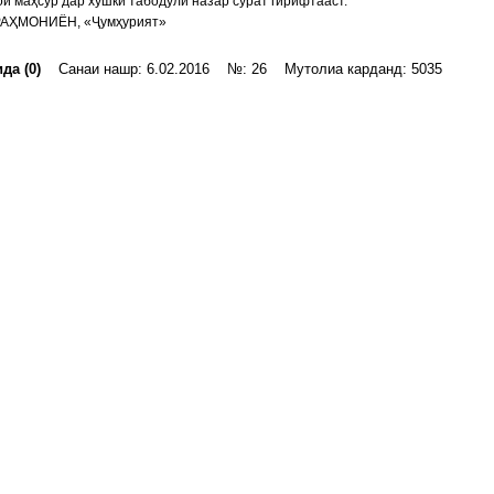
и маҳсур дар хушкӣ табодули назар сурат гирифтааст.
РАҲМОНИЁН, «Ҷумҳурият»
да (0)
Санаи нашр: 6.02.2016 №: 26 Мутолиа карданд: 5035