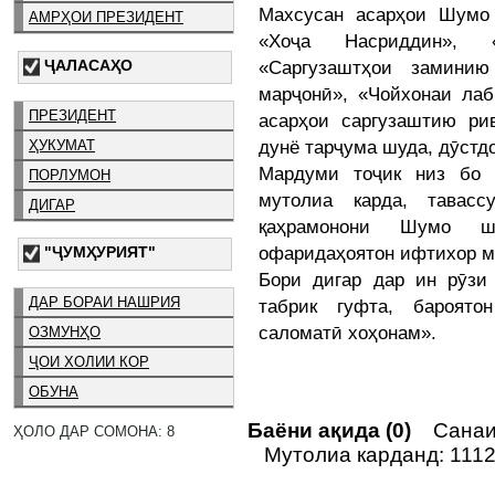
Махсусан асарҳои Шумо
АМРҲОИ ПРЕЗИДЕНТ
«Хоҷа Насриддин», 
ҶАЛАСАҲО
«Саргузаштҳои замини
марҷонӣ», «Чойхонаи лаб
ПРЕЗИДЕНТ
асарҳои саргузаштию ри
дунё тарҷума шуда, дӯстд
ҲУКУМАТ
Мардуми тоҷик низ бо 
ПОРЛУМОН
мутолиа карда, тавас
ДИГАР
қаҳрамонони Шумо ш
офаридаҳоятон ифтихор м
"ҶУМҲУРИЯТ"
Бори дигар дар ин рӯзи
ДАР БОРАИ НАШРИЯ
табрик гуфта, бароят
саломатӣ хоҳонам».
ОЗМУНҲО
ҶОИ ХОЛИИ КОР
ОБУНА
Баёни ақида (0)
Санаи 
ҲОЛО ДАР СОМОНА: 8
Мутолиа карданд: 111