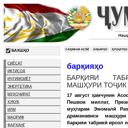
САҲИФАИ АСЛӢ
ХАБАРҲО
ҲУҶҶАТҲО
БАХШҲО
СИЁСАТ
барқияҳо
ИҚТИСОД
БАРҚИЯИ ТА
ИҶТИМОИЁТ
МАШҲУРИ ТОҶИК
ЭНЕРГЕТИКА
МУҲОҶИРАТ
17 август ҳамчунин Асо
Пешвои миллат, Прези
ҲУҚУҚ
муҳтарам Эмомалӣ Раҳ
ИЛМ
драманависи машҳур
МАОРИФ
барқияи табрикӣ ирсол н
ФАРҲАНГ