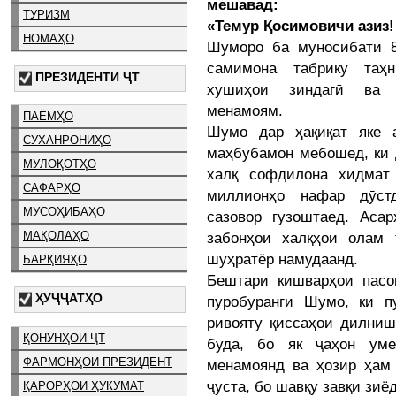
мешавад:
ТУРИЗМ
«Темур Қосимовичи азиз!
НОМАҲО
Шуморо ба муносибати 8
самимона табрику таҳ
ПРЕЗИДЕНТИ ҶТ
хушиҳои зиндагӣ ва 
менамоям.
ПАЁМҲО
Шумо дар ҳақиқат яке 
СУХАНРОНИҲО
маҳбубамон мебошед, ки 
МУЛОҚОТҲО
халқ софдилона хидмат
САФАРҲО
миллионҳо нафар дӯст
МУСОҲИБАҲО
сазовор гузоштаед. Ас
забонҳои халқҳои олам 
МАҚОЛАҲО
шуҳратёр намудаанд.
БАРҚИЯҲО
Бештари кишварҳои пасо
ҲУҶҶАТҲО
пуробуранги Шумо, ки п
ривояту қиссаҳои дилни
ҚОНУНҲОИ ҶТ
буда, бо як ҷаҳон уме
ФАРМОНҲОИ ПРЕЗИДЕНТ
менамоянд ва ҳозир ҳам
ҷуста, бо шавқу завқи зиё
ҚАРОРҲОИ ҲУКУМАТ