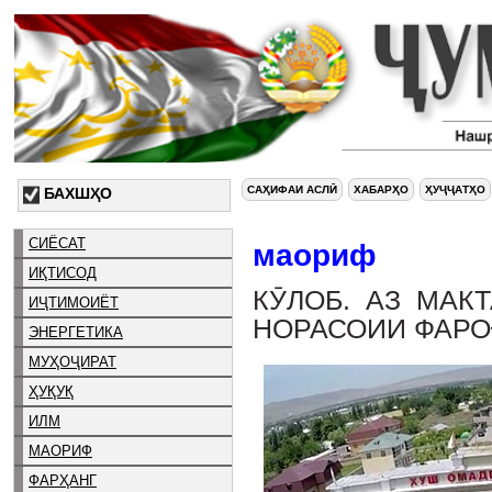
САҲИФАИ АСЛӢ
ХАБАРҲО
ҲУҶҶАТҲО
БАХШҲО
СИЁСАТ
маориф
ИҚТИСОД
КӮЛОБ. АЗ МАК
ИҶТИМОИЁТ
НОРАСОИИ ФАРО
ЭНЕРГЕТИКА
МУҲОҶИРАТ
ҲУҚУҚ
ИЛМ
МАОРИФ
ФАРҲАНГ