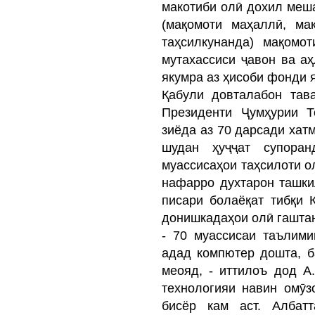
макотиби олӣ дохил меш
(мақомоти маҳаллӣ, ма
таҳсилкунанда) мақомо
мутахассиси ҷавон ва а
якумра аз ҳисоби фонди 
Қабули довталабон тав
Президенти Ҷумҳурии Т
зиёда аз 70 дарсади хат
шудан ҳуҷҷат супора
муассисаҳои таҳсилоти о
нафарро духтарон ташки
писари болаёқат тибқи 
донишкадаҳои олӣ гашта
- 70 муассисаи таълим
адад компютер дошта, б
меояд, - иттилоъ дод А
технологияи навин омӯ
бисёр кам аст. Албатт