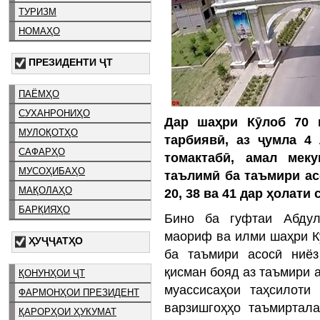
ТУРИЗМ
НОМАҲО
ПРЕЗИДЕНТИ ҶТ
ПАЁМҲО
СУХАНРОНИҲО
Дар шаҳри Кӯлоб 70 
МУЛОҚОТҲО
тарбиявӣ, аз ҷумла 4 
САФАРҲО
томактабӣ, амал мек
МУСОҲИБАҲО
таълимӣ ба таъмири а
МАҚОЛАҲО
20, 38 ва 41 дар ҳолати
БАРҚИЯҲО
Бино ба гуфтаи Абдул
маориф ва илми шаҳри Кӯ
ҲУҶҶАТҲО
ба таъмири асосӣ ниёз
қисман бояд аз таъмири 
ҚОНУНҲОИ ҶТ
муассисаҳои таҳсилот
ФАРМОНҲОИ ПРЕЗИДЕНТ
варзишгоҳҳо таъмиртал
ҚАРОРҲОИ ҲУКУМАТ