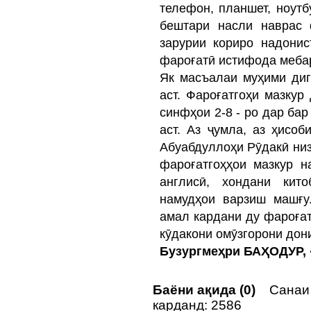
телефон, планшет, ноутб
бештари насли наврас 
зарурии кориро надонис
фароғатӣ истифода мебар
Як масъалаи муҳими ди
аст. Фароғатгоҳи мазку
синфҳои 2-8 - ро дар бар
аст. Аз ҷумла, аз ҳисо
Абуабдуллоҳи Рӯдакӣ низ
фароғатгоҳҳои мазкур н
англисӣ, хондани кит
намудҳои варзиш машғу
амал кардани ду фароғат
кӯдакони омӯзгорони дон
Бузургмеҳри БАҲОДУР,
Баёни ақида (0)
Санаи н
карданд: 2586