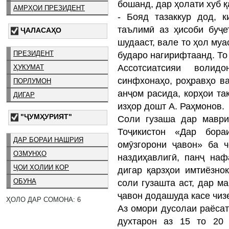
бошанд, дар ҳолати хуб 
АМРҲОИ ПРЕЗИДЕНТ
- Бояд тазаккур дод, 
таълимӣ аз ҳисоби буҷе
ҶАЛАСАҲО
шудааст, вале то ҳол му
ПРЕЗИДЕНТ
бударо нагирифтаанд. То
Ассотсиатсияи волид
ҲУКУМАТ
синфхонаҳо, роҳравҳо в
ПОРЛУМОН
анҷом расида, корҳои та
ДИГАР
изҳор дошт А. Раҳмонов
"ҶУМҲУРИЯТ"
Соли гузаша дар маври
Тоҷикистон «Дар бора
ДАР БОРАИ НАШРИЯ
омӯзгорони ҷавон» ба 
ОЗМУНҲО
наздиҳавлигӣ, панҷ на
ҶОИ ХОЛИИ КОР
дигар қарзҳои имтиёзно
ОБУНА
соли гузашта аст, дар м
ҷавон додашуда касе чиз
ҲОЛО ДАР СОМОНА: 6
Аз омори дусолаи раёсат
духтарон аз 15 то 20 