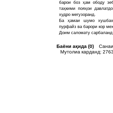
барои боз ҳам ободу зе
таҳкими пояҳои давлатд
худро мегузоранд.
Ба ҳамаи шумо хушбахт
пурфайз ва барори кор ме
Доим саломату сарбаланд
Баёни ақида (0)
Санаи 
Мутолиа карданд: 276