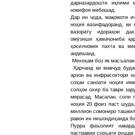
дарназардошти иқлими 
нокифоя мебошад.
Дар ин ҷода, мақомоти и
ноҳия вазифадоранд, ки 
вазорату идораҳои да
омӯзиши ҳамаҷониба қа
ҳосилнокии пахта ва ме
андешанд.
Мехоҳам боз як масъалаи
Ҳарчанд ки мавҷуд буда
арзон ва инфрасохтори н
соҳаи саноати ноҳия имк
солҳои охир ба таври за
мерасад. Масалан, соли 
ноҳия 20 фоиз паст шуда
миллион сомониро ташкил
равон ин нишондиҳанда бо
Пурра фаъолият накард
пастравии суръати рушди 