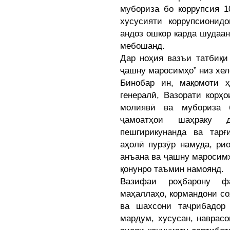
мубориза бо коррупсия 1
хусусияти коррупсионидо
андоз ошкор карда шудаан
мебошанд.
Дар ноҳия вазъи татбиқи
ҷашну маросимҳо” низ хе
Бинобар ин, мақомоти ҳ
генералӣ, Вазорати корҳ
молиявӣ ва мубориза б
ҷамоатҳои шаҳраку д
пешгирикунанда ва тар
аҳолӣ пурзӯр намуда, ри
анъана ва ҷашну маросимҳ
қонунро таъмин намоянд.
Вазифаи роҳбарону ф
маҳаллаҳо, кормандони со
ва шахсони таҷрибадор
мардум, хусусан, наврасо