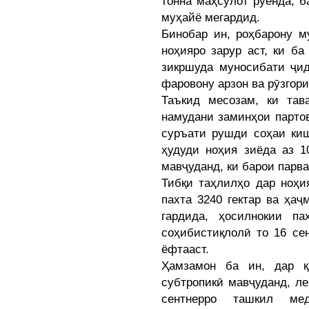
тонна маҳсулот рӯёнда, б
муҳайё мегардид.
Бинобар ин, роҳбарону м
ноҳияро зарур аст, ки б
зикршуда муносибати ҷид
фаровону арзон ва рӯзгор
Таъкид месозам, ки тав
намудани заминҳои парто
суръати рушди соҳаи киш
ҳудуди ноҳия зиёда аз 1
мавҷуданд, ки барои парв
Тибқи таҳлилҳо дар ноҳи
пахта 3240 гектар ва ҳаҷ
гардида, ҳосилнокии п
соҳибистиқлолӣ то 16 се
ёфтааст.
Ҳамзамон ба ин, дар қ
субтропикӣ мавҷуданд, ле
сентнерро ташкил ме