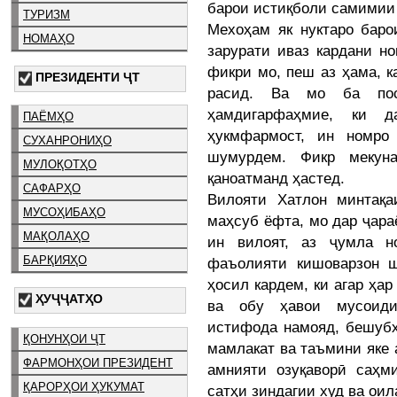
барои истиқболи самимии 
ТУРИЗМ
Мехоҳам як нуктаро баро
НОМАҲО
зарурати иваз кардани н
фикри мо, пеш аз ҳама, к
ПРЕЗИДЕНТИ ҶТ
расид. Ва мо ба пос
ҳамдигарфаҳмие, ки 
ПАЁМҲО
ҳукмфармост, ин номро
СУХАНРОНИҲО
шумурдем. Фикр мекун
МУЛОҚОТҲО
қаноатманд ҳастед.
САФАРҲО
Вилояти Хатлон минтақа
МУСОҲИБАҲО
маҳсуб ёфта, мо дар ҷара
МАҚОЛАҲО
ин вилоят, аз ҷумла н
БАРҚИЯҲО
фаъолияти кишоварзон 
ҳосил кардем, ки агар ҳар
ҲУҶҶАТҲО
ва обу ҳавои мусоиди
истифода намояд, бешубҳ
ҚОНУНҲОИ ҶТ
мамлакат ва таъмини яке 
ФАРМОНҲОИ ПРЕЗИДЕНТ
амнияти озуқаворӣ саҳм
ҚАРОРҲОИ ҲУКУМАТ
сатҳи зиндагии худ ва ои