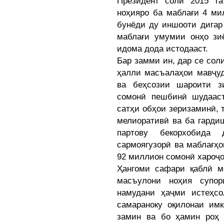
Президент соли 2015 та
ноҳияро ба маблағи 4 ми
бунёди ду иншооти дигар 
маблағи умумии онҳо зи
идома дода истодааст.
Бар замми ин, дар се сол
ҳалли масъалаҳои мавҷуд
ва беҳсозии шароити з
сомонӣ пешбинӣ шудааст
сатҳи обҳои зеризаминӣ, 
мелиоративӣ ва ба гарди
партову бекорхобида
сармоягузорӣ ва маблағҳ
92 миллион сомонӣ хароҷо
Ҳангоми сафари қаблӣ м
масъулони ноҳия супо
намудани ҳаҷми истеҳс
самараноку оқилонаи имк
замин ва бо ҳамин роҳ