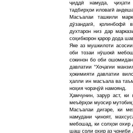
ҷиддӣ намуда, ҷиҳати 
тадбирҳои иловагӣ андеш
Масъалаи ташкили марк
дӯзандагӣ, қолинбофӣ 
духтарон низ дар марказ
соҳибкорон қарор дода ша
Яке аз мушкилоти асосии
оби тозаи нӯшокӣ мебош
сокинон бо оби ошомидан
давлатии “Хоҷагии манзи
ҳокимияти давлатии вило
ҳалли ин масъала ва таъ
ноҳия чораҷӯӣ намоянд.
Ҳамчунин, зарур аст, ки
меъёрҳои муосир мутобиқ
Масъалаи дигаре, ки ме
намудани ҷиноят, махсус
мебошад, ки солҳои охир 
шаш соли охир аз ҷониби 