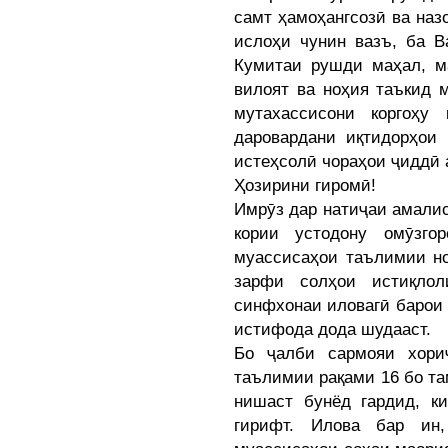
самт ҳамоҳангсозӣ ва наз
ислоҳи чунин вазъ, ба В
Кумитаи рушди маҳал, м
вилоят ва ноҳия таъкид 
мутахассисони коргоҳу
даровардани иқтидорҳои 
истеҳсолӣ чораҳои ҷиддӣ
Ҳозирини гиромӣ!
Имрӯз дар натиҷаи амали
кории устодону омӯзго
муассисаҳои таълимии но
зарфи солҳои истиқло
синфхонаи иловагӣ барои 
истифода дода шудааст.
Бо ҷалби сармояи хори
таълимии рақами 16 бо т
нишаст бунёд гардид, к
гирифт. Илова бар ин