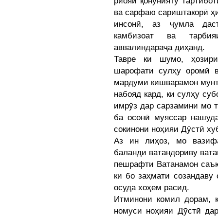
риояи қонунияту тартибот
ва сарфаю сариштакорӣ ҳи
инсонӣ, аз ҷумла дас
камбизоат ва тарбия
аввалиндараҷа диҳанд.
Тавре ки шумо, ҳозири
шарофати сулҳу оромӣ в
мардуми кишварамон мунт
набояд кард, ки сулҳу су
имрӯз дар сарзамини мо т
ба осонӣ муяссар нашуда
сокинони ноҳияи Дӯстӣ ху
Аз ин лиҳоз, мо вазиф
баланди ватандориву вата
пешрафти Ватанамон саъю
ки бо заҳмати созандаву 
осуда хоҳем расид.
Итминони комил дорам, 
номуси ноҳияи Дӯстӣ дар