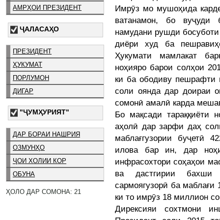
Имрӯз мо мушоҳида карде
АМРҲОИ ПРЕЗИДЕНТ
ватанамон, бо вуҷуди 
ҶАЛАСАҲО
намудани рушди босуботи
диёри худ ба пешравиҳ
ПРЕЗИДЕНТ
Ҳукумати мамлакат бар
ҲУКУМАТ
ноҳияро барои солҳои 201
ПОРЛУМОН
ки ба ободиву пешрафти 
соли оянда дар доираи о
ДИГАР
сомонӣ амалӣ карда меша
"ҶУМҲУРИЯТ"
Бо мақсади тараққиёти 
аҳолӣ дар зарфи даҳ сол
ДАР БОРАИ НАШРИЯ
маблағгузории буҷетӣ 4
ОЗМУНҲО
илова бар ин, дар ноҳ
инфрасохтори соҳаҳои ма
ҶОИ ХОЛИИ КОР
ва дастгирии бахши 
ОБУНА
сармоягузорӣ ба маблағи
ҲОЛО ДАР СОМОНА: 21
ки то имрӯз 18 миллион со
Дирексияи сохтмони ин