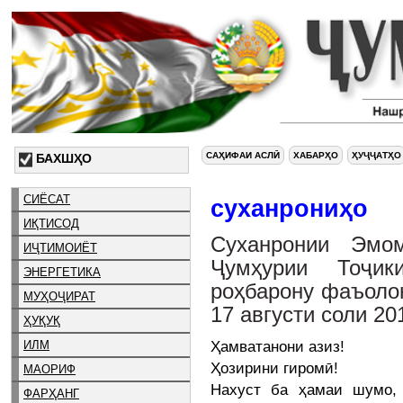
САҲИФАИ АСЛӢ
ХАБАРҲО
ҲУҶҶАТҲО
БАХШҲО
СИЁСАТ
суханрониҳо
ИҚТИСОД
Суханронии Эмо
ИҶТИМОИЁТ
Ҷумҳурии Тоҷик
ЭНЕРГЕТИКА
роҳбарону фаъолон
МУҲОҶИРАТ
17 августи соли 20
ҲУҚУҚ
Ҳамватанони азиз!
ИЛМ
Ҳозирини гиромӣ!
МАОРИФ
Нахуст ба ҳамаи шумо, 
ФАРҲАНГ