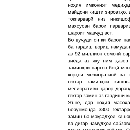
ноҳия имконият медиҳа
майдони кишти зироатҳо, а
токпарварӣ низ инкишо
махсусан барои парвари
шароит мавҷуд аст.
Бо вуҷуди он ки барои па
ба гардиш ворид намудан
аз 92 миллион сомонӣ са
зиёда аз яку ним ҳазор
заминҳои партов боқӣ мон
корҳои мелиоративӣ ва т
гектар заминҳои кишов
мелиоративӣ қарор доран
гектар замин аз гардиши 
Яъне, дар ноҳия масоҳ
берунмонда 3300 гектар
замин ба мақсадҳои кишо
ва дигар намудҳои сабзав