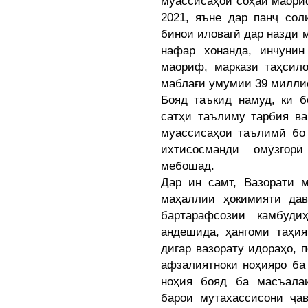
муассисаҳои соҳаи маори
2021, яъне дар панҷ сол
бинои иловагӣ дар назди 
нафар хонанда, инчуни
маориф, маркази таҳсил
маблағи умумии 39 милли
Бояд таъкид намуд, ки б
сатҳи таълиму тарбия ва
муассисаҳои таълимӣ бо
ихтисосманди омӯзгор
мебошад.
Дар ин самт, Вазорати 
маҳаллии ҳокимияти дав
бартарафсозии камбуди
андешида, ҳангоми таҳия
дигар вазорату идораҳо, 
афзалиятноки ноҳияро ба 
ноҳия бояд ба масъалаи
барои мутахассисони ҷав