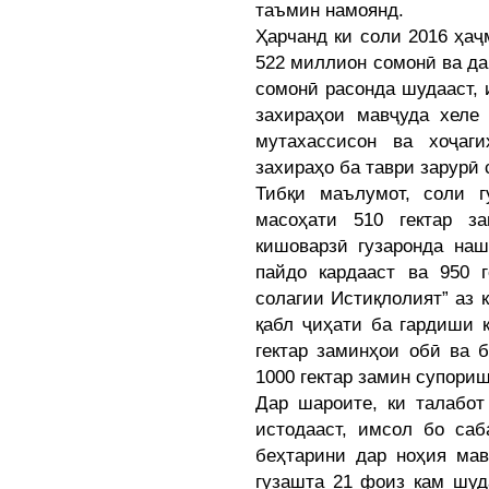
таъмин намоянд.
Ҳарчанд ки соли 2016 ҳа
522 миллион сомонӣ ва д
сомонӣ расонда шудааст,
захираҳои мавҷуда хеле 
мутахассисон ва хоҷаг
захираҳо ба таври зарурӣ
Тибқи маълумот, соли 
масоҳати 510 гектар з
кишоварзӣ гузаронда наш
пайдо кардааст ва 950 г
солагии Истиқлолият” аз 
қабл ҷиҳати ба гардиши 
гектар заминҳои обӣ ва 
1000 гектар замин супори
Дар шароите, ки талабот
истодааст, имсол бо са
беҳтарини дар ноҳия мав
гузашта 21 фоиз кам шуд