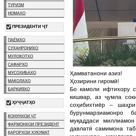
ТУРИЗМ
НОМАҲО
ПРЕЗИДЕНТИ ҶТ
ПАЁМҲО
СУХАНРОНИҲО
МУЛОҚОТҲО
САФАРҲО
Ҳамватанони азиз!
МУСОҲИБАҲО
Ҳозирини гиромӣ!
МАҚОЛАҲО
Бо камоли ифтихору 
БАРҚИЯҲО
кишвар, аз ҷумла сок
ҲУҶҶАТҲО
соҳибихтиёр – шаҳри
бурунмарзиамонро 
ҚОНУНҲОИ ҶТ
муқаддаси миллиамон
ФАРМОНҲОИ ПРЕЗИДЕНТ
давлатӣ самимона таб
ҚАРОРҲОИ ҲУКУМАТ