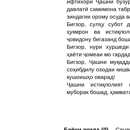
ифтихори Ҷашни бузур
давлатӣ самимона табр
зиндагии орому осуда 
Бигзор, сулҳу субот 
ҳукмрон ва истиқлол
ҷовидону бегазанд бош
Бигзор, нури хуршеди
ҳаёти ҷомеаи мо гардад
Бигзор, Ҷашни муқадд
соҳибдилу озодаи кишв
кушоишҳо оварад!
Ҷашни истиқлолият в
муборак бошад, ҳамват
Баёни ақида (0)
Санаи 