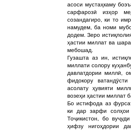
асоси мустаҳкаму боэъ
сарфарозӣ изҳор ме
созандагиро, ки то им
намудем, ба номи мубо
додем. Зеро истиқлоли
ҳастии миллат ва шара
мебошад.
Гузашта аз ин, истиқ
миллати солору куҳанб
давлатдории миллӣ, о
фидокору ватандӯсти
асолату ҳувияти мил
возеҳи ҳастии миллат 
Бо истифода аз фурсат
ки дар зарфи солҳои
Тоҷикистон, бо вуҷуд
ҳифзу нигоҳдории да