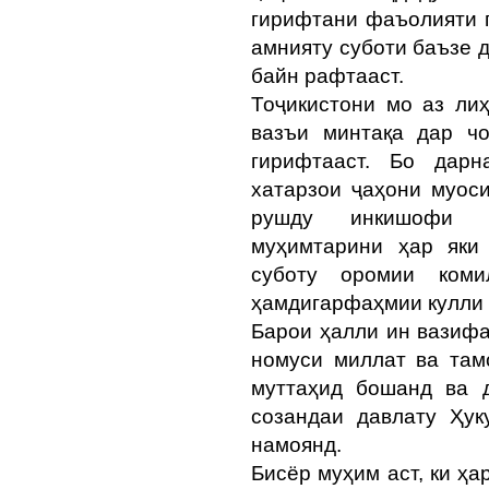
гирифтани фаъолияти г
амнияту суботи баъзе д
байн рафтааст.
Тоҷикистони мо аз ли
вазъи минтақа дар ч
гирифтааст. Бо дарн
хатарзои ҷаҳони муос
рушду инкишофи д
муҳимтарини ҳар яки
суботу оромии коми
ҳамдигарфаҳмии кулли 
Барои ҳалли ин вазифа
номуси миллат ва там
муттаҳид бошанд ва д
созандаи давлату Ҳу
намоянд.
Бисёр муҳим аст, ки ҳа