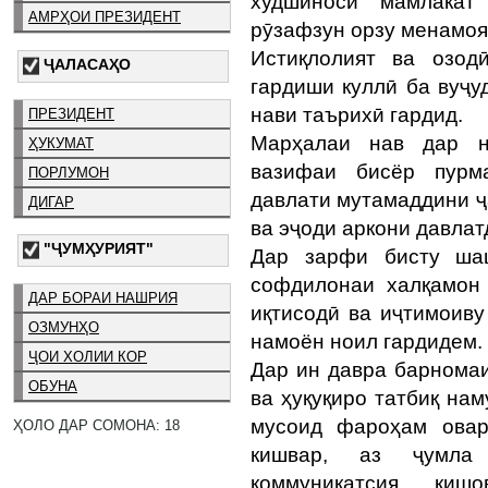
худшиноси мамлакат
АМРҲОИ ПРЕЗИДЕНТ
рӯзафзун орзу менамоя
Истиқлолият ва озод
ҶАЛАСАҲО
гардиши куллӣ ба вуҷу
нави таърихӣ гардид.
ПРЕЗИДЕНТ
Марҳалаи нав дар н
ҲУКУМАТ
вазифаи бисёр пурма
ПОРЛУМОН
давлати мутамаддини ҷ
ДИГАР
ва эҷоди аркони давлат
"ҶУМҲУРИЯТ"
Дар зарфи бисту ша
софдилонаи халқамон
ДАР БОРАИ НАШРИЯ
иқтисодӣ ва иҷтимоиву
ОЗМУНҲО
намоён ноил гардидем.
ҶОИ ХОЛИИ КОР
Дар ин давра барномаи
ОБУНА
ва ҳуқуқиро татбиқ на
мусоид фароҳам овар
ҲОЛО ДАР СОМОНА: 18
кишвар, аз ҷумла 
коммуникатсия, ки