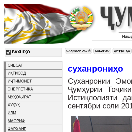
САҲИФАИ АСЛӢ
ХАБАРҲО
ҲУҶҶАТҲО
БАХШҲО
СИЁСАТ
суханрониҳо
ИҚТИСОД
Суханронии Эмо
ИҶТИМОИЁТ
Ҷумҳурии Тоҷики
ЭНЕРГЕТИКА
Истиқлолияти да
МУҲОҶИРАТ
сентябри соли 20
ҲУҚУҚ
ИЛМ
МАОРИФ
ФАРҲАНГ