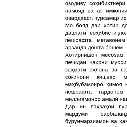
озодиву соҳибихтиёрӣ
намояд ва аз имкони
овардааст, пурсамар и
Мо бояд дар хотир д
давлати соҳибистиқло
пешрафта метавонем
арзанда дошта бошем.
Хотирнишон месозам,
печидаи ҷаҳони муоси
заҳмати аҳлона ва с
сокинони кишвар м
маҳбубамонро ҳимоя к
пешрафта гардонем
миллиамонро амалӣ на
Дар ин лаҳзаҳои пур
мардуми сарбалан
бурунмарзиамон ва ҳа