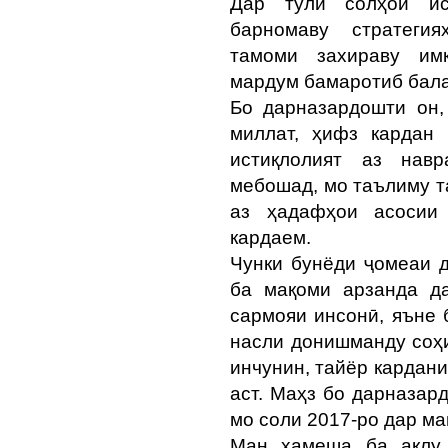
Дар тӯли солҳои ист
барномаву стратеги
тамоми захираву имк
мардум бамаротиб бала
Бо дарназардошти он,
миллат, ҳифз кардан
истиқлолият аз навр
мебошад, мо таълиму т
аз ҳадафҳои асосии 
кардаем.
Чунки бунёди ҷомеаи д
ба мақоми арзанда д
сармояи инсонӣ, яъне 
насли донишманду соҳи
инчунин, тайёр кардан
аст. Маҳз бо дарназар
мо соли 2017-ро дар м
Ман ҳамеша ба ақлу 