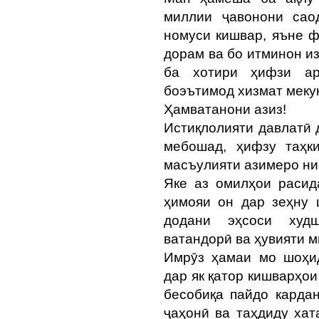
миллии ҷавонони сао
номуси кишвар, яъне ф
дорам ва бо итминон и
ба хотири ҳифзи ар
боэътимод хизмат меку
Ҳамватанони азиз!
Истиқлолияти давлатӣ 
мебошад, ҳифзу таҳк
масъулияти азимеро ни
Яке аз омилҳои расид
ҳимояи он дар зеҳну 
додани эҳсоси худши
ватандорӣ ва ҳувияти м
Имрӯз ҳамаи мо шоҳи
дар як қатор кишварҳои
бесобиқа пайдо карда
ҷаҳонӣ ва таҳдиду хат