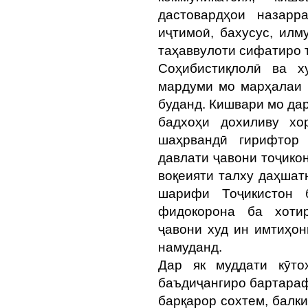
дастовардҳои назарр
иҷтимоӣ, бахусус, илм
таҳаввулоти сифатиро 
Соҳибистиқлолӣ ва х
мардуми мо марҳалаи 
буданд. Кишвари мо да
бадхоҳи дохиливу хо
шаҳрвандӣ гирифтор
давлати ҷавони тоҷико
воқеияти талху даҳшат
шарифи Тоҷикистон 
фидокорона ба хотир
ҷавони худ ин имтиҳон
намуданд.
Дар як муддати кӯто
баъдиҷангиро бартараф
барқарор сохтем, балк