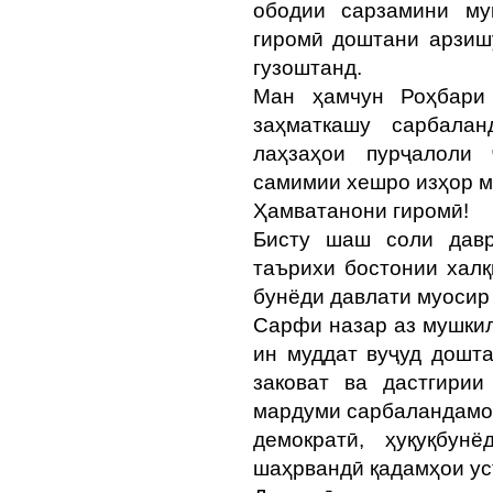
ободии сарзамини му
гиромӣ доштани арзиш
гузоштанд.
Ман ҳамчун Роҳбари
заҳматкашу сарбала
лаҳзаҳои пурҷалоли
самимии хешро изҳор 
Ҳамватанони гиромӣ!
Бисту шаш соли давр
таърихи бостонии халқ
бунёди давлати муосир
Сарфи назар аз мушкил
ин муддат вуҷуд дошта
заковат ва дастгири
мардуми сарбаландамон
демократӣ, ҳуқуқбун
шаҳрвандӣ қадамҳои ус