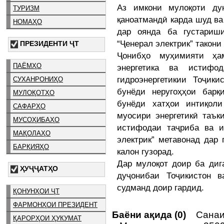
Аз имкони мулоқоти ду
ТУРИЗМ
қаноатмандӣ карда шуд ва
НОМАҲО
дар оянда ба густариш
“Ҷенерал электрик” такон
ПРЕЗИДЕНТИ ҶТ
Ҷонибҳо муҳимияти ҳа
ПАЁМҲО
энергетика ва истифод
гидроэнергетикии Тоҷик
СУХАНРОНИҲО
бунёди неругоҳҳои барқ
МУЛОҚОТҲО
бунёди хатҳои интиқол
САФАРҲО
муосири энергетикӣ таък
МУСОҲИБАҲО
истифодаи таҷриба ва и
МАҚОЛАҲО
электрик” метавонад дар
БАРҚИЯҲО
калон гузорад.
Дар мулоқот доир ба диг
ҲУҶҶАТҲО
дуҷонибаи Тоҷикистон 
судманд доир гардид.
ҚОНУНҲОИ ҶТ
ФАРМОНҲОИ ПРЕЗИДЕНТ
Баёни ақида (0)
Санаи 
ҚАРОРҲОИ ҲУКУМАТ