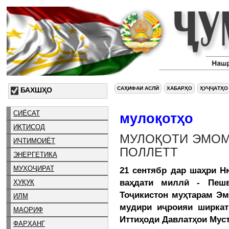
САҲИФАИ АСЛӢ
ХАБАРҲО
ҲУҶҶАТҲО
БАХШҲО
СИЁСАТ
мулоқотҳо
ИҚТИСОД
МУЛОҚОТИ ЭМОМ
ИҶТИМОИЁТ
ПОЛЛЕТТ
ЭНЕРГЕТИКА
МУҲОҶИРАТ
21 сентябр дар шаҳри Н
ваҳдати миллӣ - Пешв
ҲУҚУҚ
Тоҷикистон муҳтарам Эм
ИЛМ
мудири иҷроияи ширкат
МАОРИФ
Иттиҳоди Давлатҳои Муст
ФАРҲАНГ