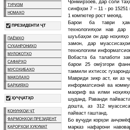
Ҷонмирзоев, дар соли таҳ
ТУРИЗМ
синфҳои 7 – 11 - ро 1525
НОМАҲО
1 компютер рост меояд.
Барои ба таври ҳам
ПРЕЗИДЕНТИ ҶТ
технологияҳои нав дар
шуъбаҳои он дар ноҳияҳо 
ПАЁМҲО
замон, дар муассисаҳо
СУХАНРОНИҲО
технологияи информатсио
МУЛОҚОТҲО
Вобаста ба талаботи з
САФАРҲО
барои 25 омӯзгори фанн
МУСОҲИБАҲО
такмили ихтисос гузаронд
Мавриди зикр аст, ки аз 
МАҚОЛАҲО
информатсионӣ ва комму
БАРҚИЯҲО
маориф ва илми ноҳияҳо
ҲУҶҶАТҲО
шуданд. Раванди пайваст
дошта, аз 312 муассис
ҚОНУНҲОИ ҶТ
пайваст гаштанд.
ФАРМОНҲОИ ПРЕЗИДЕНТ
Бо вуҷуди корҳои анҷомё
марказ нафарони навова
ҚАРОРҲОИ ҲУКУМАТ