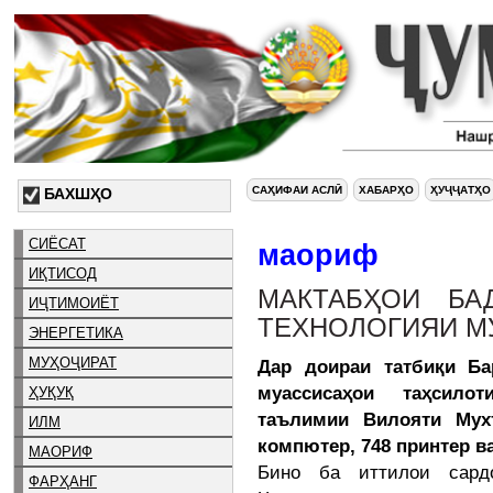
САҲИФАИ АСЛӢ
ХАБАРҲО
ҲУҶҶАТҲО
БАХШҲО
СИЁСАТ
маориф
ИҚТИСОД
МАКТАБҲОИ БА
ИҶТИМОИЁТ
ТЕХНОЛОГИЯИ М
ЭНЕРГЕТИКА
МУҲОҶИРАТ
Дар доираи татбиқи Ба
муассисаҳои таҳсило
ҲУҚУҚ
таълимии Вилояти Мух
ИЛМ
компютер, 748 принтер в
МАОРИФ
Бино ба иттилои сар
ФАРҲАНГ