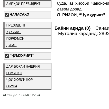
буда, аз ҳисоби ҷавонон
АМРҲОИ ПРЕЗИДЕНТ
давом дорад.
ҶАЛАСАҲО
Л. РИЗОӢ, “Ҷумҳурият”
ПРЕЗИДЕНТ
Баёни ақида (0)
Санаи 
ҲУКУМАТ
Мутолиа карданд: 289
ПОРЛУМОН
ДИГАР
"ҶУМҲУРИЯТ"
ДАР БОРАИ НАШРИЯ
ОЗМУНҲО
ҶОИ ХОЛИИ КОР
ОБУНА
ҲОЛО ДАР СОМОНА: 24