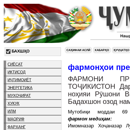
САҲИФАИ АСЛӢ
ХАБАРҲО
ҲУҶҶАТҲО
БАХШҲО
СИЁСАТ
фармонҳои пре
ИҚТИСОД
ФАРМОНИ ПР
ИҶТИМОИЁТ
ТОҶИКИСТОН Дар
ЭНЕРГЕТИКА
ноҳияи Рӯшони В
МУҲОҶИРАТ
Бадахшон озод нам
ҲУҚУҚ
Мутобиқи моддаи 69 Ко
ИЛМ
фармон медиҳам:
МАОРИФ
Имомназар Хоҷаназар Л
ФАРҲАНГ