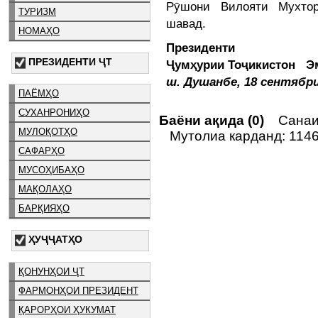
Рӯшони Вилояти Мухтор
ТУРИЗМ
шавад.
НОМАҲО
Президенти
ПРЕЗИДЕНТИ ҶТ
Ҷумҳурии Тоҷикистон 
ш. Душанбе, 18 сентябри
ПАЁМҲО
СУХАНРОНИҲО
Баёни ақида (0)
Санаи 
МУЛОҚОТҲО
Мутолиа карданд: 114
САФАРҲО
МУСОҲИБАҲО
МАҚОЛАҲО
БАРҚИЯҲО
ҲУҶҶАТҲО
ҚОНУНҲОИ ҶТ
ФАРМОНҲОИ ПРЕЗИДЕНТ
ҚАРОРҲОИ ҲУКУМАТ