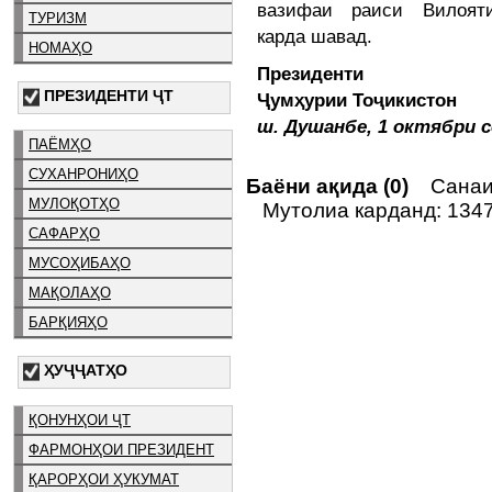
вазифаи раиси Вилояти
ТУРИЗМ
карда шавад.
НОМАҲО
Президенти
ПРЕЗИДЕНТИ ҶТ
Ҷумҳурии Тоҷики
ш. Душанбе, 1 октябри с
ПАЁМҲО
СУХАНРОНИҲО
Баёни ақида (0)
Санаи 
МУЛОҚОТҲО
Мутолиа карданд: 134
САФАРҲО
МУСОҲИБАҲО
МАҚОЛАҲО
БАРҚИЯҲО
ҲУҶҶАТҲО
ҚОНУНҲОИ ҶТ
ФАРМОНҲОИ ПРЕЗИДЕНТ
ҚАРОРҲОИ ҲУКУМАТ