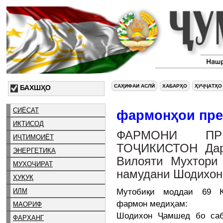
САҲИФАИ АСЛӢ
ХАБАРҲО
ҲУҶҶАТҲО
БАХШҲО
СИЁСАТ
фармонҳои пре
ИҚТИСОД
ФАРМОНИ ПР
ИҶТИМОИЁТ
ТОҶИКИСТОН Дар
ЭНЕРГЕТИКА
Вилояти Мухтори
МУҲОҶИРАТ
намудани Шодихон
ҲУҚУҚ
Мутобиқи моддаи 69 Ко
ИЛМ
фармон медиҳам:
МАОРИФ
Шодихон Ҷамшед бо саб
ФАРҲАНГ