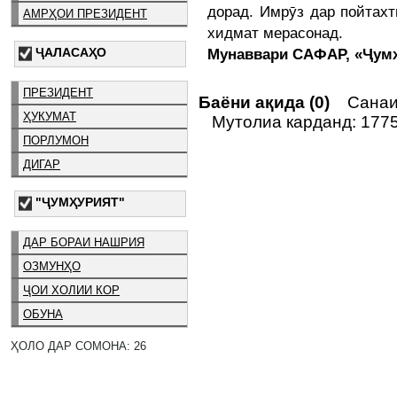
дорад. Имрӯз дар пойтахт
АМРҲОИ ПРЕЗИДЕНТ
хидмат мерасонад.
ҶАЛАСАҲО
Мунаввари САФАР, «Ҷум
ПРЕЗИДЕНТ
Баёни ақида (0)
Санаи 
ҲУКУМАТ
Мутолиа карданд: 177
ПОРЛУМОН
ДИГАР
"ҶУМҲУРИЯТ"
ДАР БОРАИ НАШРИЯ
ОЗМУНҲО
ҶОИ ХОЛИИ КОР
ОБУНА
ҲОЛО ДАР СОМОНА: 26