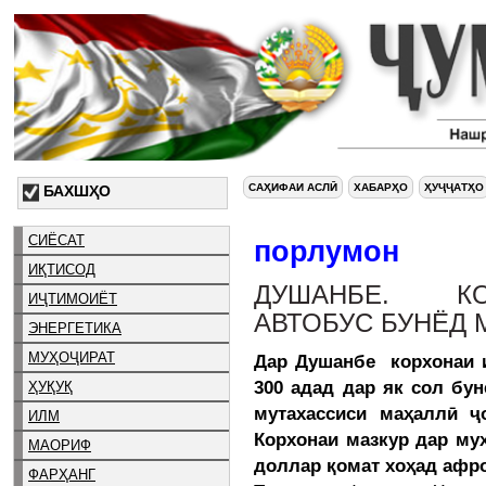
САҲИФАИ АСЛӢ
ХАБАРҲО
ҲУҶҶАТҲО
БАХШҲО
СИЁСАТ
порлумон
ИҚТИСОД
ДУШАНБЕ. К
ИҶТИМОИЁТ
АВТОБУС БУНЁД 
ЭНЕРГЕТИКА
МУҲОҶИРАТ
Дар Душанбе корхонаи и
300 адад дар як сол бун
ҲУҚУҚ
мутахассиси маҳаллӣ ҷ
ИЛМ
Корхонаи мазкур дар му
МАОРИФ
доллар қомат хоҳад афро
ФАРҲАНГ