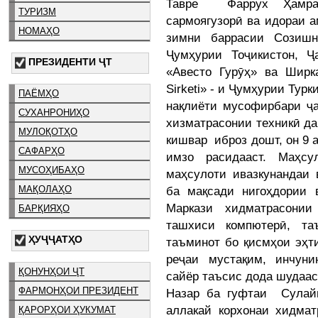
Тавре Фаррух Ҳамрал
ТУРИЗМ
сармоягузорӣ ва идораи 
НОМАҲО
зимни баррасии Созишн
Ҷумҳурии Тоҷикистон, 
ПРЕЗИДЕНТИ ҶТ
«Авесто Гурӯҳ» ва Ширка
Sirketi» - и Ҷумҳурии Тур
ПАЁМҲО
нақлиёти мусофирбари ҷ
СУХАНРОНИҲО
хизматрасонии техникӣ д
МУЛОҚОТҲО
кишвар иброз дошт, он 9 а
САФАРҲО
имзо расидааст. Маҳсу
МУСОҲИБАҲО
маҳсулоти ивазкунандаи 
ба мақсади нигоҳдории 
МАҚОЛАҲО
Маркази хидматрасонии
БАРҚИЯҲО
ташхиси компютерӣ, та
ҲУҶҶАТҲО
таъминот бо қисмҳои эҳт
реҷаи мустақим, инчуни
ҚОНУНҲОИ ҶТ
сайёр таъсис дода шудаас
ФАРМОНҲОИ ПРЕЗИДЕНТ
Назар ба гуфтаи Сулайм
аллакай корхонаи хидма
ҚАРОРҲОИ ҲУКУМАТ