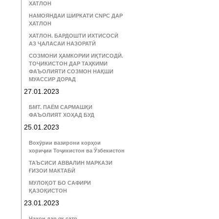
ХАТЛОН
НАМОЯНДАИ ШИРКАТИ CNPC ДАР
ХАТЛОН
ХАТЛОН. БАРДОШТИ ИХТИСОСӢ
АЗ ҶАЛАСАИ НАЗОРАТӢ
СОЗМОНИ ҲАМКОРИИ ИҚТИСОДӢ.
ТОҶИКИСТОН ДАР ТАҲКИМИ
ФАЪОЛИЯТИ СОЗМОН НАҚШИ
МУАССИР ДОРАД
27.01.2023
БМТ. ПАЁМ САРМАШҚИ
ФАЪОЛИЯТ ХОҲАД БУД
25.01.2023
Вохӯрии вазирони корҳои
хориҷии Тоҷикистон ва Ӯзбекистон
ТАЪСИСИ АВВАЛИН МАРКАЗИ
ҒИЗОИ МАКТАБӢ
МУЛОҚОТ БО САФИРИ
ҚАЗОҚИСТОН
23.01.2023
Ҷаҳон дар як сатр