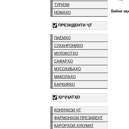
ТУРИЗМ
Баёни ақи
НОМАҲО
ПРЕЗИДЕНТИ ҶТ
ПАЁМҲО
СУХАНРОНИҲО
МУЛОҚОТҲО
САФАРҲО
МУСОҲИБАҲО
МАҚОЛАҲО
БАРҚИЯҲО
ҲУҶҶАТҲО
ҚОНУНҲОИ ҶТ
ФАРМОНҲОИ ПРЕЗИДЕНТ
ҚАРОРҲОИ ҲУКУМАТ