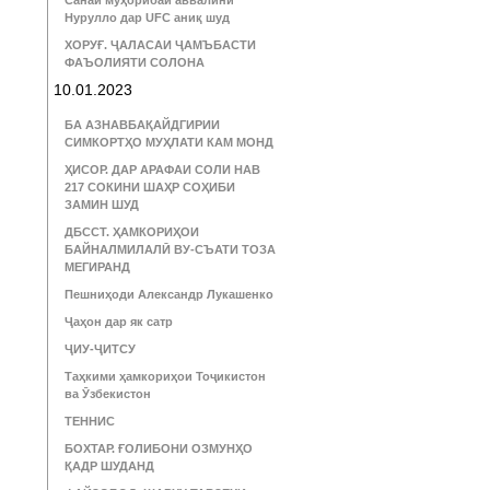
Санаи муҳорибаи аввалини
Нурулло дар UFC аниқ шуд
ХОРУҒ. ҶАЛАСАИ ҶАМЪБАСТИ
ФАЪОЛИЯТИ СОЛОНА
10.01.2023
БА АЗНАВБАҚАЙДГИРИИ
СИМКОРТҲО МУҲЛАТИ КАМ МОНД
ҲИСОР. ДАР АРАФАИ СОЛИ НАВ
217 СОКИНИ ШАҲР СОҲИБИ
ЗАМИН ШУД
ДБССТ. ҲАМКОРИҲОИ
БАЙНАЛМИЛАЛӢ ВУ-СЪАТИ ТОЗА
МЕГИРАНД
Пешниҳоди Александр Лукашенко
Ҷаҳон дар як сатр
ҶИУ-ҶИТСУ
Таҳкими ҳамкориҳои Тоҷикистон
ва Ӯзбекистон
ТЕННИС
БОХТАР. ҒОЛИБОНИ ОЗМУНҲО
ҚАДР ШУДАНД