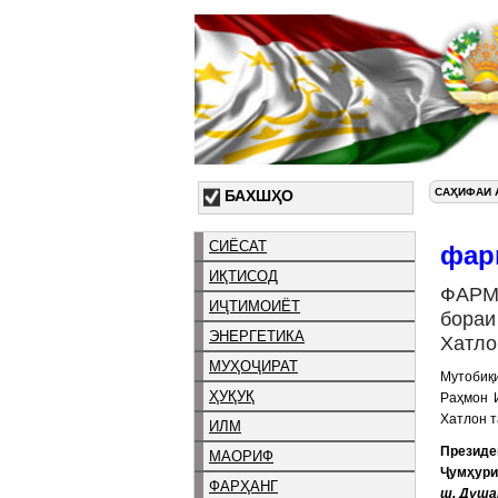
САҲИФАИ 
БАХШҲО
СИЁСАТ
фар
ИҚТИСОД
ФАРМ
ИҶТИМОИЁТ
бораи
ЭНЕРГЕТИКА
Хатло
МУҲОҶИРАТ
Мутобиқи
ҲУҚУҚ
Раҳмон 
Хатлон т
ИЛМ
Президе
МАОРИФ
Ҷумҳу
ФАРҲАНГ
ш. Душан