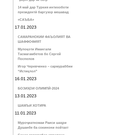
14 май дар Туркия интихоботи
президентӣ баргузор мешавад
«САЪБА»
17.01.2023
САМАРАНОКИИ ФАЪОЛИЯТ ВА
ШАФФОФИЯТ
Мулоқоти Имангали
Тасмагамбетов бо Сергей
Поспелов
Игор Черевченко – сармураббии
“Истиқлол”
16.01.2023
БОЗИҲОИ ОЛИМПӢ-2024
13.01.2023
ШАМЪИ ХОТИРА
11.01.2023
Муроҷиатномаи Раиси шаҳри
Душанбе ба сокинони пойтахт