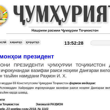
13:52:29
АСЛӢ
ХАБАРҲО
ҲУҶҶАТҲО
монҳои президент
ОНИ ПРЕЗИДЕНТИ ҶУМҲУРИИ ТОҶИКИСТОН 
 иҷрокунандаи вазифаи раиси ноҳияи Данғараи вило
н таъйин намудани Раҳмон И. Х.
 моддаи 69 Конститутсияи Ҷумҳурии Тоҷикистон
фармон медиҳам:
Исломиддин Хайриддин иҷрокунандаи вазифаи раиси ноҳияи Данғараи ви
аъйин карда шавад.
нти
рии Тоҷикистон Эмомалӣ РАҲМОН
бе, 23 ноябри соли 2018, № 1143