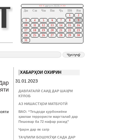
<<
<
август 2026
>
>>
Дш
Сш
Чш
Пш
Ҷъ
Шб
Яш
1
2
3
4
5
6
7
8
9
10
11
12
13
14
15
16
17
18
19
20
21
22
23
24
25
26
27
28
29
30
31
ХАБАРҲОИ ОХИРИН
31.01.2023
Дар
яти
ДАВЛАТАЛӢ САИД ДАР ШАҲРИ
КӮЛОБ
АЗ НИШАСТҲОИ МАТБУОТӢ
лояти
ВАО: “Теъдоди қурбониёни
ҳамлаи террористи маргталаб дар
Пешовар ба 72 нафар расид”
Ҷаҳон дар як сатр
ТАҶЛИЛИ БОШУКӮҲИ САДА ДАР