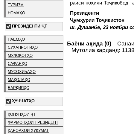
раиси ноҳияи Тоҷикобод т
ТУРИЗМ
Президенти
НОМАҲО
Ҷумҳурии Тоҷикис
ПРЕЗИДЕНТИ ҶТ
ш. Душанбе, 23 ноябри с
ПАЁМҲО
Баёни ақида (0)
Санаи 
СУХАНРОНИҲО
Мутолиа карданд: 113
МУЛОҚОТҲО
САФАРҲО
МУСОҲИБАҲО
МАҚОЛАҲО
БАРҚИЯҲО
ҲУҶҶАТҲО
ҚОНУНҲОИ ҶТ
ФАРМОНҲОИ ПРЕЗИДЕНТ
ҚАРОРҲОИ ҲУКУМАТ