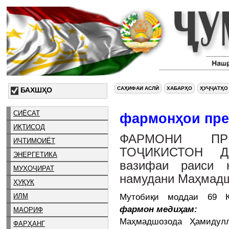
САҲИФАИ АСЛӢ
ХАБАРҲО
ҲУҶҶАТҲО
БАХШҲО
СИЁСАТ
фармонҳои пре
ИҚТИСОД
ФАРМОНИ ПР
ИҶТИМОИЁТ
ТОҶИКИСТОН Да
ЭНЕРГЕТИКА
вазифаи раиси 
МУҲОҶИРАТ
намудани Маҳмадш
ҲУҚУҚ
Мутобиқи моддаи 69 Ко
ИЛМ
фармон медиҳам:
МАОРИФ
Маҳмадшозода Ҳамидулл
ФАРҲАНГ