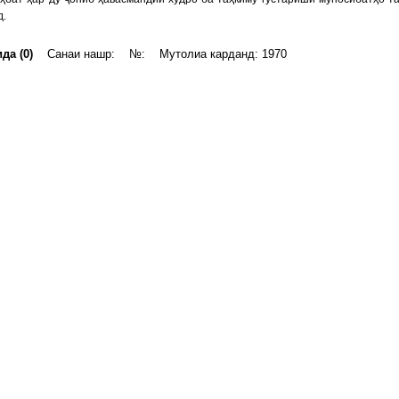
д.
да (0)
Санаи нашр: №: Мутолиа карданд: 1970