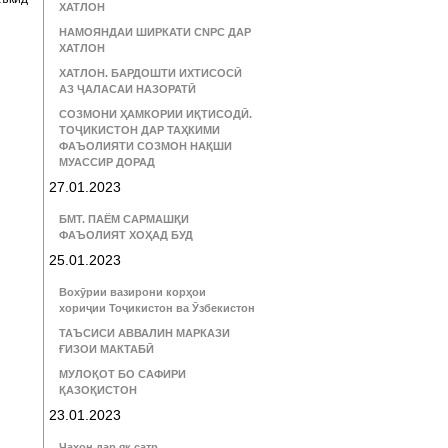
ХАТЛОН
НАМОЯНДАИ ШИРКАТИ CNPC ДАР
ХАТЛОН
ХАТЛОН. БАРДОШТИ ИХТИСОСӢ
АЗ ҶАЛАСАИ НАЗОРАТӢ
СОЗМОНИ ҲАМКОРИИ ИҚТИСОДӢ.
ТОҶИКИСТОН ДАР ТАҲКИМИ
ФАЪОЛИЯТИ СОЗМОН НАҚШИ
МУАССИР ДОРАД
27.01.2023
БМТ. ПАЁМ САРМАШҚИ
ФАЪОЛИЯТ ХОҲАД БУД
25.01.2023
Вохӯрии вазирони корҳои
хориҷии Тоҷикистон ва Ӯзбекистон
ТАЪСИСИ АВВАЛИН МАРКАЗИ
ҒИЗОИ МАКТАБӢ
МУЛОҚОТ БО САФИРИ
ҚАЗОҚИСТОН
23.01.2023
Ҷаҳон дар як сатр