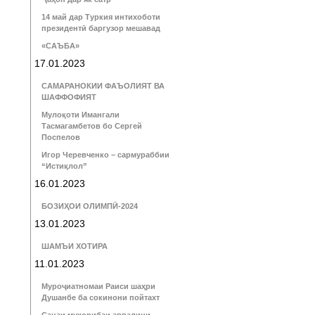
14 май дар Туркия интихоботи
президентӣ баргузор мешавад
«САЪБА»
17.01.2023
САМАРАНОКИИ ФАЪОЛИЯТ ВА
ШАФФОФИЯТ
Мулоқоти Имангали
Тасмагамбетов бо Сергей
Поспелов
Игор Черевченко – сармураббии
“Истиқлол”
16.01.2023
БОЗИҲОИ ОЛИМПӢ-2024
13.01.2023
ШАМЪИ ХОТИРА
11.01.2023
Муроҷиатномаи Раиси шаҳри
Душанбе ба сокинони пойтахт