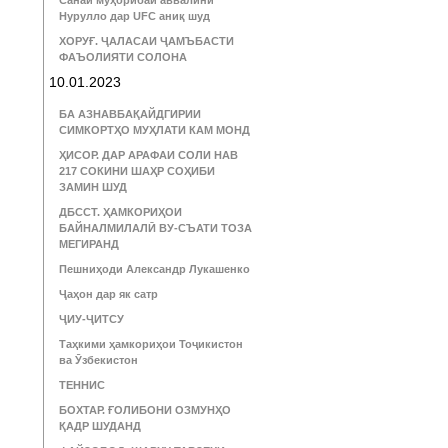
Санаи муҳорибаи аввалини
Нурулло дар UFC аниқ шуд
ХОРУҒ. ҶАЛАСАИ ҶАМЪБАСТИ
ФАЪОЛИЯТИ СОЛОНА
10.01.2023
БА АЗНАВБАҚАЙДГИРИИ
СИМКОРТҲО МУҲЛАТИ КАМ МОНД
ҲИСОР. ДАР АРАФАИ СОЛИ НАВ
217 СОКИНИ ШАҲР СОҲИБИ
ЗАМИН ШУД
ДБССТ. ҲАМКОРИҲОИ
БАЙНАЛМИЛАЛӢ ВУ-СЪАТИ ТОЗА
МЕГИРАНД
Пешниҳоди Александр Лукашенко
Ҷаҳон дар як сатр
ҶИУ-ҶИТСУ
Таҳкими ҳамкориҳои Тоҷикистон
ва Ӯзбекистон
ТЕННИС
БОХТАР. ҒОЛИБОНИ ОЗМУНҲО
ҚАДР ШУДАНД