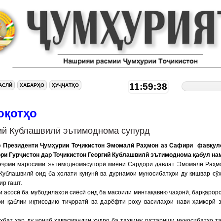
11:59:39
АСЛӢ
ХАБАРҲО
ҲУҶҶАТҲО
оқотҳо
ий Кублашвилӣ эътимоднома супурд
р Президенти Ҷумҳурии Тоҷикистон Эмомалӣ Раҳмон аз Сафири фавқул
ори Гурҷистон дар Тоҷикистон Георгий Кублашвилӣ эътимоднома қабул на
нҷоми маросими эътимодномасупорӣ миёни Сардори давлат Эмомалӣ Раҳм
Кублашвилӣ оид ба ҳолати кунунӣ ва дурнамои муносибатҳои ду кишвар сӯ
ир гашт.
и асосӣ ба мубодилаҳои сиёсӣ оид ба масоили минтақавию ҷаҳонӣ, барқарор
ои қаблии иқтисодию тиҷоратӣ ва дарёфти роҳу василаҳои нави ҳамкорӣ 
ҳбат ҳар ду ҷониб ҳавасмандии худро ба таҳкиму густариши муносибатҳо т