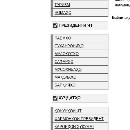
ТУРИЗМ
намудан
НОМАҲО
Баёни ақи
ПРЕЗИДЕНТИ ҶТ
ПАЁМҲО
СУХАНРОНИҲО
МУЛОҚОТҲО
САФАРҲО
МУСОҲИБАҲО
МАҚОЛАҲО
БАРҚИЯҲО
ҲУҶҶАТҲО
ҚОНУНҲОИ ҶТ
ФАРМОНҲОИ ПРЕЗИДЕНТ
ҚАРОРҲОИ ҲУКУМАТ