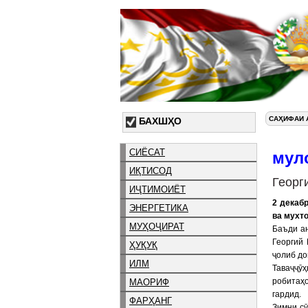
САҲИФАИ 
БАХШҲО
СИЁСАТ
мул
ИҚТИСОД
Георг
ИҶТИМОИЁТ
2 декаб
ЭНЕРГЕТИКА
ва мухт
МУҲОҶИРАТ
Баъди а
Георгий 
ҲУҚУҚ
ҷолиб до
ИЛМ
Таваҷҷӯҳ
робитаҳ
МАОРИФ
гардид.
ФАРҲАНГ
Зимни сӯ