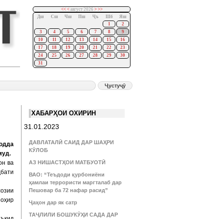
<<
<
август 2026
>
>>
Дш
Сш
Чш
Пш
Ҷъ
Шб
Яш
1
2
3
4
5
6
7
8
9
10
11
12
13
14
15
16
17
18
19
20
21
22
23
24
25
26
27
28
29
30
31
ХАБАРҲОИ ОХИРИН
31.01.2023
ДАВЛАТАЛӢ САИД ДАР ШАҲРИ
одда
КӮЛОБ
муд.
он ва
АЗ НИШАСТҲОИ МАТБУОТӢ
ҳбати
ВАО: “Теъдоди қурбониёни
ҳамлаи террористи маргталаб дар
созии
Пешовар ба 72 нафар расид”
зоҳир
Ҷаҳон дар як сатр
ТАҶЛИЛИ БОШУКӮҲИ САДА ДАР
аъкид