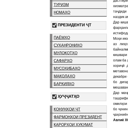
дастгир
ТУРИЗМ
хизматр
таҷдиди
НОМАҲО
наздик а
Дар кишв
ПРЕЗИДЕНТИ ҶТ
фарҳанг
истифода
ПАЁМҲО
Моҳи июл
аз лиҳо
СУХАНРОНИҲО
байналми
МУЛОҚОТҲО
кишвари
олам ба 
САФАРҲО
хориҷӣ 
МУСОҲИБАҲО
метавон
МАҚОЛАҲО
декабри
бо дига
БАРҚИЯҲО
мешаван
Дар маҷ
ҲУҶҶАТҲО
ташрифи
омилҳои 
ҚОНУНҲОИ ҶТ
бо чунин
ҷаҳониён
ФАРМОНҲОИ ПРЕЗИДЕНТ
Авлиё Х
ҚАРОРҲОИ ҲУКУМАТ