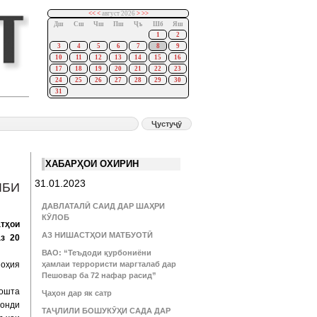
<<
<
август 2026
>
>>
Дш
Сш
Чш
Пш
Ҷъ
Шб
Яш
1
2
3
4
5
6
7
8
9
10
11
12
13
14
15
16
17
18
19
20
21
22
23
24
25
26
27
28
29
30
31
ХАБАРҲОИ ОХИРИН
31.01.2023
ЛБИ
ДАВЛАТАЛӢ САИД ДАР ШАҲРИ
КӮЛОБ
тҳои
АЗ НИШАСТҲОИ МАТБУОТӢ
з 20
ВАО: “Теъдоди қурбониёни
ноҳия
ҳамлаи террористи маргталаб дар
Пешовар ба 72 нафар расид”
дошта
Ҷаҳон дар як сатр
Фонди
ТАҶЛИЛИ БОШУКӮҲИ САДА ДАР