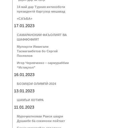
14 май дар Туркия интихоботи
президентӣ баргузор мешавад
«САЪБА»
17.01.2023
САМАРАНОКИИ ФАЪОЛИЯТ ВА
ШАФФОФИЯТ
Мулоқоти Имангали
Тасмагамбетов бо Сергей
Поспелов
Игор Черевченко – сармураббии
“Истиқлол”
16.01.2023
БОЗИҲОИ ОЛИМПӢ-2024
13.01.2023
ШАМЪИ ХОТИРА
11.01.2023
Муроҷиатномаи Раиси шаҳри
Душанбе ба сокинони пойтахт