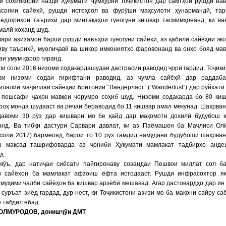
ии соҳибкории назди Ҳукумати Ҷумҳурии Тоҷикистон дар самтҳои рушди на
асонии сайёҳӣ, рушди истеҳсол ва фурӯши маҳсулоти ҳунармандӣ, та
 ёдгориҳои таърихӣ дар минтақаҳои гуногуни кишвар тасмимҳоеанд, ки ва
малӣ хоҳанд шуд.
ари азизамон барои рушди навъҳои гуногуни сайёҳӣ, аз қабили сайёҳии эко
иву таърихӣ, муолиҷавӣ ва шикор имкониятҳо фаровонанд ва онҳо бояд ма
и умум қарор гиранд.
и соли 2016 низоми содакардашудаи дастрасии раводид ҷорӣ гардид. Тоҷик
зи низоми содаи гирифтани раводид, аз ҷумла сайёҳӣ дар раддаба
лалии маҷаллаи сайёҳии бритонии “Вандерласт” (“Wanderlust”) дар рӯйхати
 пешсафи ҷаҳон мавқеи чорумро соҳиб шуд. Низоми содакарда бо 80 ки
роҳ монда шудааст ва реҷаи бераводид бо 11 кишвар амал мекунад. Шаҳрва
давоми 30 рӯз дар кишвари мо бе қайд дар мақомоти дохилӣ будубош 
анд. Ва тибқи дастури Сарвари давлат, ки аз Паёмашон ба Маҷлиси Ол
 соли 2017) бармеояд, барои то 10 рӯз тамдид намудани будубоши шаҳрва
р мақсад ташрифоварда аз ҷониби Ҳукумати мамлакат тадбирҳо анде
д.
мӯъ, дар натиҷаи сиёсати пайгиронаву созандаи Пешвои миллат сол б
 сайёҳон ба мамлакат афзоиш ёфта истодааст. Рушди инфрасохтор як
муҳими ҷалби сайёҳон ба кишвар арзёбӣ мешавад. Агар дастовардҳо дар ин
 суръат зиёд гардад, дур нест, ки Тоҷикистони азизи мо ба макони сайру са
 табдил ёбад.
ОЛМУРОДОВ, донишҷӯи ДМТ