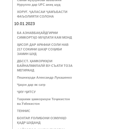
Санаи муҳорибаи аввалини
Нурулло дар UFC аниқ шуд
ХОРУҒ. ҶАЛАСАИ ҶАМЪБАСТИ
ФАЪОЛИЯТИ СОЛОНА
10.01.2023
БА АЗНАВБАҚАЙДГИРИИ
СИМКОРТҲО МУҲЛАТИ КАМ МОНД
ҲИСОР. ДАР АРАФАИ СОЛИ НАВ
217 СОКИНИ ШАҲР СОҲИБИ
ЗАМИН ШУД
ДБССТ. ҲАМКОРИҲОИ
БАЙНАЛМИЛАЛӢ ВУ-СЪАТИ ТОЗА
МЕГИРАНД
Пешниҳоди Александр Лукашенко
Ҷаҳон дар як сатр
ҶИУ-ҶИТСУ
Таҳкими ҳамкориҳои Тоҷикистон
ва Ӯзбекистон
ТЕННИС
БОХТАР. ҒОЛИБОНИ ОЗМУНҲО
ҚАДР ШУДАНД