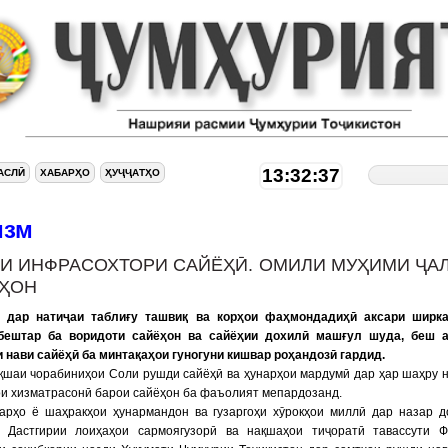
13:32:38
АСЛӢ
ХАБАРҲО
ҲУҶҶАТҲО
изм
И ИНФРАСОХТОРИ САЙЁҲӢ. ОМИЛИ МУҲИМИ ҶА
ҲОН
 дар натиҷаи таблиғу ташвиқ ва корҳои фаҳмондадиҳӣ аксари ширка
бештар ба воридоти сайёҳон ва сайёҳии дохилӣ машғул шуда, беш а
 нави сайёҳӣ ба минтақаҳои гуногуни кишвар роҳандозӣ гардид.
қшаи чорабиниҳои Соли рушди сайёҳӣ ва ҳунарҳои мардумӣ дар ҳар шаҳру 
и хизматрасонӣ барои сайёҳон ба фаъолият мепардозанд.
зарҳо ё шаҳракҳои ҳунармандон ва гузаргоҳи хӯрокҳои миллӣ дар назар 
. Дастгирии лоиҳаҳои сармоягузорӣ ва нақшаҳои тиҷоратӣ тавассути 