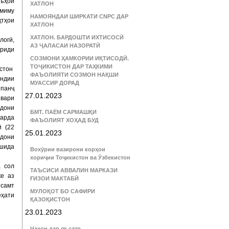
въҳои
ХАТЛОН
рмиму
НАМОЯНДАИ ШИРКАТИ CNPC ДАР
қтҳои
ХАТЛОН
ХАТЛОН. БАРДОШТИ ИХТИСОСӢ
логӣ,
АЗ ҶАЛАСАИ НАЗОРАТӢ
вриди
СОЗМОНИ ҲАМКОРИИ ИҚТИСОДӢ.
ТОҶИКИСТОН ДАР ТАҲКИМИ
истон
ФАЪОЛИЯТИ СОЗМОН НАҚШИ
ндии
МУАССИР ДОРАД
 панҷ
27.01.2023
швари
ндони
БМТ. ПАЁМ САРМАШҚИ
карда
ФАЪОЛИЯТ ХОҲАД БУД
ӣ (22
25.01.2023
ндони
шида
Вохӯрии вазирони корҳои
хориҷии Тоҷикистон ва Ӯзбекистон
а сол
ТАЪСИСИ АВВАЛИН МАРКАЗИ
е аз
ҒИЗОИ МАКТАБӢ
 самт
МУЛОҚОТ БО САФИРИ
ёҳати
ҚАЗОҚИСТОН
23.01.2023
Ҷаҳон дар як сатр