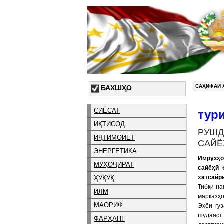
САҲИФАИ 
БАХШҲО
СИЁСАТ
тур
ИҚТИСОД
РУШД
ИҶТИМОИЁТ
САЙЁ
ЭНЕРГЕТИКА
Имрӯзҳо
МУҲОҶИРАТ
сайёҳӣ 
хатсайри
ҲУҚУҚ
Тибқи на
ИЛМ
марказҳо
МАОРИФ
Эҳёи гу
шудааст
ФАРҲАНГ