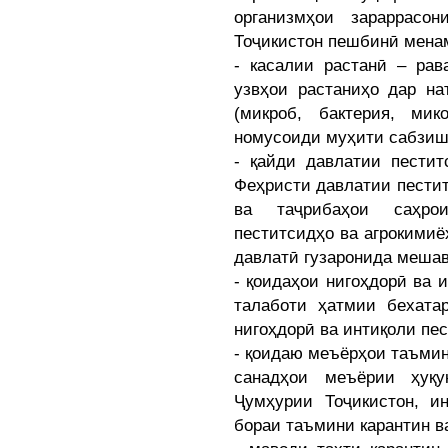
организмҳои зараррасо
Тоҷикистон пешбинӣ мена
- касалии растанӣ – рав
узвҳои растаниҳо дар на
(микроб, бактерия, ми
номусоиди муҳити сабзиш
- қайди давлатии пестит
Феҳристи давлатии пестит
ва таҷрибаҳои саҳро
пеститсидҳо ва агрокимиё
давлатӣ гузаронида мешав
- қоидаҳои нигоҳдорӣ ва 
талаботи ҳатмии бехата
нигоҳдорӣ ва интиқоли пес
- қоидаю меъёрҳои таъмин
санадҳои меъёрии ҳуқу
Ҷумҳурии Тоҷикистон, и
бораи таъмини карантин в