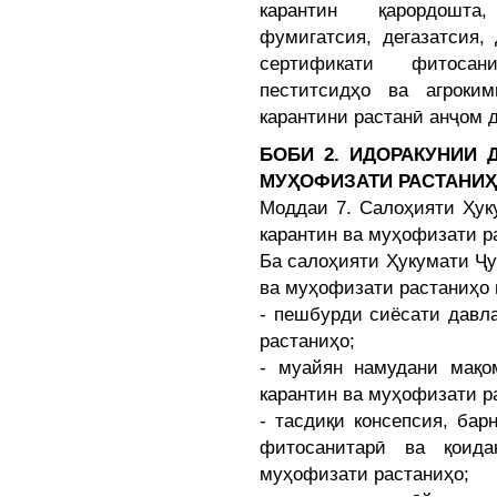
карантин қарордошта
фумигатсия, дегазатсия,
сертификати фитосан
пеститсидҳо ва агроки
карантини растанӣ анҷом 
БОБИ 2. ИДОРАКУНИИ 
МУҲОФИЗАТИ РАСТАНИ
Моддаи 7. Салоҳияти Ҳук
карантин ва муҳофизати р
Ба салоҳияти Ҳукумати Ҷу
ва муҳофизати растаниҳо 
- пешбурди сиёсати давл
растаниҳо;
- муайян намудани мақо
карантин ва муҳофизати р
- тасдиқи консепсия, ба
фитосанитарӣ ва қоид
муҳофизати растаниҳо;