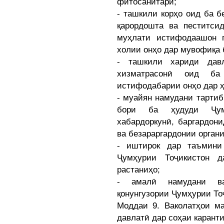
фитосанитарӣ;
- ташкили корҳо оид ба б
қарордошта ва пеститси
муҳлати истифодаашон 
холии онҳо дар мувофиқа 
- ташкили хариди давл
хизматрасонӣ оид ба
истифодабарии онҳо дар ҳ
- муайян намудани тарти
бори ба ҳудуди Ҷумҳ
хабардоркунӣ, баргардон
ва безараргардонии орган
- иштирок дар таъмини
Ҷумҳурии Тоҷикистон д
растаниҳо;
- амалӣ намудани ва
қонунгузории Ҷумҳурии То
Моддаи 9. Ваколатҳои м
давлатӣ дар соҳаи карант