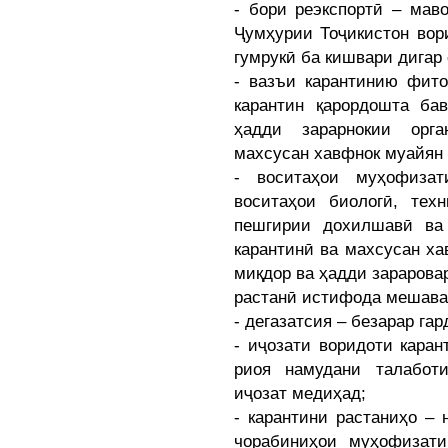
- бори реэкспортӣ – мав
Ҷумҳурии Тоҷикистон вор
гумрукӣ ба кишвари дигар
- вазъи карантинию фито
карантин қарордошта ба
ҳадди зарарнокии орга
махсусан хавфнок муайян
- воситаҳои муҳофизат
воситаҳои биологӣ, тех
пешгирии дохилшавӣ ва 
карантинӣ ва махсусан ха
миқдор ва ҳадди зараровар
растанӣ истифода мешава
- дегазатсия – безарар га
- иҷозати воридоти каран
риоя намудани талабот
иҷозат медиҳад;
- карантини растаниҳо –
чорабиниҳои муҳофизати