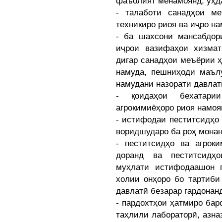
фаъолият менамоянд, уҳд
- талаботи санадҳои м
техникиро риоя ва иҷро на
- ба шахсони мансабдор
иҷрои вазифаҳои хизмат
дигар санадҳои меъёрии 
намуда, пешниҳоди маълу
намудани назорати давлат
- қоидаҳои бехатари
агрокимиёҳоро риоя намоя
- истифодаи пеститсидҳо
воридшударо ба роҳ монан
- пеститсидҳо ва агрок
доранд ва пеститсидҳ
муҳлати истифодаашон 
холии онҳоро бо тартиби
давлатӣ безарар гардонан
- пардохтҳои ҳатмиро бар
таҳлили лабораторӣ, азна