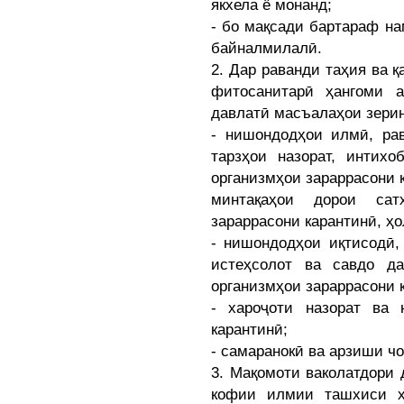
якхела ё монанд;
- бо мақсади бартараф н
байналмилалӣ.
2. Дар раванди таҳия ва 
фитосанитарӣ ҳангоми а
давлатӣ масъалаҳои зерин
- нишондодҳои илмӣ, рав
тарзҳои назорат, интих
организмҳои зараррасони к
минтақаҳои дорои сат
зараррасони карантинӣ, ҳо
- нишондодҳои иқтисодӣ,
истеҳсолот ва савдо д
организмҳои зараррасони 
- хароҷоти назорат ва 
карантинӣ;
- самаранокӣ ва арзиши чо
3. Мақомоти ваколатдори
кофии илмии ташхиси х