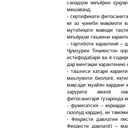
санадҳои меъёрии ҳуқуқи
мешаванд;
- сертификати фитосанит
ки аз ҷониби мақомоти в
мутобиқати маводи таҳти
меъёрҳои таъмини каранти
- тартиботи карантинӣ – 
Ҷумҳурии Тоҷикистон ҷор
истифодабарӣ ва ё содир
дар минтақаи карантинию 
- ташхиси хатари карант
маълумоти биологӣ, иқти
мақсади муайян кардани 
зарурати амалӣ нам
фитосанитарӣ гузаронда 
- фумигатсия – коркарди
газолуд кардан), ки тамом
- Феҳристи давлатии пес
Феҳристи давлатӣ) – ма