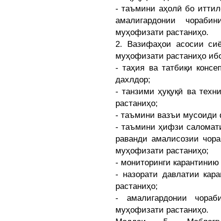
- таъмини аҳолӣ бо иттил
амалигардонии чорабин
муҳофизати растаниҳо.
2. Вазифаҳои асосии сиё
муҳофизати растаниҳо ибо
- таҳия ва татбиқи конс
дахлдор;
- танзими ҳуқуқӣ ва техн
растаниҳо;
- таъмини вазъи мусоиди 
- таъмини ҳифзи саломати
раванди амалисозии чора
муҳофизати растаниҳо;
- мониторинги карантинию
- назорати давлатии кар
растаниҳо;
- амалигардонии чораб
муҳофизати растаниҳо.