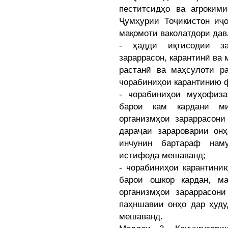
пеститсидҳо ва агроким
Ҷумҳурии Тоҷикистон иҷ
мақомоти ваколатдори да
- ҳадди иқтисодии за
зараррасон, карантинӣ ва
растанӣ ва маҳсулоти ра
чорабиниҳои карантинию 
- чорабиниҳои муҳофиза
барои кам кардани ми
организмҳои зараррасони
дараҷаи зарароварии онҳ
инчунин бартараф наму
истифода мешаванд;
- чорабиниҳои карантини
барои ошкор кардан, м
организмҳои зараррасони
паҳншавии онҳо дар ҳуду
мешаванд.