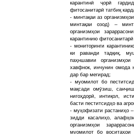
карантинӣ ҷорӣ гарди
фитосанитарӣ татбиқ кард
- минтақаи аз организмҳо
минтақаи озод) – минт
организмҳои зараррасон
карантинию фитосанитарӣ 
- мониторинги карантини
ки раванди тадқиқ, му
паҳншавии организмҳои 
хавфнок, инчунин омода 
дар бар мегирад;
- муомилот бо пеститсид
мақсади омӯзиш, санҷиш,
нигоҳдорӣ, интиқол, ист
басти пеститсидҳо ва агр
- муҳофизати растаниҳо –
зидди касалиҳо, алафҳои
организмҳои зараррас
муомилот бо воситаҳои 