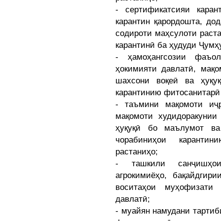
- сертификатсияи кара
карантин қарордошта, до
содироти маҳсулоти раста
карантинӣ ба ҳудуди Ҷумҳ
- ҳамоҳангсозии фаъо
ҳокимияти давлатӣ, мақо
шахсони воқеӣ ва ҳуқу
карантинию фитосанитарӣ
- таъмини мақомоти иҷ
мақомоти худидоракунии
ҳуқуқӣ бо маълумот ва
чорабиниҳои каранти
растаниҳо;
- ташкили санҷишҳои
агрокимиёҳо, бақайдгири
воситаҳои муҳофизати
давлатӣ;
- муайян намудани тартиб