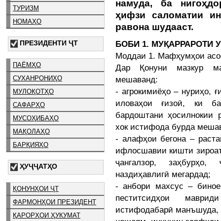
намуда, ба нигоҳд
ТУРИЗМ
ҳифзи саломатии ин
НОМАҲО
равона шудааст.
ПРЕЗИДЕНТИ ҶТ
БОБИ 1. МУҚАРРАРОТИ 
Моддаи 1. Мафҳумҳои асо
ПАЁМҲО
Дар Қонуни мазкур м
мешаванд:
СУХАНРОНИҲО
- агрокимиёҳо – нуриҳо, 
МУЛОҚОТҲО
иловаҳои ғизоӣ, ки б
САФАРҲО
бардоштани ҳосилнокии р
МУСОҲИБАҲО
хок истифода бурда меша
МАҚОЛАҲО
- алафҳои бегона – раст
БАРҚИЯҲО
ифлосшавии кишти зироатҳ
ҷангалзор, заҳбурҳо,
ҲУҶҶАТҲО
наздиҳавлигӣ мегардад;
- анбори махсус – биное
ҚОНУНҲОИ ҶТ
пеститсидҳои маврид
ФАРМОНҲОИ ПРЕЗИДЕНТ
истифодабарӣ манъшуда, 
ҚАРОРҲОИ ҲУКУМАТ