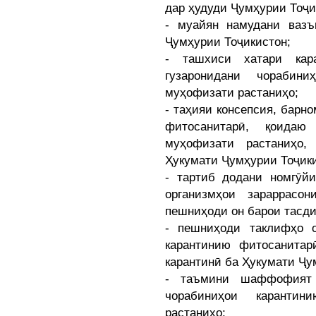
дар ҳудуди Ҷумҳурии Тоҷи
- муайян намудани вазъ
Ҷумҳурии Тоҷикистон;
- ташхиси хатари кар
гузаронидани чорабин
муҳофизати растаниҳо;
- таҳияи консепсия, барн
фитосанитарӣ, қоида
муҳофизати растаниҳо,
Ҳукумати Ҷумҳурии Тоҷики
- тартиб додани номгӯйи
организмҳои зараррасо
пешниҳоди он барои тасди
- пешниҳоди таклифҳо 
карантинию фитосанитар
карантинӣ ба Ҳукумати Ҷу
- таъмини шаффофият 
чорабиниҳои каранти
растаниҳо;