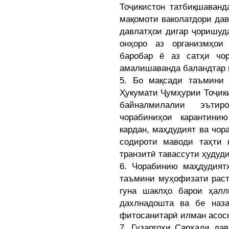
Тоҷикистон татбиқшаванд
мақомоти ваколатдори дав
давлатҳои дигар ҷоришуд
онҳоро аз организмҳои
баробар ё аз сатҳи чо
амалишаванда баландтар 
5. Бо мақсади таъмини 
Ҳукумати Ҷумҳурии Тоҷики
байналмилалии эътир
чорабиниҳои карантини
кардан, маҳдудият ва чора
содироти маводи таҳти 
транзитӣ тавассути ҳудуд
6. Чорабинию маҳдудият
таъмини муҳофизати раст
гуна шаклҳо барои ҳалл
дахлнадошта ва бе наз
фитосанитарӣ илман асосн
7. Гузаргоҳи Сарҳади да