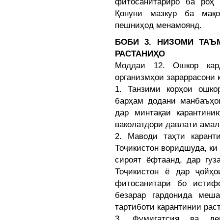
фитосанитариро ба роҳ 
Қонуни мазкур ба мақо
пешниҳод менамоянд.
БОБИ 3. НИЗОМИ ТАЪ
РАСТАНИҲО
Моддаи 12. Ошкор кар
организмҳои зараррасони 
1. Танзими корҳои ошко
барҳам додани манбаъҳои
дар минтақаи карантини
ваколатдори давлатӣ амал
2. Маводи таҳти карант
Тоҷикистон воридшуда, ки
сироят ёфтаанд, дар гуз
Тоҷикистон ё дар ҷойҳо
фитосанитарӣ бо истиф
безарар гардонида меша
тартиботи карантинии рас
3. Фумигатсия ва дег