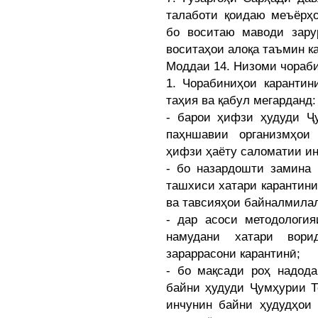
талаботи қоидаю меъёрҳ
бо воситаю маводи зару
воситаҳои алоқа таъмин к
Моддаи 14. Низоми чораб
1. Чорабиниҳои карантин
таҳия ва қабул мегарданд:
- барои ҳифзи ҳудуди Ҷ
паҳншавии организмҳои
ҳифзи ҳаёту саломатии ин
- бо назардошти замина
ташхиси хатари карантини
ва тавсияҳои байналмила
- дар асоси методологи
намудани хатари вори
зараррасони карантинӣ;
- бо мақсади роҳ надода
байни ҳудуди Ҷумҳурии Т
инчунин байни ҳудудҳои