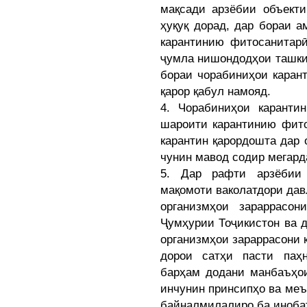
мақсади арзёбии объекти
ҳуқуқ дорад, дар бораи 
карантинию фитосанитарӣ
ҷумла нишондодҳои ташки
бораи чорабиниҳои каран
қарор қабул намояд.
4. Чорабиниҳои каранти
шароити карантинию фито
карантин қарордошта дар 
чунин мавод содир мегард
5. Дар рафти арзёбии 
мақомоти ваколатдори да
организмҳои зараррасон
Ҷумҳурии Тоҷикистон ва 
организмҳои зараррасони к
дорои сатҳи пасти паҳ
барҳам додани манбаъҳои
инчунин принсипҳо ва ме
байналмилалиро ба иноба