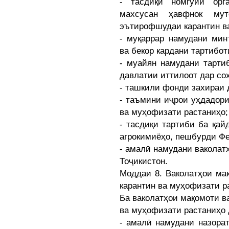
- тасдиқи номгӯйи орг
махсусан ҳавфнок мут
эътирофшудаи карантин в
- муқаррар намудани мин
ва бекор кардани тартибот
- муайян намудани тарти
давлатии иттилоот дар со
- ташкили фонди захираи 
- таъмини иҷрои уҳдадор
ва муҳофизати растаниҳо;
- тасдиқи тартиби ба қа
агрокимиёҳо, пешбурди Фе
- амалӣ намудани ваколат
Тоҷикистон.
Моддаи 8. Ваколатҳои ма
карантин ва муҳофизати р
Ба ваколатҳои мақомоти в
ва муҳофизати растаниҳо
- амалӣ намудани назора