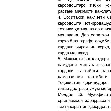
қарордоштаро тибқи қо
растанӣ мақомоти ваколат
4. Воситаҳои нақлиёти б
қарордошта истифодашуд
техникӣ ҳатман аз организ
мешаванд. Дар ҳолатҳои 
корҳо ё аз тарафи соҳиби
кардани иҷрои ин корҳо
карда мешавад.
5. Мақомоти ваколатдори
намудани минтақаи кара
кардани тартиботи кар
ҳамарзишии тартиботи
Тоҷикистон ҷоришударо 
дигар дастраси умум мега
Моддаи 13. Муҳофизат
организмҳои зараррасони
таҳти карантин қарордошт