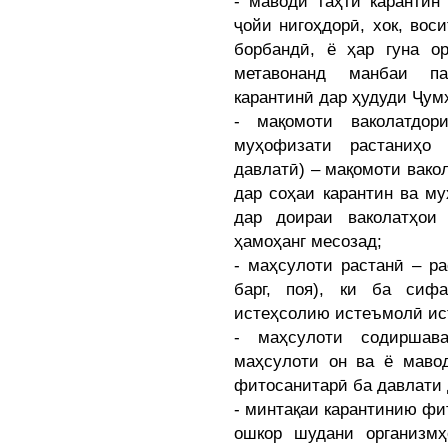
- маводи таҳти карантин
ҷойи нигоҳдорӣ, хок, вос
борбандӣ, ё ҳар гуна ор
метавонанд манбаи па
карантинӣ дар ҳудуди Ҷум
- мақомоти ваколатдор
муҳофизати растаниҳо 
давлатӣ) – мақомоти вако
дар соҳаи карантин ва м
дар доираи ваколатҳои
ҳамоҳанг месозад;
- маҳсулоти растанӣ – ра
барг, поя), ки ба сиф
истеҳсолию истеъмолӣ и
- маҳсулоти содиршав
маҳсулоти он ва ё мавод
фитосанитарӣ ба давлати 
- минтақаи карантинию фит
ошкор шудани организмҳ