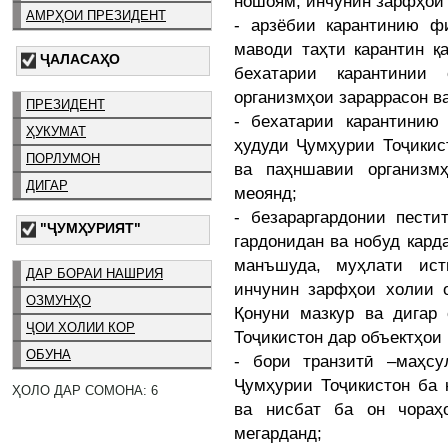
ношоям, инчунин зарфҳои
АМРҲОИ ПРЕЗИДЕНТ
- арзёбии карантинию ф
маводи таҳти карантин қ
ҶАЛАСАҲО
бехатарии карантинии
организмҳои зараррасон в
ПРЕЗИДЕНТ
- бехатарии карантинию
ҲУКУМАТ
ҳудуди Ҷумҳурии Тоҷикис
ПОРЛУМОН
ва паҳншавии организм
ДИГАР
меоянд;
- безараргардонии пести
"ҶУМҲУРИЯТ"
гардонидан ва нобуд кар
манъшуда, муҳлати ист
ДАР БОРАИ НАШРИЯ
инчунин зарфҳои холии о
ОЗМУНҲО
Қонуни мазкур ва дигар
ҶОИ ХОЛИИ КОР
Тоҷикистон дар объектҳои
ОБУНА
- бори транзитӣ –маҳсу
Ҷумҳурии Тоҷикистон ба 
ҲОЛО ДАР СОМОНА: 6
ва нисбат ба он чораҳ
мегарданд;