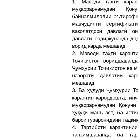
1. Маводи таҳти каран
муқаррарнамудаи Қон
байналмилалии эътирофн
мавҷудияти сертификат
ваколатдори давлатӣ о
давлати содиркунанда до
ворид карда мешавад.
2. Маводи таҳти карант
Тоҷикистон воридшаванд
Ҷумҳурии Тоҷикистон ва м
назорати давлатии кар
мешавад.
3. Ба ҳудуди Ҷумҳурии Т
карантин қарордошта, ин
муқаррарнамудаи Қонуни
ҳуқуқӣ манъ аст, ба исти
барои гузаронидани тадқи
4. Тартиботи карантини
танзимшаванда ба тар