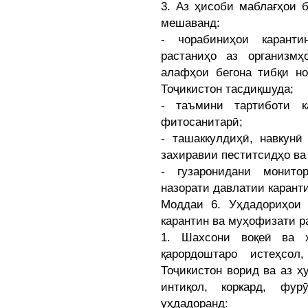
3. Аз ҳисоби маблағҳои 
мешаванд:
- чорабиниҳои карант
растаниҳо аз организмҳ
алафҳои бегона тибқи н
Тоҷикистон тасдиқшуда;
- таъмини тартиботи к
фитосанитарӣ;
- ташаккулдиҳӣ, навкунӣ
захиравии пеститсидҳо ва
- гузаронидани монито
назорати давлатии карант
Моддаи 6. Уҳдадориҳои 
карантин ва муҳофизати р
1. Шахсони воқеӣ ва ҳ
қарордоштаро истеҳсо
Тоҷикистон ворид ва аз ҳ
интиқол, коркард, фу
уҳдадоранд: