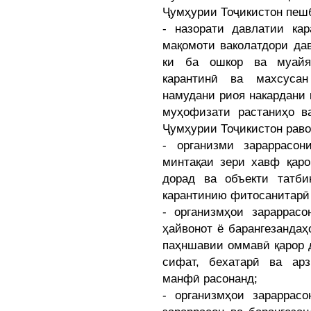
Ҷумҳурии Тоҷикистон пеш
- назорати давлатии ка
мақомоти ваколатдори да
ки ба ошкор ва муайян
карантинӣ ва махсусан
намудани риоя накардани
муҳофизати растаниҳо в
Ҷумҳурии Тоҷикистон раво
- организми зараррасон
минтақаи зери хавф қаро
дорад ва объекти татби
карантинию фитосанитарӣ
- организмҳои зараррасо
ҳайвонот ё барангезандаҳ
паҳншавии оммавӣ қарор 
сифат, бехатарӣ ва ар
манфӣ расонанд;
- организмҳои зараррас