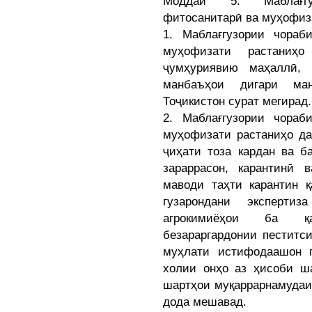
Моддаи 5. Маблағгу
фитосанитарӣ ва муҳофиз
1. Маблағгузории чораб
муҳофизати растаниҳ
ҷумҳуриявию маҳаллӣ, 
манбаъҳои дигари ман
Тоҷикистон сурат мегирад.
2. Маблағгузории чораб
муҳофизати растаниҳо да
ҷиҳати тоза кардан ва б
зараррасон, карантинӣ 
маводи таҳти карантин қ
гузарондани эксперти
агрокимиёҳои ба қа
безараргардонии пеститс
муҳлати истифодаашон 
холии онҳо аз ҳисоби ша
шартҳои муқаррарнамудаи
дода мешавад.