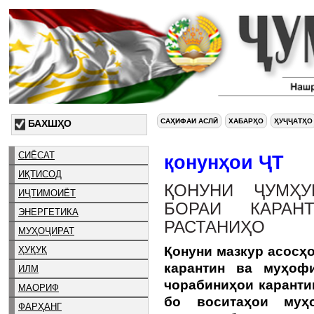
САҲИФАИ АСЛӢ
ХАБАРҲО
ҲУҶҶАТҲО
БАХШҲО
СИЁСАТ
қонунҳои ҶТ
ИҚТИСОД
ҚОНУНИ ҶУМҲУ
ИҶТИМОИЁТ
БОРАИ КАРАН
ЭНЕРГЕТИКА
РАСТАНИҲО
МУҲОҶИРАТ
Қонуни мазкур асосҳо
ҲУҚУҚ
карантин ва муҳофи
ИЛМ
чорабиниҳои каранти
МАОРИФ
бо воситаҳои муҳо
ФАРҲАНГ