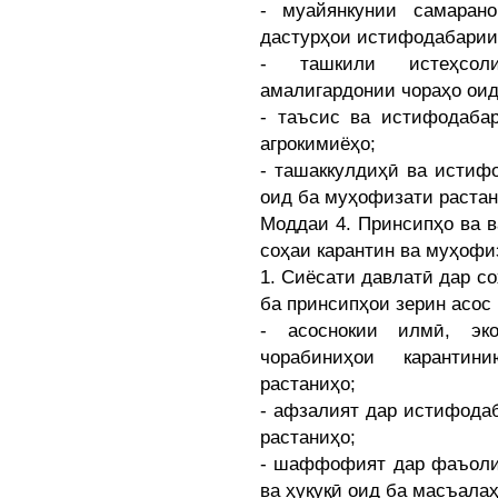
- муайянкунии самаран
дастурҳои истифодабарии 
- ташкили истеҳсоли
амалигардонии чораҳо оид
- таъсис ва истифодаба
агрокимиёҳо;
- ташаккулдиҳӣ ва истиф
оид ба муҳофизати растан
Моддаи 4. Принсипҳо ва 
соҳаи карантин ва муҳофи
1. Сиёсати давлатӣ дар с
ба принсипҳои зерин асос
- асоснокии илмӣ, эко
чорабиниҳои каранти
растаниҳо;
- афзалият дар истифода
растаниҳо;
- шаффофият дар фаъолия
ва ҳуқуқӣ оид ба масъала