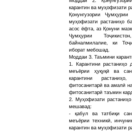
Моддаи 2. Қонунгузори
карантин ва муҳофизати р
Қонунгузории Ҷумҳурии
муҳофизати растаниҳо ба
асос ёфта, аз Қонуни маз
Ҷумҳурии Тоҷикисто
байналмилалие, ки Тоҷ
иборат мебошад.
Моддаи 3. Таъмини карант
1. Карантини растаниҳо 
меъёрии ҳуқуқӣ ва сан
карантини растаниҳо
фитосанитарӣ ва амалӣ н
фитосанитарӣ таъмин кар
2. Муҳофизати растаниҳо
мешавад:
- қабул ва татбиқи са
меъёрии техникӣ, инчуни
карантин ва муҳофизати р