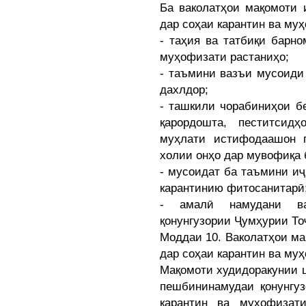
Ба ваколатҳои мақомоти 
дар соҳаи карантин ва му
- таҳия ва татбиқи барн
муҳофизати растаниҳо;
- таъмини вазъи мусоиди
дахлдор;
- ташкили чорабиниҳои б
қарордошта, пеститсид
муҳлати истифодаашон 
холии онҳо дар мувофиқа 
- мусоидат ба таъмини иҷ
карантинию фитосанитарӣ
- амалӣ намудани ва
қонунгузории Ҷумҳурии То
Моддаи 10. Ваколатҳои ма
дар соҳаи карантин ва му
Мақомоти худидоракунии ш
пешбининамудаи қонунгуз
карантин ва муҳофизат