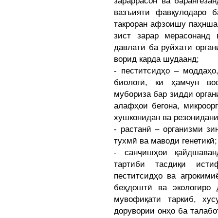
зараррасон ва барангеза
вазъияти фавқулодаро б
такроран афзоишу паҳнша
зист зарар мерасонанд 
давлатӣ ба рӯйхати орга
ворид карда шудаанд;
- пеститсидҳо – моддаҳо
биологӣ, ки ҳамчун во
мубориза бар зидди орган
алафҳои бегона, микроор
хушконидан ва резонидани
- растанӣ – организми зи
тухмӣ ва маводи генетикӣ;
- санҷишҳои қайдшаван
тартиби тасдиқи исти
пеститсидҳо ва агрокимиё
беҳдоштӣ ва экологиро 
мувофиқати таркиб, ху
дорувории онҳо ба талабо