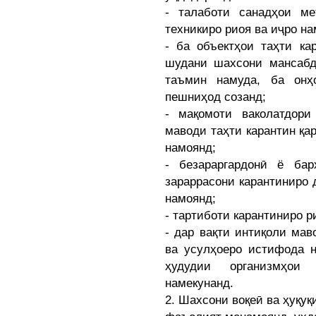
- талаботи санадҳои м
техникиро риоя ва иҷро на
- ба объектҳои таҳти ка
шудани шахсони мансабд
таъмин намуда, ба онҳ
пешниҳод созанд;
- мақомоти ваколатдор
маводи таҳти карантин қа
намоянд;
- безараргардонӣ ё ба
зараррасони карантиниро 
намоянд;
- тартиботи карантиниро р
- дар вақти интиқоли мав
ва усулҳоеро истифода н
ҳудудии организмҳои 
намекунанд.
2. Шахсони воқеӣ ва ҳуқуқ