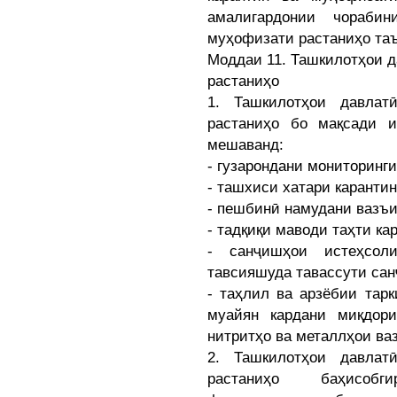
амалигардонии чорабин
муҳофизати растаниҳо та
Моддаи 11. Ташкилотҳои д
растаниҳо
1. Ташкилотҳои давлат
растаниҳо бо мақсади 
мешаванд:
- гузарондани мониторинг
- ташхиси хатари каранти
- пешбинӣ намудани вазъ
- тадқиқи маводи таҳти ка
- санҷишҳои истеҳсоли
тавсияшуда тавассути сан
- таҳлил ва арзёбии тар
муайян кардани миқдори
нитритҳо ва металлҳои ваз
2. Ташкилотҳои давлат
растаниҳо баҳисобг