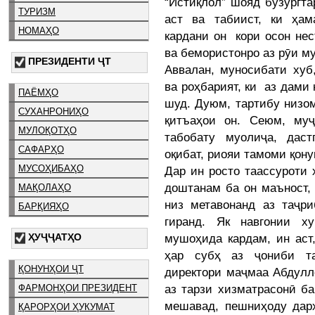
“Истиқлол” шояд бузургт
ТУРИЗМ
аст ва табиист, ки ҳам
НОМАҲО
кардани он кори осон не
ва бемористонро аз рӯи м
ПРЕЗИДЕНТИ ҶТ
Аввалан, муносибати хуб
ва роҳбарият, ки аз дами
ПАЁМҲО
шуд. Дуюм, тартибу низо
СУХАНРОНИҲО
қитъаҳои он. Сеюм, муҷ
МУЛОҚОТҲО
табобату муолиҷа, дас
САФАРҲО
оқибат, риояи тамоми қон
МУСОҲИБАҲО
Дар ин росто таассуроти 
доштанам ба он маъност,
МАҚОЛАҲО
низ метавонанд аз таҷр
БАРҚИЯҲО
гиранд. Як навгонии х
мушоҳида кардам, ин аст,
ҲУҶҶАТҲО
ҳар субҳ аз ҷониби та
ҚОНУНҲОИ ҶТ
директори маҷмаа Абдулл
аз тарзи хизматрасонӣ ба
ФАРМОНҲОИ ПРЕЗИДЕНТ
мешавад, пешниҳоду дар
ҚАРОРҲОИ ҲУКУМАТ