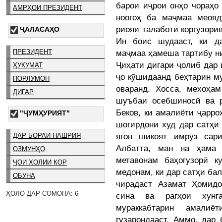
барои иҷрои онҳо чораҳ
АМРҲОИ ПРЕЗИДЕНТ
ноогоҳ ба маҷмаа меояд
риояи талаботи коргузори
ҶАЛАСАҲО
Ин боис шудааст, ки д
ПРЕЗИДЕНТ
маҷмаа ҳамеша тартибу ни
Ҷиҳати дигари ҷолиб дар 
ҲУКУМАТ
ҷо кӯшидаанд беҳтарин м
ПОРЛУМОН
оваранд. Хосса, мехоҳа
ДИГАР
шуъбаи осебшиносӣ ва р
Беков, ки амалиёти ҷарро
"ҶУМҲУРИЯТ"
шогирдони худ дар сатҳи
ягон шикоят имрӯз сар
ДАР БОРАИ НАШРИЯ
Албатта, ман на ҳама 
ОЗМУНҲО
метавонам баҳогузорӣ к
ҶОИ ХОЛИИ КОР
медонам, ки дар сатҳи бал
ОБУНА
чирадаст Азамат Ҳомид
ҲОЛО ДАР СОМОНА: 6
сина ва рагҳои хунг
мураккабтарин амали
гузарондааст. Аммо, дар