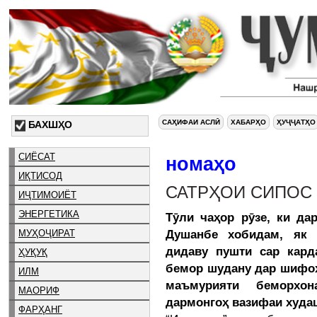
САҲИФАИ АСЛӢ
ХАБАРҲО
ҲУҶҶАТҲО
БАХШҲО
СИЁСАТ
номаҳо
ИҚТИСОД
САТРҲОИ СИПОС
ИҶТИМОИЁТ
ЭНЕРГЕТИКА
Тӯли чаҳор рӯзе, ки да
Душанбе хобидам, як 
МУҲОҶИРАТ
дидаву пушти сар кард
ҲУҚУҚ
бемор шудану дар шифох
ИЛМ
маъмурияти беморхон
МАОРИФ
дармонгоҳ вазифаи худа
ФАРҲАНГ