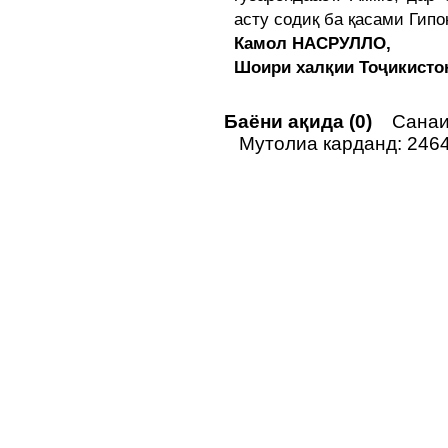
асту содиқ ба қасами Гипо
Камол НАСРУЛЛО,
Шоири халқии Тоҷикисто
Баёни ақида (0)
Санаи 
Мутолиа карданд: 246