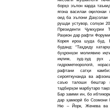
борҳо эълон карда таъки
ягона василаи оқилонаи
оид ба эълони Даҳсолаи
рушди устувор, солҳои 20
Президенти Ҷумҳурии 
Раҳмон дар рафти Форуми
Корея ироа шуда буд. 
буданд: “Таҳдиду хатар
буҳронҳои молиявию иқт
иқлим, зуд-зуд рух 
гидрометеорологӣ, нор
рафтани сатҳи камбиз
сирояткунанда ва афзои
саъю талоши бештар 
тадбирҳои марбутаро тақо
Бар замми ин, бо ибтикор
дар ҳамкорӣ бо Созмони
Ню – Йорк, Женева ва 