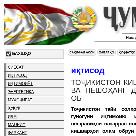
САҲИФАИ АСЛӢ
ХАБАРҲО
ҲУҶҶАТҲО
БАХШҲО
СИЁСАТ
иқтисод
ИҚТИСОД
ТОҶИКИСТОН КИ
ИҶТИМОИЁТ
ВА ПЕШОҲАНГ 
ЭНЕРГЕТИКА
ОБ
МУҲОҶИРАТ
ҲУҚУҚ
Тоҷикистон тайи солҳ
гуногуни иҷтимоию 
ИЛМ
пешравиҳои назаррас но
МАОРИФ
кишварҳои олам обруи
ФАРҲАНГ