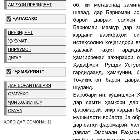
об, ки метавонад зами
АМРҲОИ ПРЕЗИДЕНТ
шавад, дар Барномаи и
ҶАЛАСАҲО
барои давраи солҳои 
Барномаи мазкур дар з
ПРЕЗИДЕНТ
кардани вазифаҳои с
ҲУКУМАТ
истеҳсолию хоҷагидорӣ в
ҳавзавӣ таҳия гардид
ПОРЛУМОН
ҳамгироёнаи захираҳои 
ДИГАР
Ҳадафҳои Рушди Устув
"ҶУМҲУРИЯТ"
гардидаанд, ҳамчунин,
Тоҷикистон барои давр
ДАР БОРАИ НАШРИЯ
шуданд.
Баробари ин, кӯшишҳои Ҳ
ОЗМУНҲО
дар самти ҳамкорӣ дар
ҶОИ ХОЛИИ КОР
фаромарзӣ, зикр кардан ба
ОБУНА
мушкилоти вобаста ба обр
ҲОЛО ДАР СОМОНА: 11
дар сатҳи фаромарзӣ, ҳал
давлат Эмомалӣ Раҳмон 
нисбати мушкилоти печи