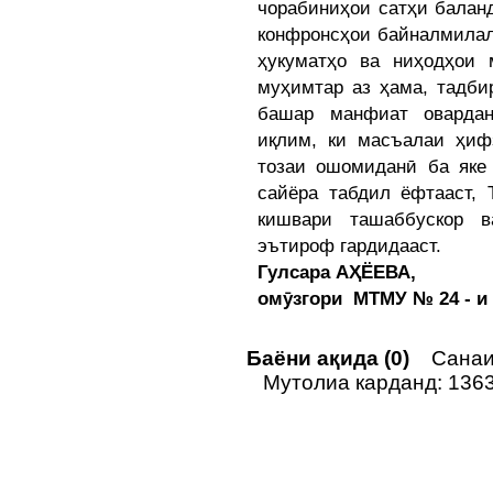
чорабиниҳои сатҳи балан
конфронсҳои байналмилал
ҳукуматҳо ва ниҳодҳои 
муҳимтар аз ҳама, тадби
башар манфиат оварда
иқлим, ки масъалаи ҳиф
тозаи ошомиданӣ ба яке
сайёра табдил ёфтааст, 
кишвари ташаббускор 
эътироф гардидааст.
Гулсара АҲЁЕВА,
омӯзгори МТМУ № 24 - и
Баёни ақида (0)
Санаи 
Мутолиа карданд: 136