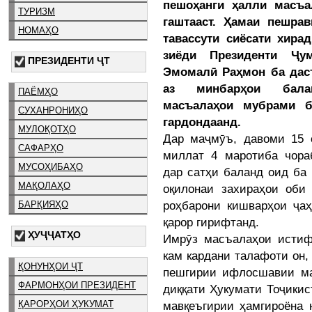
пешоҳанги ҳалли масъ
ТУРИЗМ
гаштааст. Ҳамаи пешра
НОМАҲО
тавассути сиёсати хира
зиёди Президенти Ҷум
ПРЕЗИДЕНТИ ҶТ
Эмомалӣ Раҳмон ба дас
аз минбарҳои бала
ПАЁМҲО
масъалаҳои мубрами б
СУХАНРОНИҲО
гардондаанд.
МУЛОҚОТҲО
Дар маҷмӯъ, давоми 15 
САФАРҲО
миллат 4 маротиба чор
МУСОҲИБАҲО
дар сатҳи баланд оид ба
МАҚОЛАҲО
оқилонаи захираҳои оби
роҳбарони кишварҳои ҷа
БАРҚИЯҲО
қарор гирифтанд.
ҲУҶҶАТҲО
Имрӯз масъалаҳои истиф
кам кардани талафоти он,
ҚОНУНҲОИ ҶТ
пешгирии ифлосшавии ма
ФАРМОНҲОИ ПРЕЗИДЕНТ
диққати Ҳукумати Тоҷикис
ҚАРОРҲОИ ҲУКУМАТ
мавқеъгирии ҳамгироёна 