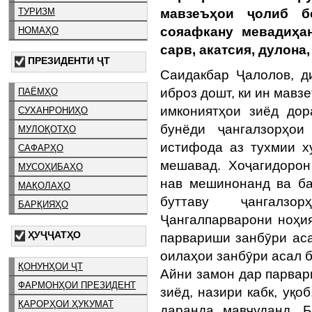
ТУРИЗМ
мавзеъҳои ҷолиб б
сояафкану мевадиҳан
НОМАҲО
сарв, акатсия, дулона
ПРЕЗИДЕНТИ ҶТ
Саидакбар Ҷалолов, ди
иброз дошт, ки ин мавз
ПАЁМҲО
имкониятҳои зиёд дор
СУХАНРОНИҲО
бунёди ҷангалзорҳо
МУЛОҚОТҲО
истифода аз тухмии 
САФАРҲО
мешавад. Хоҷагидорон
МУСОҲИБАҲО
нав мешинонанд ва ба
МАҚОЛАҲО
буттаву ҷангалзо
БАРҚИЯҲО
Ҷангалпарварони ноҳи
ҲУҶҶАТҲО
парвариши занбӯри ас
оилаҳои занбӯри асал б
ҚОНУНҲОИ ҶТ
Айни замон дар парвар
ФАРМОНҲОИ ПРЕЗИДЕНТ
зиёд, назири кабк, уқо
ҚАРОРҲОИ ҲУКУМАТ
даранда мавҷуданд. 