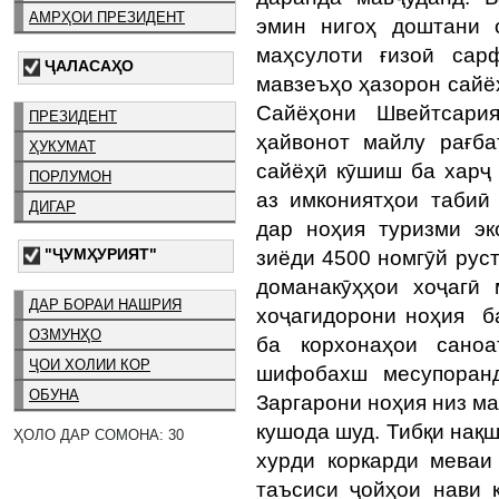
АМРҲОИ ПРЕЗИДЕНТ
эмин нигоҳ доштани 
маҳсулоти ғизоӣ сар
ҶАЛАСАҲО
мавзеъҳо ҳазорон сайёҳ
Сайёҳони Швейтсари
ПРЕЗИДЕНТ
ҳайвонот майлу рағба
ҲУКУМАТ
сайёҳӣ кӯшиш ба харҷ 
ПОРЛУМОН
аз имкониятҳои табиӣ
ДИГАР
дар ноҳия туризми эк
"ҶУМҲУРИЯТ"
зиёди 4500 номгӯй рус
доманакӯҳҳои хоҷагӣ 
ДАР БОРАИ НАШРИЯ
хоҷагидорони ноҳия б
ОЗМУНҲО
ба корхонаҳои сано
ҶОИ ХОЛИИ КОР
шифобахш месупоранд
ОБУНА
Заргарони ноҳия низ м
кушода шуд. Тибқи нақш
ҲОЛО ДАР СОМОНА: 30
хурди коркарди меваи
таъсиси ҷойҳои нави 