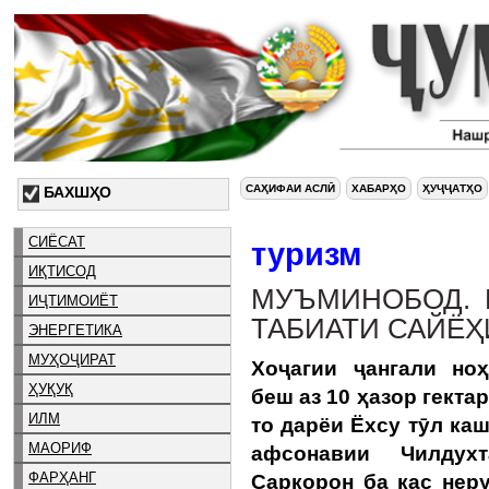
САҲИФАИ АСЛӢ
ХАБАРҲО
ҲУҶҶАТҲО
БАХШҲО
СИЁСАТ
туризм
ИҚТИСОД
МУЪМИНОБОД. 
ИҶТИМОИЁТ
ТАБИАТИ САЙЁҲ
ЭНЕРГЕТИКА
МУҲОҶИРАТ
Хоҷагии ҷангали ноҳ
ҲУҚУҚ
беш аз 10 ҳазор гекта
ИЛМ
то дарёи Ёхсу тӯл ка
МАОРИФ
афсонавии Чилдухт
ФАРҲАНГ
Саркорон ба кас нер