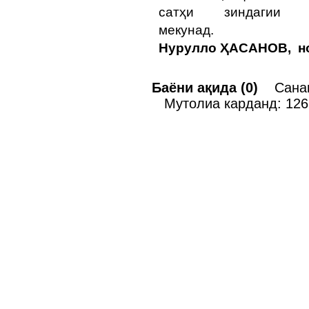
сатҳи зиндагии 
меку
Нурулло ҲАСАНОВ, н
Баёни ақида (0)
Санаи 
Мутолиа карданд: 126