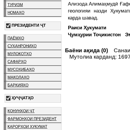
Ализода Алимаҳмудӣ Ғаф
ТУРИЗМ
геологияи назди Ҳукума
НОМАҲО
карда шавад.
ПРЕЗИДЕНТИ ҶТ
Раиси Ҳукумати
Ҷумҳурии Тоҷикистон 
ПАЁМҲО
СУХАНРОНИҲО
Баёни ақида (0)
Санаи 
МУЛОҚОТҲО
Мутолиа карданд: 169
САФАРҲО
МУСОҲИБАҲО
МАҚОЛАҲО
БАРҚИЯҲО
ҲУҶҶАТҲО
ҚОНУНҲОИ ҶТ
ФАРМОНҲОИ ПРЕЗИДЕНТ
ҚАРОРҲОИ ҲУКУМАТ