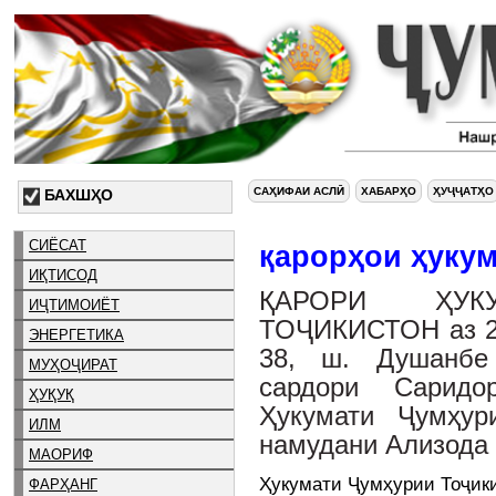
САҲИФАИ АСЛӢ
ХАБАРҲО
ҲУҶҶАТҲО
БАХШҲО
СИЁСАТ
қарорҳои ҳукум
ИҚТИСОД
ҚАРОРИ ҲУК
ИҶТИМОИЁТ
ТОҶИКИСТОН аз 28
ЭНЕРГЕТИКА
38, ш. Душанбе
МУҲОҶИРАТ
сардори Саридо
ҲУҚУҚ
Ҳукумати Ҷумҳур
ИЛМ
намудани Ализода 
МАОРИФ
Ҳукумати Ҷумҳурии Тоҷик
ФАРҲАНГ