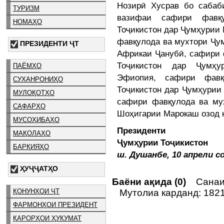
Нозирӣ Хусрав бо сабаб
ТУРИЗМ
вазифаи сафири фавқ
НОМАҲО
Тоҷикистон дар Ҷумҳурии
фавқулода ва мухтори Ҷу
ПРЕЗИДЕНТИ ҶТ
Африкаи Ҷанубӣ, сафири 
Тоҷикистон дар Ҷумҳу
ПАЁМҲО
Эфиопия, сафири фавқ
СУХАНРОНИҲО
Тоҷикистон дар Ҷумҳурии
МУЛОҚОТҲО
сафири фавқулода ва му
САФАРҲО
Шоҳигарии Марокаш озод 
МУСОҲИБАҲО
Президенти
МАҚОЛАҲО
Ҷумҳурии Тоҷикис
БАРҚИЯҲО
ш. Душанбе, 10 апрели с
ҲУҶҶАТҲО
Баёни ақида (0)
Санаи 
ҚОНУНҲОИ ҶТ
Мутолиа карданд: 182
ФАРМОНҲОИ ПРЕЗИДЕНТ
ҚАРОРҲОИ ҲУКУМАТ