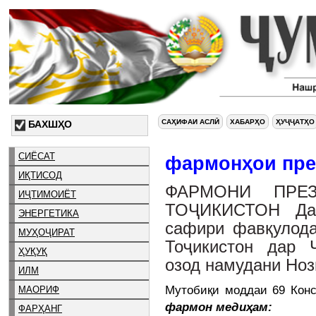
САҲИФАИ АСЛӢ
ХАБАРҲО
ҲУҶҶАТҲО
БАХШҲО
СИЁСАТ
фармонҳои пре
ИҚТИСОД
ФАРМОНИ ПРЕЗ
ИҶТИМОИЁТ
ТОҶИКИСТОН Да
ЭНЕРГЕТИКА
сафири фавқулода
МУҲОҶИРАТ
Тоҷикистон дар 
ҲУҚУҚ
озод намудани Ноз
ИЛМ
Мутобиқи моддаи 69 Конс
МАОРИФ
фармон медиҳам:
ФАРҲАНГ