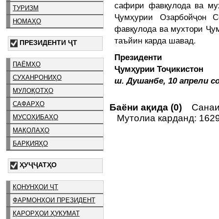
сафири фавқулода ва му
ТУРИЗМ
Ҷумҳурии Озарбойҷон 
НОМАҲО
фавқулода ва мухтори Ҷум
таъйин карда шавад.
ПРЕЗИДЕНТИ ҶТ
Президенти
ПАЁМҲО
Ҷумҳурии Тоҷикис
СУХАНРОНИҲО
ш. Душанбе, 10 апрели с
МУЛОҚОТҲО
САФАРҲО
Баёни ақида (0)
Санаи 
Мутолиа карданд: 162
МУСОҲИБАҲО
МАҚОЛАҲО
БАРҚИЯҲО
ҲУҶҶАТҲО
ҚОНУНҲОИ ҶТ
ФАРМОНҲОИ ПРЕЗИДЕНТ
ҚАРОРҲОИ ҲУКУМАТ