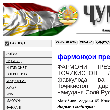
САҲИФАИ АСЛӢ
ХАБАРҲО
ҲУҶҶАТҲО
БАХШҲО
СИЁСАТ
фармонҳои пре
ИҚТИСОД
ФАРМОНИ ПРЕЗ
ИҶТИМОИЁТ
ТОҶИКИСТОН Д
ЭНЕРГЕТИКА
фавқулода ва
МУҲОҶИРАТ
Тоҷикистон да
ҲУҚУҚ
намудани Солӣ Ру
ИЛМ
Мутобиқи моддаи 69 Конс
МАОРИФ
фармон медиҳам:
ФАРҲАНГ