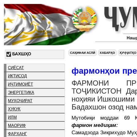
САҲИФАИ АСЛӢ
ХАБАРҲО
ҲУҶҶАТҲО
БАХШҲО
СИЁСАТ
фармонҳои пре
ИҚТИСОД
ФАРМОНИ ПР
ИҶТИМОИЁТ
ТОҶИКИСТОН Дар
ЭНЕРГЕТИКА
ноҳияи Ишкошими 
МУҲОҶИРАТ
Бадахшон озод на
ҲУҚУҚ
Мутобиқи моддаи 69 Ко
ИЛМ
фармон медиҳам:
МАОРИФ
Самадзода Зикрихудо Муҳ
ФАРҲАНГ