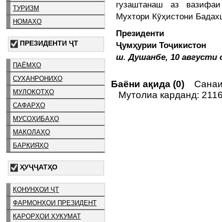
гузаштанаш аз вазифа
ТУРИЗМ
Мухтори Кӯҳистони Бадахш
НОМАҲО
Президенти
ПРЕЗИДЕНТИ ҶТ
Ҷумҳурии Тоҷикис
ш. Душанбе, 10 августи 
ПАЁМҲО
СУХАНРОНИҲО
Баёни ақида (0)
Санаи 
МУЛОҚОТҲО
Мутолиа карданд: 211
САФАРҲО
МУСОҲИБАҲО
МАҚОЛАҲО
БАРҚИЯҲО
ҲУҶҶАТҲО
ҚОНУНҲОИ ҶТ
ФАРМОНҲОИ ПРЕЗИДЕНТ
ҚАРОРҲОИ ҲУКУМАТ