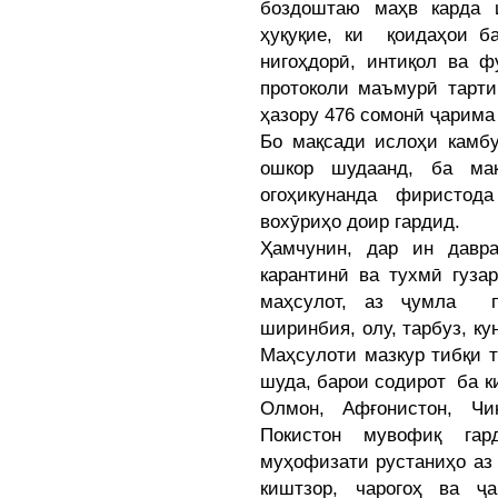
боздоштаю маҳв карда 
ҳуқуқие, ки қоидаҳои ба
нигоҳдорӣ, интиқол ва 
протоколи маъмурӣ тарти
ҳазору 476 сомонӣ ҷарима
Бо мақсади ислоҳи камбу
ошкор шудаанд, ба мақ
огоҳикунанда фиристод
вохӯриҳо доир гардид.
Ҳамчунин, дар ин давра
карантинӣ ва тухмӣ гуза
маҳсулот, аз ҷумла па
ширинбия, олу, тарбуз, к
Маҳсулоти мазкур тибқи 
шуда, барои содирот ба к
Олмон, Афғонистон, Чи
Покистон мувофиқ гар
муҳофизати рустаниҳо аз 
киштзор, чарогоҳ ва ҷ