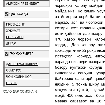
АМРҲОИ ПРЕЗИДЕНТ
чорвоҳои калону майдаи 
майда низ бо ҳамин усул
ҶАЛАСАҲО
аз бемории ҳорӣ ба ҳисо
маркаб, асп ва чорпоҳои
ПРЕЗИДЕНТ
хотири нест кардани ҳаш
ҲУКУМАТ
исти ҳайвонот дар шаҳру 
ПОРЛУМОН
470 ҳазор чорвои кало
ДИГАР
гардид. Дар кашару оғи
коркарди кимиёӣ роҳандоз
"ҶУМҲУРИЯТ"
Истеҳсол, коркард, ниг
паранда низ зери назорат
ДАР БОРАИ НАШРИЯ
бозору нуқтаҳои фурӯш
ОЗМУНҲО
кишоварзӣ санҷиш гуза
ҶОИ ХОЛИИ КОР
байторию санитарӣ ҷавоб
ОБУНА
наздики 5 тонна ширу м
маҳсулоти гӯштӣ, қариб 
ҲОЛО ДАР СОМОНА: 6
моҳӣ, 450 кило асал, беш
меваю сабзавот ва 16 