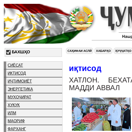
САҲИФАИ АСЛӢ
ХАБАРҲО
ҲУҶҶАТҲО
БАХШҲО
СИЁСАТ
иқтисод
ИҚТИСОД
ХАТЛОН. БЕХА
ИҶТИМОИЁТ
МАДДИ АВВАЛ
ЭНЕРГЕТИКА
МУҲОҶИРАТ
ҲУҚУҚ
ИЛМ
МАОРИФ
ФАРҲАНГ