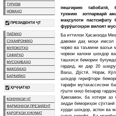
ТУРИЗМ
пешгирию табобатӣ, б
НОМАҲО
тухмию зотпарварӣ ама
маҳсулоти пастсифату 
ПРЕЗИДЕНТИ ҶТ
фурӯшгоҳҳои вилоят мус
ПАЁМҲО
Ба иттилои Ҳасанзода Меҳ
давоми даҳ моҳи имсол 
СУХАНРОНИҲО
чорво ва таъмини вазъи 
МУЛОҚОТҲО
чорвои калони шохдор ва
САФАРҲО
ташхиси бемории буғумда
МУСОҲИБАҲО
гардид, ки дар 20 шаҳру
МАҚОЛАҲО
Вахш, Дӯстӣ, Норак, Кӯ
БАРҚИЯҲО
шохдор гирифтори бемори
тарафи мутахассисони ба
ҲУҶҶАТҲО
гӯшти онҳо безарар гардо
Ҳамзамон, ба хотири аз 
ҚОНУНҲОИ ҶТ
зидди бемориҳои сӯхтанӣ 
ФАРМОНҲОИ ПРЕЗИДЕНТ
хурди шохдор, аспон ва м
ҚАРОРҲОИ ҲУКУМАТ
сурат гирифт. Ба муқоби