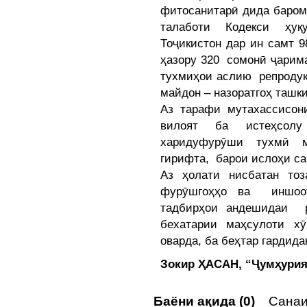
фитосанитарӣ дида баром
талаботи Кодекси ҳуқ
Тоҷикистон дар ин самт 
ҳазору 320 сомонӣ ҷарим
тухмиҳои аслию репродукс
майдон – назоратгоҳ ташк
Аз тарафи мутахассисон
вилоят ба истеҳсолу
харидуфурӯши тухмӣ м
гирифта, барои ислоҳи са
Аз ҳолати нисбатан тоз
фурӯшгоҳҳо ва иншоот
тадбирҳои андешидаи 
бехатарии маҳсулоти х
оварда, ба беҳтар гардид
Зокир ҲАСАН, “Ҷумҳурия
Баёни ақида (0)
Санаи 