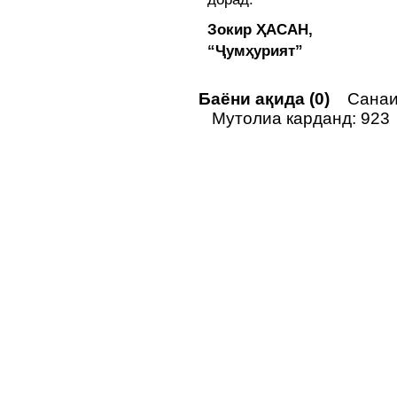
Зокир ҲАСАН,
“Ҷумҳурият”
Баёни ақида (0)
Санаи 
Мутолиа карданд: 923