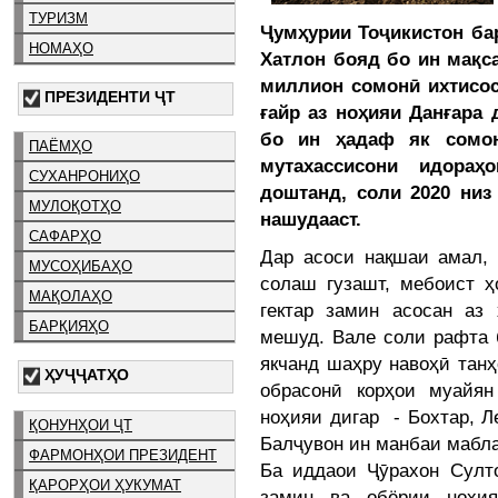
ТУРИЗМ
Ҷумҳурии Тоҷикистон бар
НОМАҲО
Хатлон бояд бо ин мақса
миллион сомонӣ ихтисос
ПРЕЗИДЕНТИ ҶТ
ғайр аз ноҳияи Данғара 
бо ин ҳадаф як сомон
ПАЁМҲО
мутахассисони идора
СУХАНРОНИҲО
доштанд, соли 2020 низ
МУЛОҚОТҲО
нашудааст.
САФАРҲО
Дар асоси нақшаи амал, 
МУСОҲИБАҲО
солаш гузашт, мебоист ҳ
МАҚОЛАҲО
гектар замин асосан аз
БАРҚИЯҲО
мешуд. Вале соли рафта б
якчанд шаҳру навоҳӣ танҳ
ҲУҶҶАТҲО
обрасонӣ корҳои муайя
ноҳияи дигар - Бохтар, Л
ҚОНУНҲОИ ҶТ
Балҷувон ин манбаи мабла
ФАРМОНҲОИ ПРЕЗИДЕНТ
Ба иддаои Ҷӯрахон Султ
ҚАРОРҲОИ ҲУКУМАТ
замин ва обёрии ноҳия