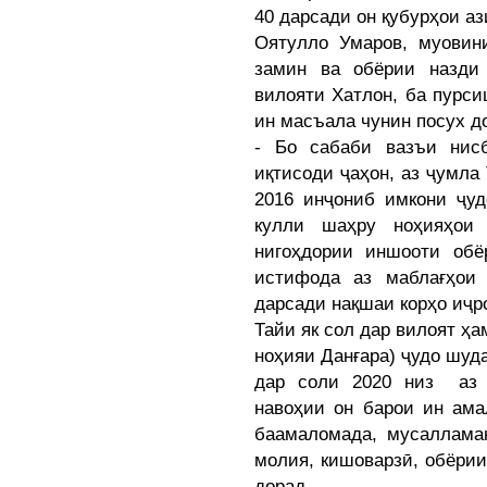
40 дарсади он қубурҳои аз
Оятулло Умаров, муовин
замин ва обёрии назди
вилояти Хатлон, ба пурс
ин масъала чунин посух д
- Бо сабаби вазъи нис
иқтисоди ҷаҳон, аз ҷумла
2016 инҷониб имкони ҷуд
кулли шаҳру ноҳияҳои 
нигоҳдории иншооти обё
истифода аз маблағҳои
дарсади нақшаи корҳо иҷр
Тайи як сол дар вилоят ҳа
ноҳияи Данғара) ҷудо шуда
дар соли 2020 низ аз 
навоҳии он барои ин ама
баамаломада, мусаллама
молия, кишоварзӣ, обёрии
дорад.