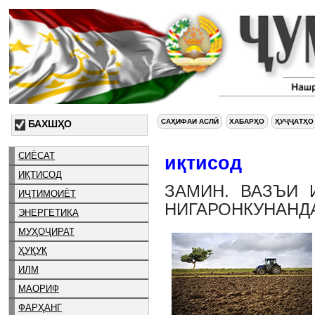
САҲИФАИ АСЛӢ
ХАБАРҲО
ҲУҶҶАТҲО
БАХШҲО
СИЁСАТ
иқтисод
ИҚТИСОД
ЗАМИН. ВАЗЪИ 
ИҶТИМОИЁТ
НИГАРОНКУНАНДА
ЭНЕРГЕТИКА
МУҲОҶИРАТ
ҲУҚУҚ
ИЛМ
МАОРИФ
ФАРҲАНГ