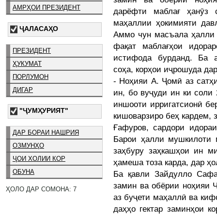
АМРҲОИ ПРЕЗИДЕНТ
дарёфти маблағ ҳанӯз 
маҳаллии ҳокимияти давл
ҶАЛАСАҲО
Аммо чун масъала ҳалли 
фақат маблағҳои идорар
ПРЕЗИДЕНТ
истифода бурданд. Ба 
ҲУКУМАТ
соҳа, корҳои иҷрошуда да
ПОРЛУМОН
- Ноҳияи А. Ҷомӣ аз сатҳ
ДИГАР
ин, бо вуҷуди ин ки соли 
иншооти ирригатсионӣ бер
"ҶУМҲУРИЯТ"
кишоварзиро беҳ кардем, з
Ғафуров, сардори идораи
ДАР БОРАИ НАШРИЯ
Барои ҳалли мушкилоти м
ОЗМУНҲО
заҳбуру заҳкашҳои ин ми
ҶОИ ХОЛИИ КОР
ҳамеша тоза карда, дар ҳо
ОБУНА
Ба қавли Зайдулло Сафа
замин ва обёрии ноҳияи 
ҲОЛО ДАР СОМОНА: 7
аз буҷети маҳаллӣ ва киф
даҳҳо гектар заминҳои ко