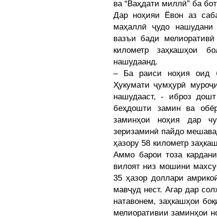
ва “Ваҳдати миллӣ” ба бо
Дар ноҳияи Ёвон аз саб
маҳаллӣ ҷудо нашудани 
вазъи бади мелиоративӣ 
километр заҳкашҳои б
нашудаанд.
– Ба раиси ноҳия оид 
Ҳукумати ҷумҳурӣ муроҷи
нашудааст, - иброз дош
беҳдошти замин ва обё
заминҳои ноҳия дар чу
зеризаминӣ пайдо мешавад
ҳазору 58 километр заҳка
Аммо барои тоза кардани
вилоят низ мошини махсус
35 ҳазор доллари амрико
мавҷуд нест. Агар дар со
натавонем, заҳкашҳои боқ
мелиоративии заминҳои но