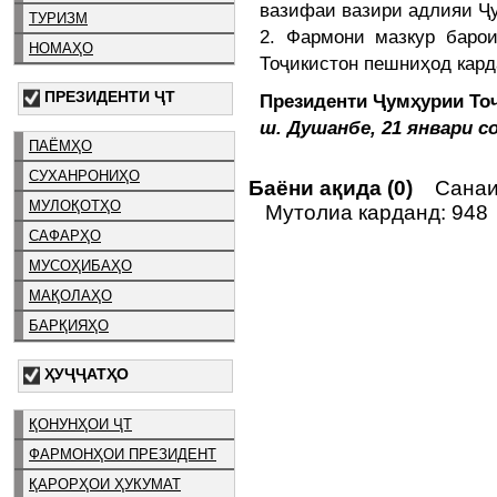
вазифаи вазири адлияи Ҷу
ТУРИЗМ
2. Фармони мазкур баро
НОМАҲО
Тоҷикистон пешниҳод кард
ПРЕЗИДЕНТИ ҶТ
Президенти Ҷумҳурии
ш. Душанбе, 21 январи с
ПАЁМҲО
СУХАНРОНИҲО
Баёни ақида (0)
Санаи 
МУЛОҚОТҲО
Мутолиа карданд: 948
САФАРҲО
МУСОҲИБАҲО
МАҚОЛАҲО
БАРҚИЯҲО
ҲУҶҶАТҲО
ҚОНУНҲОИ ҶТ
ФАРМОНҲОИ ПРЕЗИДЕНТ
ҚАРОРҲОИ ҲУКУМАТ