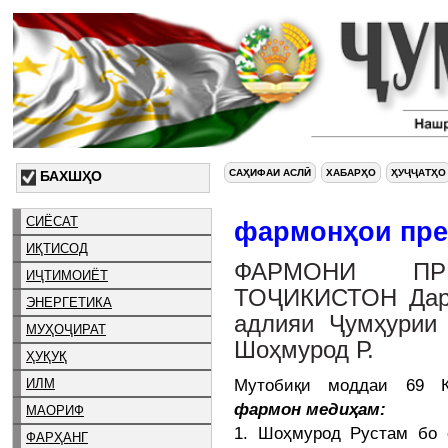
САҲИФАИ АСЛӢ
ХАБАРҲО
ҲУҶҶАТҲО
БАХШҲО
СИЁСАТ
фармонҳои пре
ИҚТИСОД
ФАРМОНИ ПР
ИҶТИМОИЁТ
ТОҶИКИСТОН Дар 
ЭНЕРГЕТИКА
адлияи Ҷумҳурии 
МУҲОҶИРАТ
Шоҳмурод Р.
ҲУҚУҚ
Мутобиқи моддаи 69 Ко
ИЛМ
фармон медиҳам:
МАОРИФ
1. Шоҳмурод Рустам бо 
ФАРҲАНГ