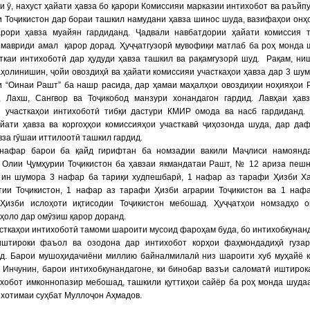
и ӯ, нахуст ҳайати ҳавза бо қарори Комиссияи марказии интихобот ва раъйп
 Тоҷикистон дар бораи ташкил намудани ҳавза шинос шуда, вазифаҳои онҳ
арори ҳавза муайян гардиданд. Ҷадвали навбатдории ҳайати комиссия 
 мавриди амал қарор дорад. Ҳуҷҷатгузорӣ мувофиқи матлаб ба роҳ монда 
ткаи интихоботӣ дар ҳудуди ҳавза ташкил ва рақамгузорӣ шуд. Рақам, ни
ҳолинишин, ҷойи овоздиҳӣ ва ҳайати комиссияи участкаҳои ҳавза дар 3 шу
и “Оинаи Рашт” ба нашр расида, дар ҳамаи маҳалҳои овоздиҳии ноҳияҳои 
, Лахш, Сангвор ва Тоҷикобод манзури хонандагон гардид. Лавҳаи ҳав
и участкаҳои интихоботӣ тибқи дастури КМИР омода ва насб гардиданд.
айати ҳавза ва коргоҳҳои комиссияҳои участкавӣ ҷиҳозонда шуда, дар да
вза гӯшаи иттилоотӣ ташкил гардид.
нафар барои ба қайд гирифтан ба номзадии вакили Маҷлиси намоянда
 Олии Ҷумҳурии Тоҷикистон ба ҳавзаи якмандатаи Рашт, № 12 ариза пеш
з ин шумора 3 нафар ба тариқи худпешбарӣ, 1 нафар аз тарафи Ҳизби Х
тии Тоҷикистон, 1 нафар аз тарафи Ҳизби аграрии Тоҷикистон ва 1 наф
Ҳизби ислоҳоти иқтисодии Тоҷикистон мебошад. Ҳуҷҷатҳои номзадҳо 
 ҳоло дар омӯзиш қарор доранд.
асткаҳои интихоботӣ тамоми шароити мусоид фароҳам буда, бо интихобкунан
иштироки фаъол ва озодона дар интихобот корҳои фаҳмондадиҳӣ гуза
д. Барои мушоҳидачиёни миллию байналмилалӣ низ шароити хуб муҳайё 
. Инчунин, барои интихобкунандагоне, ки бинобар вазъи саломатӣ иштиро
хобот имконнопазир мебошад, ташкили қуттиҳои сайёр ба роҳ монда шудаа
 хотимаи суҳбат Муллоҷон Аҳмадов.