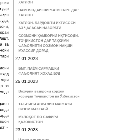
ХАТЛОН
урсии
о дар
НАМОЯНДАИ ШИРКАТИ CNPC ДАР
таҳия
ХАТЛОН
шуда,
ХАТЛОН. БАРДОШТИ ИХТИСОСӢ
шонӣ,
АЗ ҶАЛАСАИ НАЗОРАТӢ
мораи
СОЗМОНИ ҲАМКОРИИ ИҚТИСОДӢ.
Рашт,
ТОҶИКИСТОН ДАР ТАҲКИМИ
за ва
ФАЪОЛИЯТИ СОЗМОН НАҚШИ
 Ҷойи
МУАССИР ДОРАД
фтари
27.01.2023
гони
БМТ. ПАЁМ САРМАШҚИ
ФАЪОЛИЯТ ХОҲАД БУД
ниҳод
алқии
25.01.2023
ар аз
Вохӯрии вазирони корҳои
омода
хориҷии Тоҷикистон ва Ӯзбекистон
дагон
ТАЪСИСИ АВВАЛИН МАРКАЗИ
ҒИЗОИ МАКТАБӢ
ронда
карда
МУЛОҚОТ БО САФИРИ
кашон
ҚАЗОҚИСТОН
ст, -
23.01.2023
Ҷаҳон дар як сатр