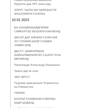
Санаи муҳорибаи аввалини
Нурулло дар UFC аниқ шуд
ХОРУҒ. ҶАЛАСАИ ҶАМЪБАСТИ
ФАЪОЛИЯТИ СОЛОНА
10.01.2023
БА АЗНАВБАҚАЙДГИРИИ
СИМКОРТҲО МУҲЛАТИ КАМ МОНД
ҲИСОР. ДАР АРАФАИ СОЛИ НАВ
217 СОКИНИ ШАҲР СОҲИБИ
ЗАМИН ШУД
ДБССТ. ҲАМКОРИҲОИ
БАЙНАЛМИЛАЛӢ ВУ-СЪАТИ ТОЗА
МЕГИРАНД
Пешниҳоди Александр Лукашенко
Ҷаҳон дар як сатр
ҶИУ-ҶИТСУ
Таҳкими ҳамкориҳои Тоҷикистон
ва Ӯзбекистон
ТЕННИС
БОХТАР. ҒОЛИБОНИ ОЗМУНҲО
ҚАДР ШУДАНД