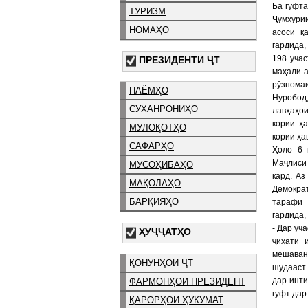
Ба гуфта
ТУРИЗМ
Ҷумҳурии
НОМАҲО
асоси қ
гардида,
198 учас
ПРЕЗИДЕНТИ ҶТ
маҳали а
рӯзнома
ПАЁМҲО
Нуробод
СУХАНРОНИҲО
лавҳаҳо
кории ҳ
МУЛОҚОТҲО
кории ҳа
САФАРҲО
Ҳоло 6 
Маҷлиси
МУСОҲИБАҲО
кард. А
МАҚОЛАҲО
Демокра
БАРҚИЯҲО
тарафи 
гардида,
- Дар уч
ҲУҶҶАТҲО
ҷиҳати 
мешаван
ҚОНУНҲОИ ҶТ
шудааст
дар инти
ФАРМОНҲОИ ПРЕЗИДЕНТ
гуфт дар
ҚАРОРҲОИ ҲУКУМАТ