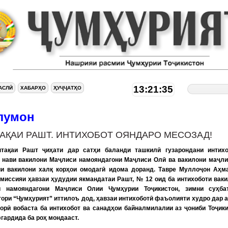
13:21:36
АСЛӢ
ХАБАРҲО
ҲУҶҶАТҲО
лумон
АҚАИ РАШТ. ИНТИХОБОТ ОЯНДАРО МЕСОЗАД!
тақаи Рашт ҷиҳати дар сатҳи баланди ташкилӣ гузарондани интихо
 нави вакилони Маҷлиси намояндагони Маҷлиси Олӣ ва вакилони маҷл
и вакилони халқ корҳои омодагӣ идома доранд. Тавре Муллоҷон Аҳма
омиссияи ҳавзаи ҳудудии якмандатаи Рашт, № 12 оид ба интихоботи вак
и намояндагони Маҷлиси Олии Ҷумҳурии Тоҷикистон, зимни суҳба
гори “Ҷумҳурият” иттилоъ дод, ҳавзаи интихоботӣ фаъолияти худро дар 
зорӣ вобаста ба интихобот ва санадҳои байналмилалии аз ҷониби Тоҷик
гардида ба роҳ мондааст.