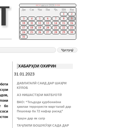
<<
<
август 2026
>
>>
Дш
Сш
Чш
Пш
Ҷъ
Шб
Яш
1
2
3
4
5
6
7
8
9
10
11
12
13
14
15
16
17
18
19
20
21
22
23
24
25
26
27
28
29
30
31
ХАБАРҲОИ ОХИРИН
31.01.2023
ДАВЛАТАЛӢ САИД ДАР ШАҲРИ
боти
КӮЛОБ
исҳои
дов,
АЗ НИШАСТҲОИ МАТБУОТӢ
илони
ВАО: “Теъдоди қурбониёни
т бо
ҳамлаи террористи маргталаб дар
асоси
Пешовар ба 72 нафар расид”
истон
Ҷаҳон дар як сатр
ТАҶЛИЛИ БОШУКӮҲИ САДА ДАР