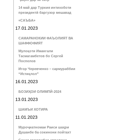
14 май дар Туркия интихоботи
президентӣ баргузор мешавад
«САЪБА»
17.01.2023
САМАРАНОКИИ ФАЪОЛИЯТ ВА
ШАФФОФИЯТ
Мулоқоти Имангали
Тасмагамбетов бо Сергей
Поспелов
Игор Черевченко – сармураббии
“Истиқлол”
16.01.2023
БОЗИҲОИ ОЛИМПӢ-2024
13.01.2023
ШАМЪИ ХОТИРА
11.01.2023
Муроҷиатномаи Раиси шаҳри
Душанбе ба сокинони пойтахт