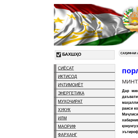
САҲИФАИ 
БАХШҲО
СИЁСАТ
пор
ИҚТИСОД
МИНТ
ИҶТИМОИЁТ
Дар мин
ЭНЕРГЕТИКА
даъвати
МУҲОҶИРАТ
маҳалли
раиси к
ҲУҚУҚ
Маҷлис
ИЛМ
хабарни
қонунгу
МАОРИФ
эътироф
ФАРҲАНГ