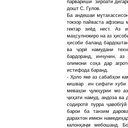
парвариши зироати дигар
дошт С. Гулов.
Ба андешаи мутахассисон
токзор пайваста афзоиш 
гектар зиёд нест. Аз и
маҳсулнокиро на аз ҳисоб
ҳисоби баланд бардоштан
ва ҷорӣ намудани техн
бардоранд, инчунин, аз
олимони соҳа дар агрот
истифода баранд.
- Ҳоло яке аз сабабҳои к
кишвар ин сифати хуби с
меваҳои ҷумҳурии мо аз
ҷиҳати намуд, андоза ва 
содиротӣ пурра ҷавобгӯй
барои ба танзим даров
дарахтон имкон намедиҳад
калонҳаҷм мебошанд. Бо