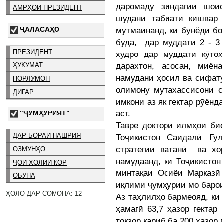
даромаду зиндагии шо
АМРҲОИ ПРЕЗИДЕНТ
шудани табиати кишвар 
ҶАЛАСАҲО
мутмаинанд, ки бунёди б
буда, дар муддати 2 - 3
ПРЕЗИДЕНТ
худро дар муддати кӯто
дарахтон, асосан, миён
ҲУКУМАТ
намудани ҳосил ва сифату
ПОРЛУМОН
олимону мутахассисони с
ДИГАР
имкони аз як гектар рӯёнд
аст.
"ҶУМҲУРИЯТ"
Тавре доктори илмҳои би
ДАР БОРАИ НАШРИЯ
Тоҷикистон Саидалӣ Гу
стратегии ватанӣ ва хо
ОЗМУНҲО
намудаанд, ки Тоҷикисто
ҶОИ ХОЛИИ КОР
минтақаи Осиёи Марказӣ 
ОБУНА
иқлими ҷумҳурии мо барои
ҲОЛО ДАР СОМОНА: 12
Аз таҳлилҳо бармеояд, ки
ҳамагӣ 63,7 ҳазор гектар
токзор қариб ба 200 ҳазор 