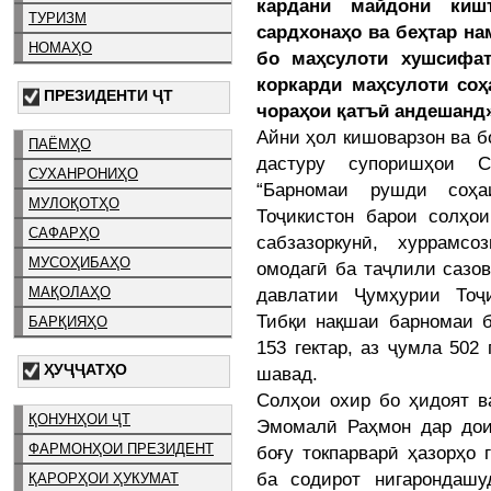
кардани майдони кишт
ТУРИЗМ
сардхонаҳо ва беҳтар н
НОМАҲО
бо маҳсулоти хушсифат
коркарди маҳсулоти со
ПРЕЗИДЕНТИ ҶТ
чораҳои қатъӣ андешанд»
Айни ҳол кишоварзон ва б
ПАЁМҲО
дастуру супоришҳои С
СУХАНРОНИҲО
“Барномаи рушди соҳа
МУЛОҚОТҲО
Тоҷикистон барои солҳои
САФАРҲО
сабзазоркунӣ, хуррамс
МУСОҲИБАҲО
омодагӣ ба таҷлили сазо
давлатии Ҷумҳурии Тоҷ
МАҚОЛАҲО
Тибқи нақшаи барномаи б
БАРҚИЯҲО
153 гектар, аз ҷумла 502
ҲУҶҶАТҲО
шавад.
Солҳои охир бо ҳидоят 
ҚОНУНҲОИ ҶТ
Эмомалӣ Раҳмон дар до
ФАРМОНҲОИ ПРЕЗИДЕНТ
боғу токпарварӣ ҳазорҳо 
ба содирот нигарондаш
ҚАРОРҲОИ ҲУКУМАТ