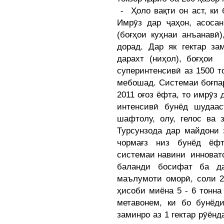
- Ҳоло вақти он аст, ки
Имрӯз дар ҷаҳон, асосан
(боғҳои куҳнаи анъанавӣ
дорад. Дар як гектар за
дарахт (ниҳол), боғҳои 
суперинтенсивӣ аз 1500 т
мебошад. Системаи боғпа
2011 оғоз ёфта, то имрӯз 
интенсивӣ бунёд шудаа
шафтолу, олу, гелос ва
Турсунзода дар майдони 
чормағз низ бунёд ёфт
системаи навини инноватс
баланди босифат ба да
маълумоти оморӣ, соли 2
ҳисоби миёна 5 - 6 тонна
метавонем, ки бо бунёди
заминро аз 1 гектар рӯён