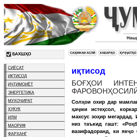
САҲИФАИ АСЛӢ
ХАБАРҲО
ҲУҶҶАТҲО
БАХШҲО
СИЁСАТ
иқтисод
ИҚТИСОД
БОҒҲОИ ИНТЕ
ИҶТИМОИЁТ
ФАРОВОНҲОСИЛ
ЭНЕРГЕТИКА
МУҲОҶИРАТ
Солҳои охир дар мамлак
ҳаҷми истеҳсол, корка
ҲУҚУҚ
махсус зоҳир мегардад. 
ИЛМ
низ таъкид гашт: «Роҳ
МАОРИФ
вазифадоранд, ки якҷо 
ФАРҲАНГ