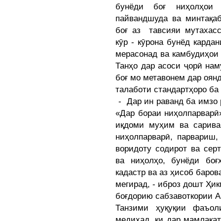
бунёди боғ ниҳолҳои 
пайвандшуда ва минтақаб
боғ аз тавсияи мутахасс
кӯр - кӯрона бунёд карда
мерасонад ва камбудиҳои 
Танҳо дар асоси ҷорӣ на
боғ мо метавонем дар оян
талаботи стандартҳоро ба 
- Дар ин раванд ба имзо
«Дар бораи ниҳолпарварӣ
иқдоми муҳим ва сарива
ниҳолпарварӣ, парвариш,
воридоту содирот ва сер
ва ниҳолҳо, бунёди боғҳ
кадастр ва аз ҳисоб баров
мегирад, - иброз дошт Ҳи
боғдорию сабзавоткории А
Танзими ҳуқуқии фаъол
медиҳад, ки дар мамлака