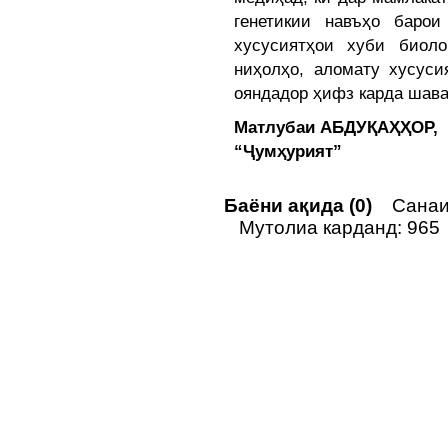
генетикии навъҳо баро
хусусиятҳои хуби биоло
ниҳолҳо, аломату хусуси
ояндадор ҳифз карда шава
Матлубаи АБДУҚАҲҲОР,
“Ҷумҳурият”
Баёни ақида (0)
Санаи 
Мутолиа карданд: 965