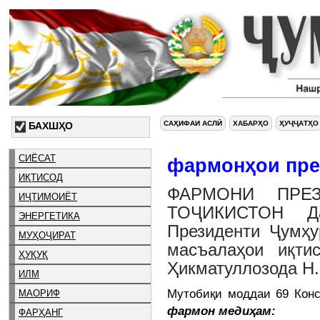
САҲИФАИ АСЛӢ
ХАБАРҲО
ҲУҶҶАТҲО
БАХШҲО
СИЁСАТ
фармонҳои пре
ИҚТИСОД
ФАРМОНИ ПРЕЗ
ИҶТИМОИЁТ
ТОҶИКИСТОН Д
ЭНЕРГЕТИКА
Президенти Ҷумҳу
МУҲОҶИРАТ
масъалаҳои иқти
ҲУҚУҚ
Ҳикматуллозода Н.
ИЛМ
Мутобиқи моддаи 69 Конс
МАОРИФ
фармон медиҳам:
ФАРҲАНГ