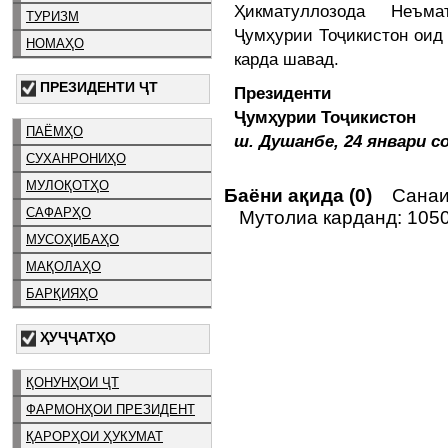
Ҳикматуллозода Неъма
ТУРИЗМ
Ҷумҳурии Тоҷикистон оид
НОМАҲО
карда шавад.
ПРЕЗИДЕНТИ ҶТ
Президенти
Ҷумҳурии Тоҷики
ПАЁМҲО
ш. Душанбе, 24 январи с
СУХАНРОНИҲО
МУЛОҚОТҲО
Баёни ақида (0)
Санаи 
САФАРҲО
Мутолиа карданд: 105
МУСОҲИБАҲО
МАҚОЛАҲО
БАРҚИЯҲО
ҲУҶҶАТҲО
ҚОНУНҲОИ ҶТ
ФАРМОНҲОИ ПРЕЗИДЕНТ
ҚАРОРҲОИ ҲУКУМАТ