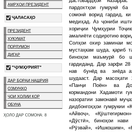
дастовардҳои назарра
АМРҲОИ ПРЕЗИДЕНТ
пардохтҳои гумрукӣ ба
сомонӣ ворид гардид, ки
ҶАЛАСАҲО
медиҳад. Аз ҷониби ишт
хориҷии Ҷумҳурии Тоҷик
ПРЕЗИДЕНТ
амалиёти содиротию ворид
ҲУКУМАТ
Солҳои охир заминаи мо
ПОРЛУМОН
мустаҳкам шуда, қариб т
ДИГАР
биноҳои маъмурӣ бо ш
гардиданд. Дар зарфи 2
"ҶУМҲУРИЯТ"
нав бунёд ва зиёда а
шудааст. Дар масоҳати 
ДАР БОРАИ НАШРИЯ
«Панҷи Поён» ва Дон
ОЗМУНҲО
кормандони Хадамоти гу
ҶОИ ХОЛИИ КОР
назоратии замонавӣ муҷа
ОБУНА
дидбонгоҳҳои гумрукии «К
«Айвоҷ», «Қӯштегирмо
ҲОЛО ДАР СОМОНА: 8
«Дӯстӣ», биноҳои нави 
«Рӯзвай», «Ишкошим», «Н