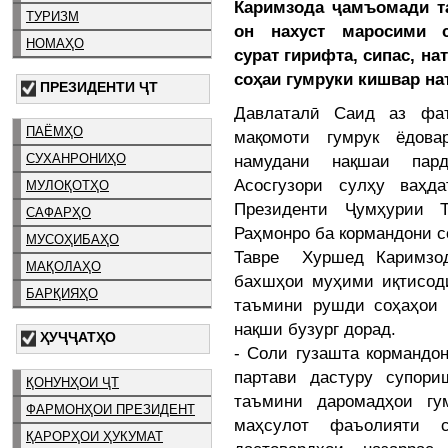
Каримзода ҷамъомади та
ТУРИЗМ
он нахуст маросими с
НОМАҲО
сурат гирифта, сипас, н
соҳаи гумруки кишвар на
ПРЕЗИДЕНТИ ҶТ
Давлаталӣ Саид аз фаъ
ПАЁМҲО
мақомоти гумрук ёдов
намудани нақшаи пард
СУХАНРОНИҲО
Асосгузори сулҳу ваҳ
МУЛОҚОТҲО
Президенти Ҷумҳурии 
САФАРҲО
Раҳмонро ба кормандони с
МУСОҲИБАҲО
Тавре Хуршед Каримзод
МАҚОЛАҲО
бахшҳои муҳими иқтисод
БАРҚИЯҲО
таъмини рушди соҳаҳои 
нақши бузург дорад.
ҲУҶҶАТҲО
- Соли гузашта кормандо
партави дастуру супор
ҚОНУНҲОИ ҶТ
таъмини даромадҳои гу
ФАРМОНҲОИ ПРЕЗИДЕНТ
маҳсулот фаъолияти 
ҚАРОРҲОИ ҲУКУМАТ