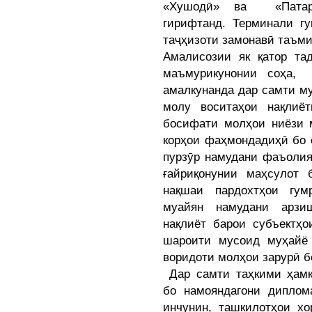
«Хушодӣ» ва «Патар
гирифтанд. Терминали г
таҷҳизоти замонавӣ таъми
Амалисозии як қатор та
маъмурикунонии соҳа, 
амалкунанда дар самти м
молу воситаҳои нақлиёт
босифати молҳои ниёзи 
корҳои фаҳмондадиҳӣ бо 
пурзӯр намудани фаъолия
ғайриқонунии маҳсулот 
нақшаи пардохтҳои гум
муайян намудани арзи
нақлиёт барои субъектҳ
шароити мусоид муҳайё 
воридоти молҳои зарурӣ б
Дар самти таҳкими ҳамк
бо намояндагони диплом
инчунин, ташкилотҳои хо