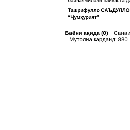
байналмилалӣ пайваста д
Ташрифулло САЪДУЛЛО
“Ҷумҳурият”
Баёни ақида (0)
Санаи 
Мутолиа карданд: 880