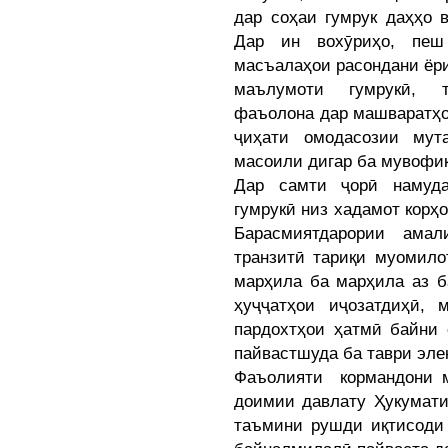
дар соҳаи гумрук даҳҳо 
Дар ин вохӯриҳо, пеш
масъалаҳои расондани ёр
маълумоти гумрукӣ, т
фаъолона дар машваратҳо
ҷиҳати омодасозии мут
масоили дигар ба мувофиқ
Дар самти ҷорӣ намуда
гумрукӣ низ хадамот корҳо
Барасмиятдарории ама
транзитӣ тариқи муомило
марҳила ба марҳила аз б
ҳуҷҷатҳои иҷозатдиҳӣ, 
пардохтҳои ҳатмӣ байни 
пайвастшуда ба таври эле
Фаъолияти кормандони м
доимии давлату Ҳукумат
таъмини рушди иқтисоди