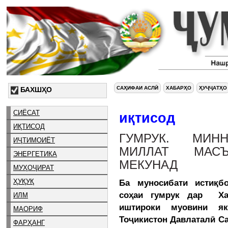
САҲИФАИ АСЛӢ
ХАБАРҲО
ҲУҶҶАТҲО
БАХШҲО
СИЁСАТ
иқтисод
ИҚТИСОД
ГУМРУК. МИН
ИҶТИМОИЁТ
МИЛЛАТ МАСЪ
ЭНЕРГЕТИКА
МЕКУНАД
МУҲОҶИРАТ
ҲУҚУҚ
Ба муносибати истиқб
соҳаи гумрук дар Ха
ИЛМ
иштироки муовини я
МАОРИФ
Тоҷикистон Давлаталӣ С
ФАРҲАНГ