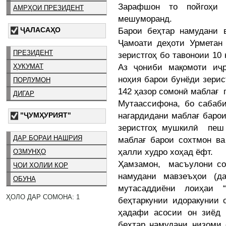
Зарафшон то пойгоҳи 
АМРҲОИ ПРЕЗИДЕНТ
мешуморанд.
ҶАЛАСАҲО
Барои беҳтар намудани 
Ҷамоати деҳоти Урметан
ПРЕЗИДЕНТ
зеристгоҳ бо тавоноии 10
Аз ҷониби мақомоти иҷ
ҲУКУМАТ
ноҳия барои бунёди зерис
ПОРЛУМОН
142 ҳазор сомонӣ маблағ 
ДИГАР
Мутаассифона, бо сабаби
нагардидани маблағ барои
"ҶУМҲУРИЯТ"
зеристгоҳ мушкилӣ пеш 
ДАР БОРАИ НАШРИЯ
маблағ барои сохтмон в
ҳалли худро хоҳад ёфт.
ОЗМУНҲО
Ҳамзамон, масъулони со
ҶОИ ХОЛИИ КОР
намудани мавзеъҳои (д
ОБУНА
мутасаддиёни лоиҳаи “
ҲОЛО ДАР СОМОНА: 1
беҳтаркунии идоракунии 
ҳадафи асосии он зиёд 
беҳтар намудани низоми 