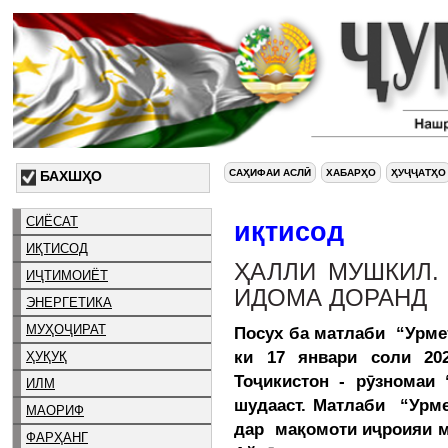
САҲИФАИ АСЛӢ
ХАБАРҲО
ҲУҶҶАТҲО
БАХШҲО
СИЁСАТ
иқтисод
ИҚТИСОД
ҲАЛЛИ МУШКИЛ.
ИҶТИМОИЁТ
ИДОМА ДОРАНД
ЭНЕРГЕТИКА
МУҲОҶИРАТ
Посух ба матлаби “Урмет
ки 17 январи соли 20
ҲУҚУҚ
Тоҷикистон - рӯзномаи
ИЛМ
шудааст. Матлаби “Урмет
МАОРИФ
дар мақомоти иҷроияи м
ФАРҲАНГ