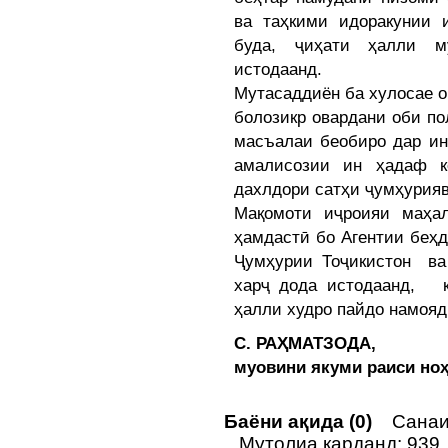
ва таҳкими идоракунии 
буда, ҷиҳати ҳалли м
истодаанд.
Мутасаддиён ба хулосае о
болозикр овардани оби п
масъалаи беобиро дар ин
амалисозии ин ҳадаф к
дахлдори сатҳи ҷумҳурияв
Мақомоти иҷроияи маҳа
ҳамдастӣ бо Агентии беҳ
Ҷумҳурии Тоҷикистон ва
харҷ дода истодаанд, к
ҳалли худро пайдо намояд
С. РАҲМАТЗОДА,
муовини якуми раиси но
Баёни ақида (0)
Санаи 
Мутолиа карданд: 939