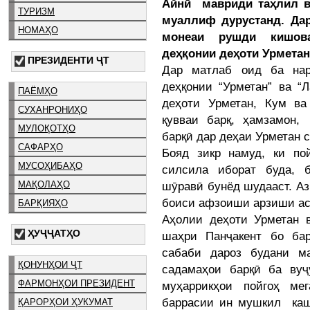
Айнӣ мавриди таҳлил в
ТУРИЗМ
муаллиф дурустанд. Да
НОМАҲО
монеаи рушди кишова
деҳқонии деҳоти Урметан 
ПРЕЗИДЕНТИ ҶТ
Дар матлаб оид ба нар
деҳқонии “Урметан” ва “
ПАЁМҲО
деҳоти Урметан, Кум в
СУХАНРОНИҲО
қувваи барқ, ҳамзамон,
МУЛОҚОТҲО
барқӣ дар деҳаи Урметан 
САФАРҲО
Бояд зикр намуд, ки по
МУСОҲИБАҲО
силсила иборат буда, б
шӯравӣ бунёд шудааст. Аз
МАҚОЛАҲО
боиси афзоиши арзиши ас
БАРҚИЯҲО
Аҳолии деҳоти Урметан 
ҲУҶҶАТҲО
шаҳри Панҷакент бо ба
сабаби дароз будани м
ҚОНУНҲОИ ҶТ
садамаҳои барқӣ ба вуҷ
ФАРМОНҲОИ ПРЕЗИДЕНТ
муҳаррикҳои пойгоҳ ме
баррасии ин мушкил каши
ҚАРОРҲОИ ҲУКУМАТ