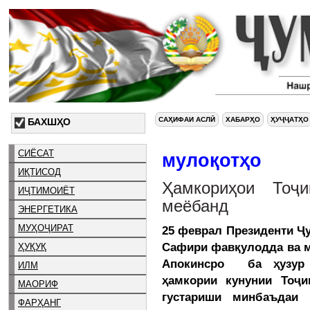
САҲИФАИ АСЛӢ
ХАБАРҲО
ҲУҶҶАТҲО
БАХШҲО
СИЁСАТ
мулоқотҳо
ИҚТИСОД
Ҳамкориҳои Тоҷи
ИҶТИМОИЁТ
меёбанд
ЭНЕРГЕТИКА
МУҲОҶИРАТ
25 феврал Президенти Ҷ
Сафири фавқулодда ва м
ҲУҚУҚ
Апокинсро ба ҳузур 
ИЛМ
ҳамкории кунунии Тоҷи
МАОРИФ
густариши минбаъдаи 
ФАРҲАНГ