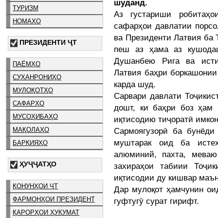
шуданд.
ТУРИЗМ
Аз густариши робитаҳо
НОМАҲО
сафарҳои давлатии порсо
ва Президенти Латвия ба 
ПРЕЗИДЕНТИ ҶТ
пеш аз ҳама аз кушода
Душанбею Рига ва исти
ПАЁМҲО
Латвия баҳри боркашонии
СУХАНРОНИҲО
карда шуд.
МУЛОҚОТҲО
Сарвари давлати Тоҷикис
САФАРҲО
дошт, ки баҳри боз ҳам
МУСОҲИБАҲО
иқтисодию тиҷоратӣ имкон
Сармоягузорӣ ба бунёди 
МАҚОЛАҲО
муштарак оид ба истеҳ
БАРҚИЯҲО
алюминий, пахта, меваю
ҲУҶҶАТҲО
захираҳои табиии Тоҷик
иқтисодии ду кишвар маън
ҚОНУНҲОИ ҶТ
Дар мулоқот ҳамчунин ои
ФАРМОНҲОИ ПРЕЗИДЕНТ
гуфтугӯ сурат гирифт.
ҚАРОРҲОИ ҲУКУМАТ