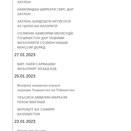
ХАТЛОН
НАМОЯНДАИ ШИРКАТИ CNPC ДАР
ХАТЛОН
ХАТЛОН. БАРДОШТИ ИХТИСОСӢ
АЗ ҶАЛАСАИ НАЗОРАТӢ
СОЗМОНИ ҲАМКОРИИ ИҚТИСОДӢ.
ТОҶИКИСТОН ДАР ТАҲКИМИ
ФАЪОЛИЯТИ СОЗМОН НАҚШИ
МУАССИР ДОРАД
27.01.2023
БМТ. ПАЁМ САРМАШҚИ
ФАЪОЛИЯТ ХОҲАД БУД
25.01.2023
Вохӯрии вазирони корҳои
хориҷии Тоҷикистон ва Ӯзбекистон
ТАЪСИСИ АВВАЛИН МАРКАЗИ
ҒИЗОИ МАКТАБӢ
МУЛОҚОТ БО САФИРИ
ҚАЗОҚИСТОН
23.01.2023
Ҷаҳон дар як сатр