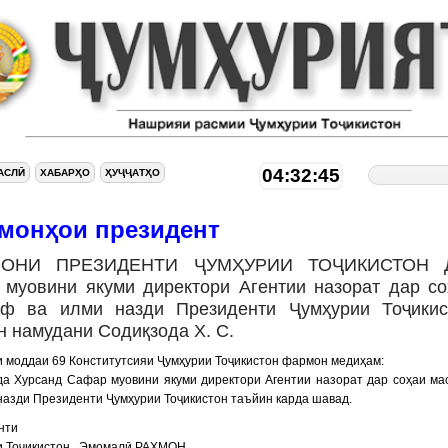
04:32:46
АСЛӢ
ХАБАРҲО
ҲУҶҶАТҲО
монҳои президент
ОНИ ПРЕЗИДЕНТИ ҶУМҲУРИИ ТОҶИКИСТОН 
 муовини якуми директори Агентии назорат дар со
ф ва илми назди Президенти Ҷумҳурии Тоҷикис
н намудани Содиқзода Х. С.
 моддаи 69 Конститутсияи Ҷумҳурии Тоҷикистон фармон медиҳам:
да Хурсанд Сафар муовини якуми директори Агентии назорат дар соҳаи м
назди Президенти Ҷумҳурии Тоҷикистон таъйин карда шавад.
нти
и Тоҷикистон Эмомалӣ РАҲМОН