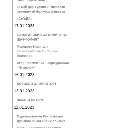
14 май дар Туркия интихоботи
президентӣ баргузор мешавад
«САЪБА»
17.01.2023
САМАРАНОКИИ ФАЪОЛИЯТ ВА
ШАФФОФИЯТ
Мулоқоти Имангали
Тасмагамбетов бо Сергей
Поспелов
Игор Черевченко – сармураббии
“Истиқлол”
16.01.2023
БОЗИҲОИ ОЛИМПӢ-2024
13.01.2023
ШАМЪИ ХОТИРА
11.01.2023
Муроҷиатномаи Раиси шаҳри
Душанбе ба сокинони пойтахт