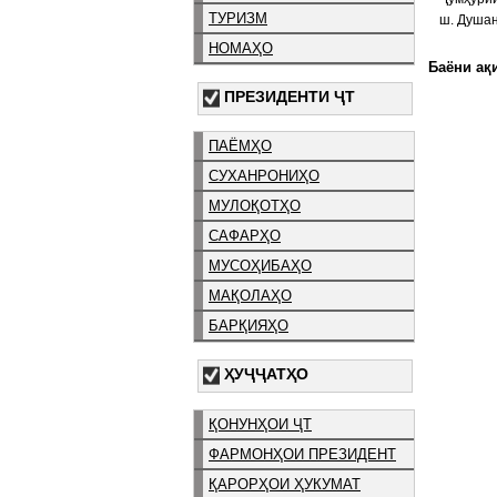
ТУРИЗМ
ш. Душан
НОМАҲО
Баёни ақи
ПРЕЗИДЕНТИ ҶТ
ПАЁМҲО
СУХАНРОНИҲО
МУЛОҚОТҲО
САФАРҲО
МУСОҲИБАҲО
МАҚОЛАҲО
БАРҚИЯҲО
ҲУҶҶАТҲО
ҚОНУНҲОИ ҶТ
ФАРМОНҲОИ ПРЕЗИДЕНТ
ҚАРОРҲОИ ҲУКУМАТ