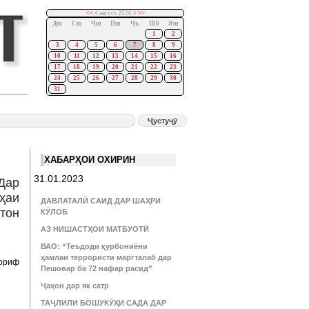
<<
<
август 2026
>
>>
Дш
Сш
Чш
Пш
Ҷъ
Шб
Яш
1
2
3
4
5
6
7
8
9
10
11
12
13
14
15
16
17
18
19
20
21
22
23
24
25
26
27
28
29
30
31
ХАБАРҲОИ ОХИРИН
31.01.2023
Дар
ҳаи
ДАВЛАТАЛӢ САИД ДАР ШАҲРИ
тон
КӮЛОБ
АЗ НИШАСТҲОИ МАТБУОТӢ
ВАО: “Теъдоди қурбониёни
ҳамлаи террористи маргталаб дар
аориф
Пешовар ба 72 нафар расид”
Ҷаҳон дар як сатр
ТАҶЛИЛИ БОШУКӮҲИ САДА ДАР