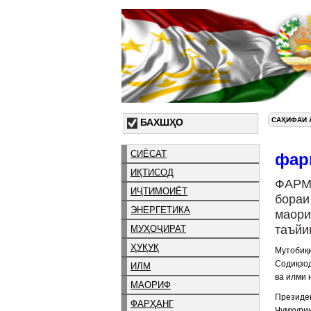
САҲИФАИ 
БАХШҲО
СИЁСАТ
фар
ИҚТИСОД
ФАРМ
ИҶТИМОИЁТ
бораи
ЭНЕРГЕТИКА
маори
таъйи
МУҲОҶИРАТ
ҲУҚУҚ
Мутобиқи
Содиқзо
ИЛМ
ва илми 
МАОРИФ
Президе
ФАРҲАНГ
Ҷумҳури