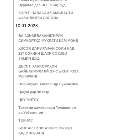
Санаи муҳорибаи аввалини
Нурулло дар UFC аниқ шуд
ХОРУҒ. ҶАЛАСАИ ҶАМЪБАСТИ
ФАЪОЛИЯТИ СОЛОНА
10.01.2023
БА АЗНАВБАҚАЙДГИРИИ
СИМКОРТҲО МУҲЛАТИ КАМ МОНД
ҲИСОР. ДАР АРАФАИ СОЛИ НАВ
217 СОКИНИ ШАҲР СОҲИБИ
ЗАМИН ШУД
ДБССТ. ҲАМКОРИҲОИ
БАЙНАЛМИЛАЛӢ ВУ-СЪАТИ ТОЗА
МЕГИРАНД
Пешниҳоди Александр Лукашенко
Ҷаҳон дар як сатр
ҶИУ-ҶИТСУ
Таҳкими ҳамкориҳои Тоҷикистон
ва Ӯзбекистон
ТЕННИС
БОХТАР. ҒОЛИБОНИ ОЗМУНҲО
ҚАДР ШУДАНД