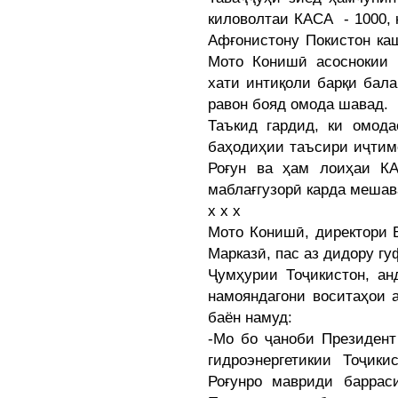
киловолтаи КАСА - 1000, 
Афғонистону Покистон ка
Мото Конишӣ асоснокии 
хати интиқоли барқи бал
равон бояд омода шавад.
Таъкид гардид, ки омода
баҳодиҳии таъсири иҷтим
Роғун ва ҳам лоиҳаи К
маблағгузорӣ карда мешав
х х х
Мото Конишӣ, директори 
Марказӣ, пас аз дидору г
Ҷумҳурии Тоҷикистон, ан
намояндагони воситаҳои 
баён намуд:
-Мо бо ҷаноби Президент
гидроэнергетикии Тоҷик
Роғунро мавриди баррас