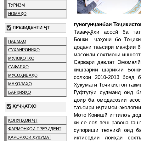
ТУРИЗМ
НОМАҲО
гуногунҷанбаи Тоҷикисто
ПРЕЗИДЕНТИ ҶТ
Таваҷҷӯҳи асосӣ ба та
Бонки ҷаҳонӣ бо Тоҷики
ПАЁМҲО
додани таъсири манфии б
СУХАНРОНИҲО
масоили сохтмони иншооти
МУЛОҚОТҲО
Сарвари давлат Эмомалӣ 
САФАРҲО
кишварии шарикии Бонк
МУСОҲИБАҲО
солҳои 2010-2013 бояд 
Ҳукумати Тоҷикистон такм
МАҚОЛАҲО
Гуфтугӯи судманд оид ба
БАРҚИЯҲО
доир ба омодасозии асос
ҲУҶҶАТҲО
таъсири иҷтимоӣ-экологии
Мото Конишӣ иттилоъ дод,
ҚОНУНҲОИ ҶТ
ки се сол пеш равона гаш
ФАРМОНҲОИ ПРЕЗИДЕНТ
супориши техникӣ оид ба
иқтисодии лоиҳаи сохт
ҚАРОРҲОИ ҲУКУМАТ