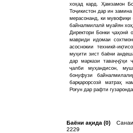
хоҳад кард. Ҳамзамон Б
Тоҷикистон дар ин замин
мерасонанд, ки мувофиқи
байналмилалӣ муайян хоҳ
Директори Бонки ҷаҳонӣ 
мавриди идомаи сохтмон
асоснокии техникӣ-иқти
муҳити зист баёни андеша
дар маркази таваҷҷӯҳи 
ҷалби муҳандисон, муш
бонуфузи байналмилали
барқарорсозӣ матраҳ на
Роғун дар рафти гузаронд
Баёни ақида (0)
Санаи 
2229