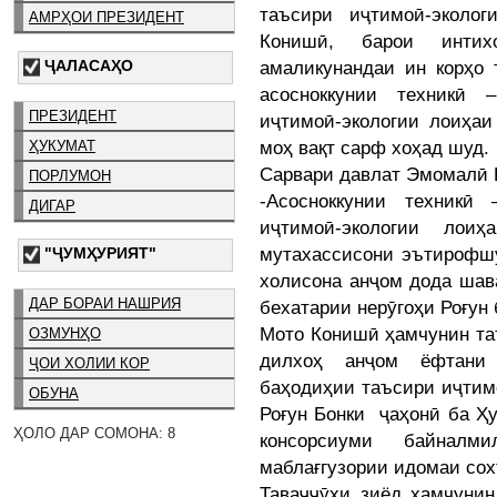
таъсири иҷтимоӣ-эколо
АМРҲОИ ПРЕЗИДЕНТ
Конишӣ, барои интих
ҶАЛАСАҲО
амаликунандаи ин корҳо 
асосноккунии техникӣ 
ПРЕЗИДЕНТ
иҷтимоӣ-экологии лоиҳаи
моҳ вақт сарф хоҳад шуд.
ҲУКУМАТ
Сарвари давлат Эмомалӣ 
ПОРЛУМОН
-Асосноккунии техникӣ
ДИГАР
иҷтимоӣ-экологии ло
мутахассисони эътирофшу
"ҶУМҲУРИЯТ"
холисона анҷом дода шава
ДАР БОРАИ НАШРИЯ
бехатарии нерӯгоҳи Роғун 
Мото Конишӣ ҳамчунин таъ
ОЗМУНҲО
дилхоҳ анҷом ёфтани а
ҶОИ ХОЛИИ КОР
баҳодиҳии таъсири иҷтим
ОБУНА
Роғун Бонки ҷаҳонӣ ба Ҳ
ҲОЛО ДАР СОМОНА: 8
консорсиуми байналм
маблағгузории идомаи сох
Таваҷҷӯҳи зиёд ҳамчунин