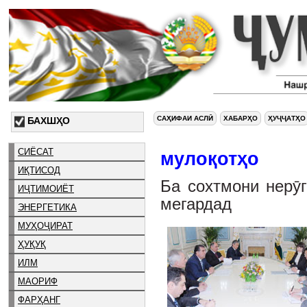
САҲИФАИ АСЛӢ
ХАБАРҲО
ҲУҶҶАТҲО
БАХШҲО
СИЁСАТ
мулоқотҳо
ИҚТИСОД
Ба сохтмони нерӯг
ИҶТИМОИЁТ
мегардад
ЭНЕРГЕТИКА
МУҲОҶИРАТ
ҲУҚУҚ
ИЛМ
МАОРИФ
ФАРҲАНГ