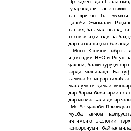
Президент дар бораи омо
гузарондани асоснокии
таъсири он ба муҳити
Ҷаноби Эмомалӣ Раҳмон
таъкид ба амал овард, ки
техникӣ-иқтисодӣ ва баҳо
дар сатҳи ниҳоят баланди
Мото Конишӣ иброз дош
иқтисодии НБО-и Роғун н
ҷаҳонӣ, балки гурӯҳи кор
карда мешаванд. Ба гуф
замина бо исрор талаб ка
маълумоти ҳамаи кишварҳ
дар бораи бехатарии сох
дар ин масъала дигар яго
Мо бо ҷаноби Президент 
мусбат анҷом пазируфт
иҷтимоию экологии тар
консорсиуми байналмил