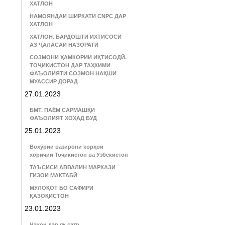
ХАТЛОН
НАМОЯНДАИ ШИРКАТИ CNPC ДАР
ХАТЛОН
ХАТЛОН. БАРДОШТИ ИХТИСОСӢ
АЗ ҶАЛАСАИ НАЗОРАТӢ
СОЗМОНИ ҲАМКОРИИ ИҚТИСОДӢ.
ТОҶИКИСТОН ДАР ТАҲКИМИ
ФАЪОЛИЯТИ СОЗМОН НАҚШИ
МУАССИР ДОРАД
27.01.2023
БМТ. ПАЁМ САРМАШҚИ
ФАЪОЛИЯТ ХОҲАД БУД
25.01.2023
Вохӯрии вазирони корҳои
хориҷии Тоҷикистон ва Ӯзбекистон
ТАЪСИСИ АВВАЛИН МАРКАЗИ
ҒИЗОИ МАКТАБӢ
МУЛОҚОТ БО САФИРИ
ҚАЗОҚИСТОН
23.01.2023
Ҷаҳон дар як сатр