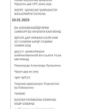
Санаи муҳорибаи аввалини
Нурулло дар UFC аниқ шуд
ХОРУҒ. ҶАЛАСАИ ҶАМЪБАСТИ
ФАЪОЛИЯТИ СОЛОНА
10.01.2023
БА АЗНАВБАҚАЙДГИРИИ
СИМКОРТҲО МУҲЛАТИ КАМ МОНД
ҲИСОР. ДАР АРАФАИ СОЛИ НАВ
217 СОКИНИ ШАҲР СОҲИБИ
ЗАМИН ШУД
ДБССТ. ҲАМКОРИҲОИ
БАЙНАЛМИЛАЛӢ ВУ-СЪАТИ ТОЗА
МЕГИРАНД
Пешниҳоди Александр Лукашенко
Ҷаҳон дар як сатр
ҶИУ-ҶИТСУ
Таҳкими ҳамкориҳои Тоҷикистон
ва Ӯзбекистон
ТЕННИС
БОХТАР. ҒОЛИБОНИ ОЗМУНҲО
ҚАДР ШУДАНД