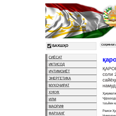
САҲИФАИ 
БАХШҲО
СИЁСАТ
қар
ИҚТИСОД
ҚАРО
ИҶТИМОИЁТ
соли 
ЭНЕРГЕТИКА
сайё
намуд
МУҲОҶИРАТ
ҲУҚУҚ
Ҳукумати
Ҷӯразод
ИЛМ
таъйин к
МАОРИФ
Раиси Ҳу
ФАРҲАНГ
Ҷумҳур