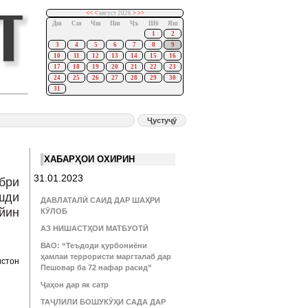
<<
<
август 2026
>
>>
Дш
Сш
Чш
Пш
Ҷъ
Шб
Яш
1
2
3
4
5
6
7
8
9
10
11
12
13
14
15
16
17
18
19
20
21
22
23
24
25
26
27
28
29
30
31
ХАБАРҲОИ ОХИРИН
31.01.2023
бри
шди
ДАВЛАТАЛӢ САИД ДАР ШАҲРИ
йин
КӮЛОБ
АЗ НИШАСТҲОИ МАТБУОТӢ
ВАО: “Теъдоди қурбониёни
ҳамлаи террористи маргталаб дар
истон
Пешовар ба 72 нафар расид”
Ҷаҳон дар як сатр
ТАҶЛИЛИ БОШУКӮҲИ САДА ДАР