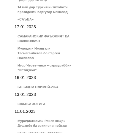
14 май дар Туркия интихоботи
президентӣ баргузор мешавад
«САЪБА»
17.01.2023
САМАРАНОКИИ ФАЪОЛИЯТ ВА
ШАФФОФИЯТ
Мулоқоти Имангали
Тасмагамбетов бо Сергей
Поспелов
Игор Черевченко – сармураббии
“Истиқлол”
16.01.2023
БОЗИҲОИ ОЛИМПӢ-2024
13.01.2023
ШАМЪИ ХОТИРА
11.01.2023
Муроҷиатномаи Раиси шаҳри
Душанбе ба сокинони пойтахт