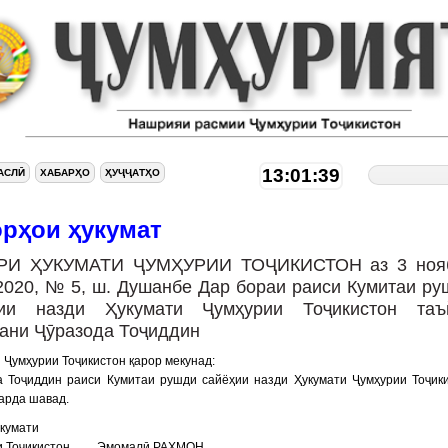
13:01:39
АСЛӢ
ХАБАРҲО
ҲУҶҶАТҲО
орҳои ҳукумат
РИ ҲУКУМАТИ ҶУМҲУРИИ ТОҶИКИСТОН аз 3 ноя
2020, № 5, ш. Душанбе Дар бораи раиси Кумитаи ру
ҳии назди Ҳукумати Ҷумҳурии Тоҷикистон таъ
ани Ҷӯразода Тоҷиддин
 Ҷумҳурии Тоҷикистон қарор мекунад:
а Тоҷиддин раиси Кумитаи рушди сайёҳии назди Ҳукумати Ҷумҳурии Тоҷик
арда шавад.
кумати
ии Тоҷикистон Эмомалӣ РАҲМОН