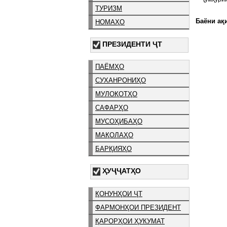
ТУРИЗМ
Баёни ақи
НОМАҲО
ПРЕЗИДЕНТИ ҶТ
ПАЁМҲО
СУХАНРОНИҲО
МУЛОҚОТҲО
САФАРҲО
МУСОҲИБАҲО
МАҚОЛАҲО
БАРҚИЯҲО
ҲУҶҶАТҲО
ҚОНУНҲОИ ҶТ
ФАРМОНҲОИ ПРЕЗИДЕНТ
ҚАРОРҲОИ ҲУКУМАТ