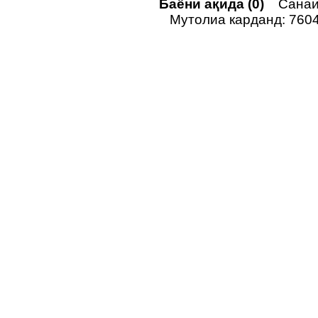
Баёни ақида (0)
Санаи 
Мутолиа карданд: 760