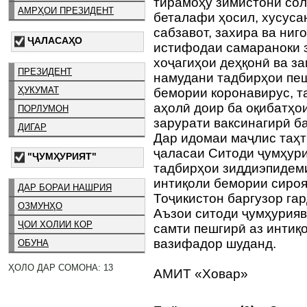
тирамоҳу зимистони сол
АМРҲОИ ПРЕЗИДЕНТ
беталафи ҳосил, хусуса
сабзавот, захира ва ни
ҶАЛАСАҲО
истифодаи самараноки з
хоҷагиҳои деҳқонӣ ва з
ПРЕЗИДЕНТ
намудани тадбирҳои пеш
ҲУКУМАТ
бемории коронавирус, т
аҳолӣ доир ба оқибатҳо
ПОРЛУМОН
зарурати ваксинагирӣ ба
ДИГАР
Дар идомаи маҷлис таҳт
ҷаласаи Ситоди ҷумҳури
"ҶУМҲУРИЯТ"
тадбирҳои зиддиэпидеми
интиқоли бемории сироя
ДАР БОРАИ НАШРИЯ
Тоҷикистон баргузор гар
ОЗМУНҲО
Аъзои ситоди ҷумҳурияв
ҶОИ ХОЛИИ КОР
самти пешгирӣ аз интиқ
вазифадор шуданд.
ОБУНА
ҲОЛО ДАР СОМОНА: 13
АМИТ «Ховар»