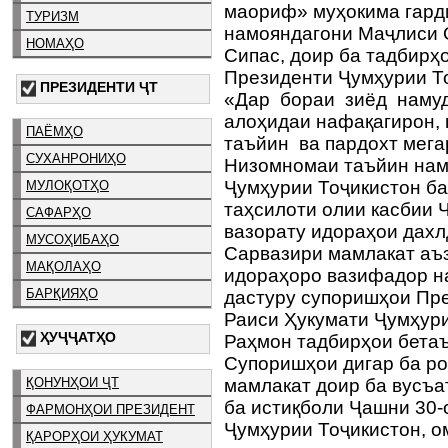
маориф» муҳокима гард
ТУРИЗМ
намояндагони Маҷлиси 
НОМАҲО
Сипас, доир ба тадбир
Президенти Ҷумҳурии То
ПРЕЗИДЕНТИ ҶТ
«Дар бораи зиёд намуд
алоҳидаи нафақагирон, 
ПАЁМҲО
таъйин ва пардохт мега
СУХАНРОНИҲО
Низомномаи таъйин нам
Ҷумҳурии Тоҷикистон б
МУЛОҚОТҲО
таҳсилоти олии касбии 
САФАРҲО
вазорату идораҳои дахл
МУСОҲИБАҲО
Сарвазири мамлакат аъз
МАҚОЛАҲО
идораҳоро вазифадор на
БАРҚИЯҲО
дастуру супоришҳои Пре
Раиси Ҳукумати Ҷумҳур
ҲУҶҶАТҲО
Раҳмон тадбирҳои бета
Супоришҳои дигар ба р
ҚОНУНҲОИ ҶТ
мамлакат доир ба вусъа
ба истиқболи Ҷашни 30-
ФАРМОНҲОИ ПРЕЗИДЕНТ
Ҷумҳурии Тоҷикистон, о
ҚАРОРҲОИ ҲУКУМАТ