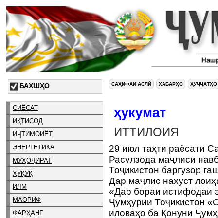
САҲИФАИ АСЛӢ
ХАБАРҲО
ҲУҶҶАТҲО
БАХШҲО
СИЁСАТ
ҳукумат
ИҚТИСОД
ИТТИЛОИЯ
ИҶТИМОИЁТ
ЭНЕРГЕТИКА
29 июл таҳти раёсати С
Расулзода маҷлиси нав
МУҲОҶИРАТ
Тоҷикистон баргузор гаш
ҲУҚУҚ
Дар маҷлис нахуст лоиҳ
ИЛМ
«Дар бораи истифодаи э
МАОРИФ
Ҷумҳурии Тоҷикистон «О
иловаҳо ба Қонуни Ҷумҳ
ФАРҲАНГ