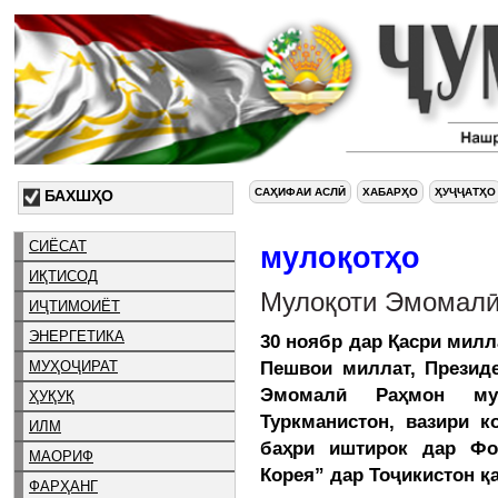
САҲИФАИ АСЛӢ
ХАБАРҲО
ҲУҶҶАТҲО
БАХШҲО
СИЁСАТ
мулоқотҳо
ИҚТИСОД
Мулоқоти Эмомалӣ
ИҶТИМОИЁТ
ЭНЕРГЕТИКА
30 ноябр дар Қасри милл
Пешвои миллат, Презид
МУҲОҶИРАТ
Эмомалӣ Раҳмон му
ҲУҚУҚ
Туркманистон, вазири 
ИЛМ
баҳри иштирок дар Фо
МАОРИФ
Корея” дар Тоҷикистон қ
ФАРҲАНГ