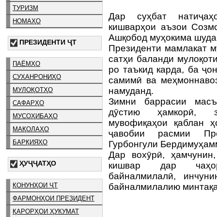
ТУРИЗМ
Дар суҳбат натиҷаҳ
НОМАҲО
кишварҳои аъзои Созм
Ашқобод муҳокима шуда
ПРЕЗИДЕНТИ ҶТ
Президенти мамлакат 
сатҳи баланди мулоқот
ПАЁМҲО
ро таъкид карда, ба ҷо
СУХАНРОНИҲО
самимӣ ва меҳмоннавоз
намуданд.
МУЛОҚОТҲО
Зимни баррасии масъ
САФАРҲО
дӯстию ҳамкорӣ, з
МУСОҲИБАҲО
мувофиқаҳои қаблан ҳ
МАҚОЛАҲО
ҷавобии расмии През
БАРҚИЯҲО
Гурбонгули Бердимуҳамм
Дар вохӯрӣ, ҳамчунин
ҲУҶҶАТҲО
кишвар дар чаҳор
байналмилалӣ, инчуни
ҚОНУНҲОИ ҶТ
байналмилалию минтақа
ФАРМОНҲОИ ПРЕЗИДЕНТ
ҚАРОРҲОИ ҲУКУМАТ