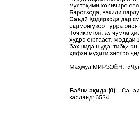
мустақими хориҷиро осо
Баротзода, вакили парл
Саъдӣ Қодирзода дар суҳ
сармоягузор пурра риоя
Тоҷикистон, аз ҷумла ҳи
худро ёфтааст. Моддаи 
бахшида шуда, тибқи он,
ҳифзи муҳити зистро ҷи
Маҳмуд МИРЗОЁН, «Ҷу
Баёни ақида (0)
Санаи 
карданд: 6534