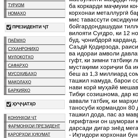
ТУРИЗМ
ба коркарди маҷмуии ко
корхонаи металлургӣ ба
НОМАҲО
мис тавассути оксидкун
бойгардондашудаи тилл
ПРЕЗИДЕНТИ ҶТ
вилояти Суғдро, ки 12 н
буд, ҷонибдорӣ карданд
ПАЁМҲО
Саъдӣ Қодирзода, раиси
СУХАНРОНИҲО
ва идораи амволи давла
МУЛОҚОТҲО
гуфт, ки зимни татбиқи
САФАРҲО
мустақими хориҷии ба 
беш аз 1,3 миллиард со
МУСОҲИБАҲО
ташкил намуда, барои с
МАҚОЛАҲО
нави корӣ муҳайё меша
БАРҚИЯҲО
Тибқи созишнома, дар к
аввали татбиқ, ки марҳи
ҲУҶҶАТҲО
таносуби кормандон 80 
ташкил дода, пас аз ма
ҚОНУНҲОИ ҶТ
гирифтани он шумораи 
ФАРМОНҲОИ ПРЕЗИДЕНТ
дарсади дигар зиёд мег
- Иқтидори корхонаи бу
ҚАРОРҲОИ ҲУКУМАТ