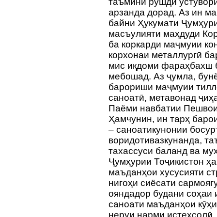
таъмини рушди устувори
арзанда дорад. Аз ин м
байни Ҳукумати Ҷумҳури
масъулияти маҳдуди Ко
ба коркарди маҷмуии ко
корхонаи металлургӣ ба
мис иқдоми фараҳбахш б
мебошад. Аз ҷумла, бун
барориши маҷмуии тилло
саноатӣ, метавонад ҷиҳ
Паёми навбатии Пешвои
Ҳамчунин, ин тарҳ баро
– саноатикунонии босур
воридотивазкунанда, та
тахассуси баланд ва му
Ҷумҳурии Тоҷикистон ҳа
маъданҳои хусусияти ст
нигоҳи сиёсати сармояг
ояндадор будани соҳаи 
саноати маъданҳои кӯҳи
неруи нарми истеҳсолӣ,