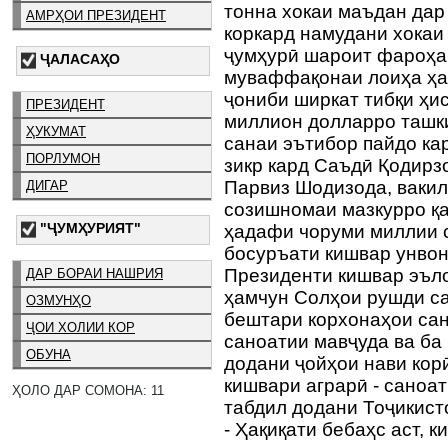
тонна хокаи маъдан дар 
АМРҲОИ ПРЕЗИДЕНТ
коркард намудани хокаи
ҷумҳурӣ шароит фароҳам
ҶАЛАСАҲО
муваффақонаи лоиҳа ҳа
ҷониби ширкат тибқи ҳи
ПРЕЗИДЕНТ
миллион долларро ташк
ҲУКУМАТ
санаи эътибор пайдо кар
ПОРЛУМОН
зикр кард Саъдӣ Қодир
Парвиз Шодизода, вакил
ДИГАР
созишномаи мазкурро қа
"ҶУМҲУРИЯТ"
ҳадафи чоруми миллии с
босуръати кишвар унвон 
Президенти кишвар эъло
ДАР БОРАИ НАШРИЯ
ҳамчун Солҳои рушди са
ОЗМУНҲО
бештари корхонаҳои сан
ҶОИ ХОЛИИ КОР
саноатии мавҷуда ва ба
ОБУНА
додани ҷойҳои нави корӣ
кишвари аграрӣ - саноат
ҲОЛО ДАР СОМОНА: 11
табдил додани Тоҷикис
- Ҳақиқати бебаҳс аст, 