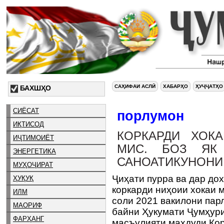
САҲИФАИ АСЛӢ
ХАБАРҲО
ҲУҶҶАТҲО
БАХШҲО
СИЁСАТ
порлумон
ИҚТИСОД
КОРКАРДИ ХОК
ИҶТИМОИЁТ
МИС. БОЗ ЯК
ЭНЕРГЕТИКА
САНОАТИКУНОНИ
МУҲОҶИРАТ
Ҷиҳати пурра ва дар до
ҲУҚУҚ
коркарди ниҳоии хокаи 
ИЛМ
соли 2021 вакилони па
МАОРИФ
байни Ҳукумати Ҷумҳури
ФАРҲАНГ
масъулияти маҳдуди Ко