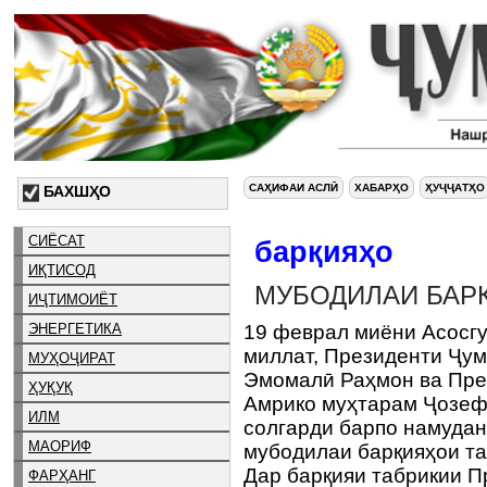
САҲИФАИ АСЛӢ
ХАБАРҲО
ҲУҶҶАТҲО
БАХШҲО
СИЁСАТ
барқияҳо
ИҚТИСОД
МУБОДИЛАИ БАР
ИҶТИМОИЁТ
ЭНЕРГЕТИКА
19 феврал миёни Асосг
миллат, Президенти Ҷум
МУҲОҶИРАТ
Эмомалӣ Раҳмон ва Пре
ҲУҚУҚ
Амрико муҳтарам Ҷозеф
ИЛМ
солгарди барпо намудан
МАОРИФ
мубодилаи барқияҳои та
Дар барқияи табрикии П
ФАРҲАНГ