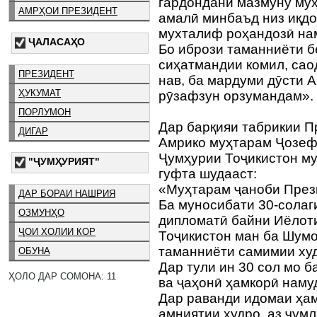
гардондани мазмуну муҳ
АМРҲОИ ПРЕЗИДЕНТ
амалӣ минбаъд низ иқд
мухталиф роҳандозӣ на
ҶАЛАСАҲО
Бо ибрози таманниёти б
сиҳатмандии комил, сао
ПРЕЗИДЕНТ
нав, ба мардуми дӯсти
ҲУКУМАТ
рӯзафзун орзумандам».
ПОРЛУМОН
Дар барқияи табрикии 
ДИГАР
Амрико муҳтарам Ҷозеф
Ҷумҳурии Тоҷикистон м
"ҶУМҲУРИЯТ"
гуфта шудааст:
«Муҳтарам ҷаноби През
ДАР БОРАИ НАШРИЯ
Ба муносибати 30-солаг
ОЗМУНҲО
дипломатӣ байни Иёлот
ҶОИ ХОЛИИ КОР
Тоҷикистон ман ба Шумо
таманниёти самимии ху
ОБУНА
Дар тули ин 30 сол мо 
ҲОЛО ДАР СОМОНА: 11
ва ҷаҳонӣ ҳамкорӣ наму
Дар раванди идомаи ҳа
амниятии худро, аз ҷум