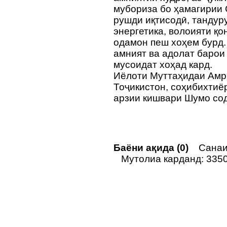
мубориза бо ҳамагирии 
рушди иқтисодӣ, тандур
энергетика, волоияти қо
одамон пеш хоҳем бурд.
амният ва адолат барои
мусоидат хоҳад кард.
Иёлоти Муттаҳидаи Амри
Тоҷикистон, соҳибихтиё
арзии кишвари Шумо со
Баёни ақида (0)
Санаи 
Мутолиа карданд: 335